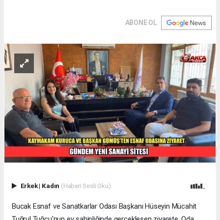
ABONE OL
Erkek
|
Kadın
(Haberi Sesli Oku)
Bucak Esnaf ve Sanatkarlar Odası Başkanı Hüseyin Mücahit
Tuğrul Tuğcu’nun ev sahipliğinde gerçekleşen ziyarete, Oda