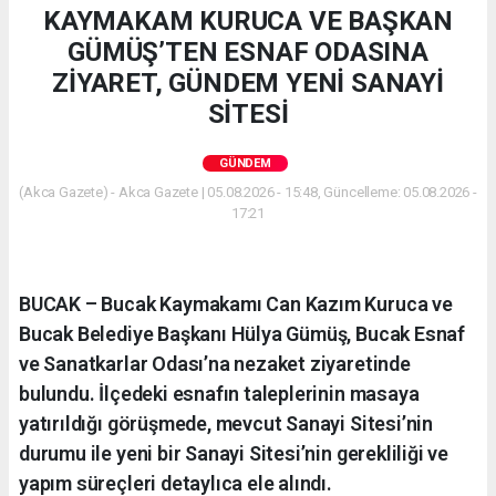
KAYMAKAM KURUCA VE BAŞKAN
GÜMÜŞ’TEN ESNAF ODASINA
ZİYARET, GÜNDEM YENİ SANAYİ
SİTESİ
GÜNDEM
(Akca Gazete) - Akca Gazete | 05.08.2026 - 15:48, Güncelleme: 05.08.2026 -
17:21
BUCAK – Bucak Kaymakamı Can Kazım Kuruca ve
Bucak Belediye Başkanı Hülya Gümüş, Bucak Esnaf
ve Sanatkarlar Odası’na nezaket ziyaretinde
bulundu. İlçedeki esnafın taleplerinin masaya
yatırıldığı görüşmede, mevcut Sanayi Sitesi’nin
durumu ile yeni bir Sanayi Sitesi’nin gerekliliği ve
yapım süreçleri detaylıca ele alındı.