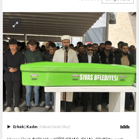
Erkek
|
Kadın
(Haberi Sesli Oku)