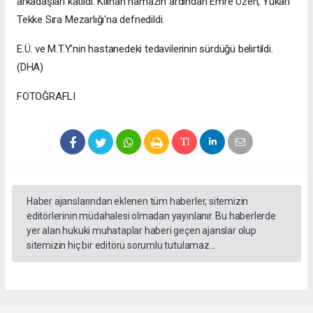
arkadaşları katıldı. Kılınan namazın ardından Emre Üzen, Yukarı
Tekke Sıra Mezarlığı'na defnedildi.
E.Ü. ve M.T.Y.'nin hastanedeki tedavilerinin sürdüğü belirtildi.
(DHA)
FOTOĞRAFLI
Haber ajanslarından eklenen tüm haberler, sitemizin
editörlerinin müdahalesi olmadan yayınlanır. Bu haberlerde
yer alan hukuki muhataplar haberi geçen ajanslar olup
sitemizin hiç bir editörü sorumlu tutulamaz...