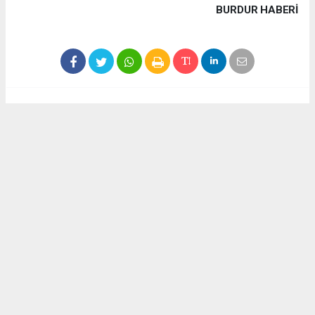
BURDUR HABERİ
Haber ajanslarından eklenen tüm haberler, sitemizin
editörlerinin müdahalesi olmadan yayınlanır. Bu haberlerde
yer alan hukuki muhataplar haberi geçen ajanslar olup
sitemizin hiç bir editörü sorumlu tutulamaz...
Akca Gazete
akcagazete@gmail.com