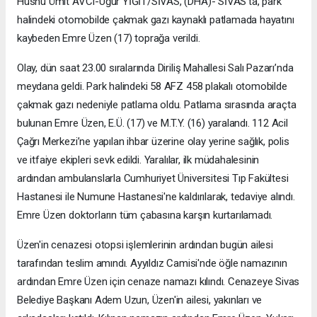
Hüsnü Ümit AVCI-Uğur YİĞİT/SİVAS, (DHA)- SİVAS'ta, park
halindeki otomobilde çakmak gazı kaynaklı patlamada hayatını
kaybeden Emre Üzen (17) toprağa verildi.
Olay, dün saat 23.00 sıralarında Diriliş Mahallesi Salı Pazarı’nda
meydana geldi. Park halindeki 58 AFZ 458 plakalı otomobilde
çakmak gazı nedeniyle patlama oldu. Patlama sırasında araçta
bulunan Emre Üzen, E.Ü. (17) ve M.T.Y. (16) yaralandı. 112 Acil
Çağrı Merkezi’ne yapılan ihbar üzerine olay yerine sağlık, polis
ve itfaiye ekipleri sevk edildi. Yaralılar, ilk müdahalesinin
ardından ambulanslarla Cumhuriyet Üniversitesi Tıp Fakültesi
Hastanesi ile Numune Hastanesi'ne kaldırılarak, tedaviye alındı.
Emre Üzen doktorların tüm çabasına karşın kurtarılamadı.
Üzen'in cenazesi otopsi işlemlerinin ardından bugün ailesi
tarafından teslim amındı. Ayyıldız Camisi'nde öğle namazının
ardından Emre Üzen için cenaze namazı kılındı. Cenazeye Sivas
Belediye Başkanı Adem Uzun, Üzen'in ailesi, yakınları ve