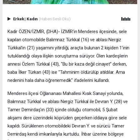
Erkek
|
Kadın
(Haberi Sesli Oku)
Kadir ÖZEN/İZMİR, (DHA)- İZMİR'in Menderes ilçesinde, sele
kapılan otomobilde Balımnaz Türkkal (16) ve ablası Nergiz
Türkkal'ın (21) yaşamını yitirdiği, araçta bulunan 2 kişiden 1’inin
tutuklandığı olaya ilişkin soruşturma sürüyor. Ölen kardeşlerin
annesi Özlem Türkkal (43), "Bu bir kaza değil cinayet” derken,
baba İlker Türkan (43) ise "Tahminim öldürülüp atıldılar. Ama
nedenini hala daha öğrenemedik" ifadelerini kullandı.
Menderes ilçesi Oğlananası Mahallesi Kısık Sanayi yolunda,
Balımnaz Türkkal ve ablası Nergiz Türkkal ile Devran Y. (28) ve
Tamer Demirdaş'ın (33) içinde olduğu otomobil, 5 Şubat
akşamı dere üzerindeki köprüden geçerken iddiaya göre sele
kapıldı. Sürüklenen otomobildeki Devran Y. ve sürücü Tamer
Demirdaş kendi imkanlarıyla kurtuldu. İhbar üzerine bölgeye