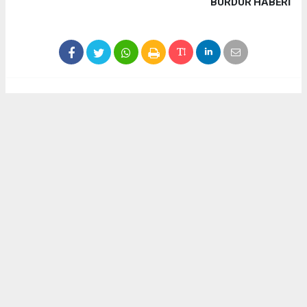
BURDUR HABERİ
Haber ajanslarından eklenen tüm haberler, sitemizin
editörlerinin müdahalesi olmadan yayınlanır. Bu haberlerde
yer alan hukuki muhataplar haberi geçen ajanslar olup
sitemizin hiç bir editörü sorumlu tutulamaz...
Akca Gazete
akcagazete@gmail.com