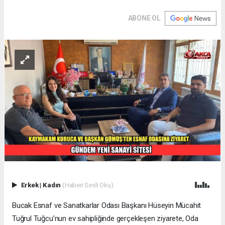
ABONE OL
Erkek
|
Kadın
(Haberi Sesli Oku)
Bucak Esnaf ve Sanatkarlar Odası Başkanı Hüseyin Mücahit
Tuğrul Tuğcu’nun ev sahipliğinde gerçekleşen ziyarete, Oda