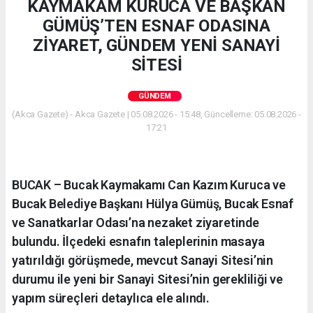
KAYMAKAM KURUCA VE BAŞKAN
GÜMÜŞ’TEN ESNAF ODASINA
ZİYARET, GÜNDEM YENİ SANAYİ
SİTESİ
GÜNDEM
(Akca Gazete) - Akca Gazete | 05.08.2026 - 15:48, Güncelleme: 05.08.2026 -
17:21
BUCAK – Bucak Kaymakamı Can Kazım Kuruca ve
Bucak Belediye Başkanı Hülya Gümüş, Bucak Esnaf
ve Sanatkarlar Odası’na nezaket ziyaretinde
bulundu. İlçedeki esnafın taleplerinin masaya
yatırıldığı görüşmede, mevcut Sanayi Sitesi’nin
durumu ile yeni bir Sanayi Sitesi’nin gerekliliği ve
yapım süreçleri detaylıca ele alındı.