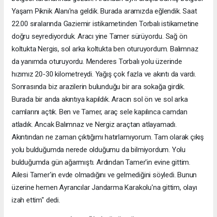
Yaşam Piknik Alanı'na geldik. Burada aramızda eğlendik. Saat
22.00 sıralarında Gaziemir istikametinden Torbalı istikametine
doğru seyrediyorduk. Aracı yine Tamer sürüyordu. Sağ ön
koltukta Nergis, sol arka koltukta ben oturuyordum. Balımnaz
da yanımda oturuyordu. Menderes Torbalı yolu üzerinde
hızımız 20-30 kilometreydi. Yağış çok fazla ve akıntı da vardı.
Sonrasında biz arazilerin bulunduğu bir ara sokağa girdik.
Burada bir anda akıntıya kapıldık. Aracın sol ön ve sol arka
camlarını açtık. Ben ve Tamer, araç sele kapılınca camdan
atladık. Ancak Balımnaz ve Nergiz araçtan atlayamadı.
Akıntından ne zaman çıktığımı hatırlamıyorum. Tam olarak çıkış
yolu bulduğumda nerede olduğumu da bilmiyordum. Yolu
bulduğumda gün ağarmıştı. Ardından Tamer'in evine gittim.
Ailesi Tamer'in evde olmadığını ve gelmediğini söyledi. Bunun
üzerine hemen Ayrancılar Jandarma Karakolu'na gittim, olayı
izah ettim" dedi.