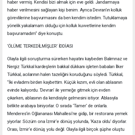
haber vermiş. Kendisi bizi almak için eve geldi. Jandarmaya
haber verilmesini sağlayan kişi benim. Ayrıca Devran'ın kolluk
görevlilerine başvurmasını da ben kendim istedim. Tutuklamaya
yönelik yakalamam olduğu için kolluk kuvvetlerine kendim
başvuramadım" diye konuştu.
'ÖLÜME TERKEDİLMİŞLER' İDDİASI
Olayla ilgili soruşturma sürerken hayatını kaybeden Balımnaz ve
Nergiz Türkkal kardeşlerin bakkal dükkanı işleten babaları İlker
Türkkal, acılarının halen tazeliğini koruduğunu söyledi. Türkkal,
"İki evladımı birden kaybettim. Küçük kızım, evli olan ablasının
evinde kalıyordu. 'Devran' ile yemeğe gitmek için evden
çıkarken, ablasının da kendisiyle gelmesini istiyor. Ablasıyla
birlikte arabaya biniyorlar. O sırada 'Tamer' de onlarla.
Menderes'in Oğlananası Mahallesi'ne gidip, bir restorana yemek
yiyorlar. Sözüm ona İzmir'e dönüş yolunda, 'Kaza oldu' diyorlar.
Orası, İzmir'e dönüş yolu değil. Olayla ilgili birçok şüphe oluştu