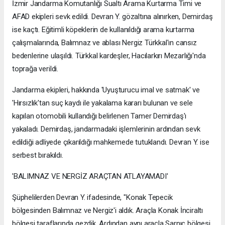
İzmir Jandarma Komutanlığı Sualtı Arama Kurtarma Timi ve
AFAD ekipleri sevk edildi. Devran Y. gözaltına alınırken, Demirdaş
ise kaçtı. Eğitimli köpeklerin de kullanıldığı arama kurtarma
çalışmalarında, Balımnaz ve ablası Nergiz Türkkal'ın cansız
bedenlerine ulaşıldı. Türkkal kardeşler, Hacılarkırı Mezarlığı'nda
toprağa verildi.
Jandarma ekipleri, hakkında 'Uyuşturucu imal ve satmak' ve
'Hırsızlık'tan suç kaydı ile yakalama kararı bulunan ve sele
kapılan otomobili kullandığı belirlenen Tamer Demirdaş'ı
yakaladı. Demirdaş, jandarmadaki işlemlerinin ardından sevk
edildiği adliyede çıkarıldığı mahkemede tutuklandı. Devran Y. ise
serbest bırakıldı.
'BALIMNAZ VE NERGİZ ARAÇTAN ATLAYAMADI'
Şüphelilerden Devran Y. ifadesinde, "Konak Tepecik
bölgesinden Balımnaz ve Nergiz'i aldık. Araçla Konak İnciraltı
bölgesi taraflarında gezdik. Ardından aynı araçla Sarnıç bölgesi