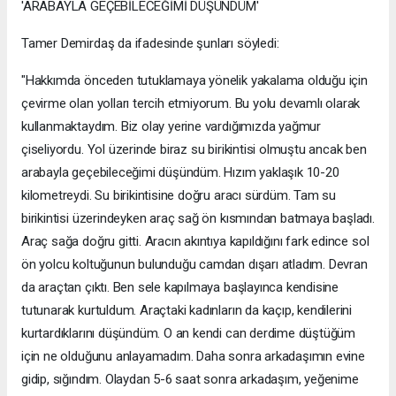
'ARABAYLA GEÇEBİLECEĞİMİ DÜŞÜNDÜM'
Tamer Demirdaş da ifadesinde şunları söyledi:
"Hakkımda önceden tutuklamaya yönelik yakalama olduğu için
çevirme olan yolları tercih etmiyorum. Bu yolu devamlı olarak
kullanmaktaydım. Biz olay yerine vardığımızda yağmur
çiseliyordu. Yol üzerinde biraz su birikintisi olmuştu ancak ben
arabayla geçebileceğimi düşündüm. Hızım yaklaşık 10-20
kilometreydi. Su birikintisine doğru aracı sürdüm. Tam su
birikintisi üzerindeyken araç sağ ön kısmından batmaya başladı.
Araç sağa doğru gitti. Aracın akıntıya kapıldığını fark edince sol
ön yolcu koltuğunun bulunduğu camdan dışarı atladım. Devran
da araçtan çıktı. Ben sele kapılmaya başlayınca kendisine
tutunarak kurtuldum. Araçtaki kadınların da kaçıp, kendilerini
kurtardıklarını düşündüm. O an kendi can derdime düştüğüm
için ne olduğunu anlayamadım. Daha sonra arkadaşımın evine
gidip, sığındım. Olaydan 5-6 saat sonra arkadaşım, yeğenime