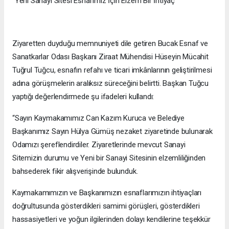
"Yeni Sanayi Sitesi Esnafımız İçin Elzem Bir İhtiyaç"
Ziyaretten duyduğu memnuniyeti dile getiren Bucak Esnaf ve
Sanatkarlar Odası Başkanı Ziraat Mühendisi Hüseyin Mücahit
Tuğrul Tuğcu, esnafın refahı ve ticari imkânlarının geliştirilmesi
adına görüşmelerin aralıksız süreceğini belirtti. Başkan Tuğcu
yaptığı değerlendirmede şu ifadeleri kullandı:
“Sayın Kaymakamımız Can Kazım Kuruca ve Belediye
Başkanımız Sayın Hülya Gümüş nezaket ziyaretinde bulunarak
Odamızı şereflendirdiler. Ziyaretlerinde mevcut Sanayi
Sitemizin durumu ve Yeni bir Sanayi Sitesinin elzemliliğinden
bahsederek fikir alışverişinde bulunduk.
Kaymakamımızın ve Başkanımızın esnaflarımızın ihtiyaçları
doğrultusunda gösterdikleri samimi görüşleri, gösterdikleri
hassasiyetleri ve yoğun ilgilerinden dolayı kendilerine teşekkür