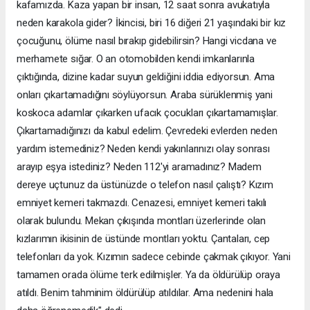
kafamızda. Kaza yapan bir insan, 12 saat sonra avukatıyla
neden karakola gider? İkincisi, biri 16 diğeri 21 yaşındaki bir kız
çocuğunu, ölüme nasıl bırakıp gidebilirsin? Hangi vicdana ve
merhamete sığar. O an otomobilden kendi imkanlarınla
çıktığında, dizine kadar suyun geldiğini iddia ediyorsun. Ama
onları çıkartamadığını söylüyorsun. Araba sürüklenmiş yani
koskoca adamlar çıkarken ufacık çocukları çıkartamamışlar.
Çıkartamadığınızı da kabul edelim. Çevredeki evlerden neden
yardım istemediniz? Neden kendi yakınlarınızı olay sonrası
arayıp eşya istediniz? Neden 112'yi aramadınız? Madem
dereye uçtunuz da üstünüzde o telefon nasıl çalıştı? Kızım
emniyet kemeri takmazdı. Cenazesi, emniyet kemeri takılı
olarak bulundu. Mekan çıkışında montları üzerlerinde olan
kızlarımın ikisinin de üstünde montları yoktu. Çantaları, cep
telefonları da yok. Kızımın sadece cebinde çakmak çıkıyor. Yani
tamamen orada ölüme terk edilmişler. Ya da öldürülüp oraya
atıldı. Benim tahminim öldürülüp atıldılar. Ama nedenini hala