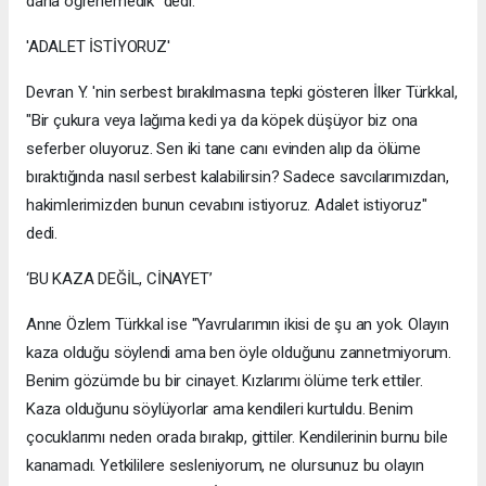
daha öğrenemedik" dedi.
'ADALET İSTİYORUZ'
Devran Y. 'nin serbest bırakılmasına tepki gösteren İlker Türkkal,
"Bir çukura veya lağıma kedi ya da köpek düşüyor biz ona
seferber oluyoruz. Sen iki tane canı evinden alıp da ölüme
bıraktığında nasıl serbest kalabilirsin? Sadece savcılarımızdan,
hakimlerimizden bunun cevabını istiyoruz. Adalet istiyoruz"
dedi.
‘BU KAZA DEĞİL, CİNAYET’
Anne Özlem Türkkal ise "Yavrularımın ikisi de şu an yok. Olayın
kaza olduğu söylendi ama ben öyle olduğunu zannetmiyorum.
Benim gözümde bu bir cinayet. Kızlarımı ölüme terk ettiler.
Kaza olduğunu söylüyorlar ama kendileri kurtuldu. Benim
çocuklarımı neden orada bırakıp, gittiler. Kendilerinin burnu bile
kanamadı. Yetkililere sesleniyorum, ne olursunuz bu olayın