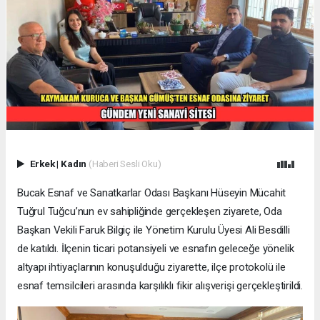
Erkek
|
Kadın
(Haberi Sesli Oku)
Bucak Esnaf ve Sanatkarlar Odası Başkanı Hüseyin Mücahit
Tuğrul Tuğcu’nun ev sahipliğinde gerçekleşen ziyarete, Oda
Başkan Vekili Faruk Bilgiç ile Yönetim Kurulu Üyesi Ali Besdilli
de katıldı. İlçenin ticari potansiyeli ve esnafın geleceğe yönelik
altyapı ihtiyaçlarının konuşulduğu ziyarette, ilçe protokolü ile
esnaf temsilcileri arasında karşılıklı fikir alışverişi gerçekleştirildi.