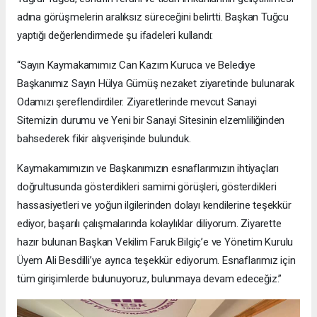
adına görüşmelerin aralıksız süreceğini belirtti. Başkan Tuğcu
yaptığı değerlendirmede şu ifadeleri kullandı:
“Sayın Kaymakamımız Can Kazım Kuruca ve Belediye
Başkanımız Sayın Hülya Gümüş nezaket ziyaretinde bulunarak
Odamızı şereflendirdiler. Ziyaretlerinde mevcut Sanayi
Sitemizin durumu ve Yeni bir Sanayi Sitesinin elzemliliğinden
bahsederek fikir alışverişinde bulunduk.
Kaymakamımızın ve Başkanımızın esnaflarımızın ihtiyaçları
doğrultusunda gösterdikleri samimi görüşleri, gösterdikleri
hassasiyetleri ve yoğun ilgilerinden dolayı kendilerine teşekkür
ediyor, başarılı çalışmalarında kolaylıklar diliyorum. Ziyarette
hazır bulunan Başkan Vekilim Faruk Bilgiç’e ve Yönetim Kurulu
Üyem Ali Besdilli’ye ayrıca teşekkür ediyorum. Esnaflarımız için
tüm girişimlerde bulunuyoruz, bulunmaya devam edeceğiz.”