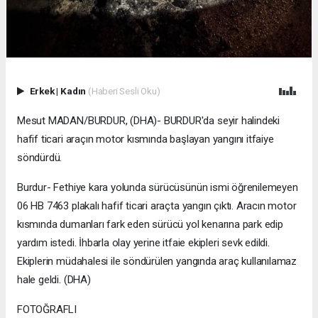
Erkek
|
Kadın
(Haberi Sesli Oku)
Mesut MADAN/BURDUR, (DHA)- BURDUR'da seyir halindeki
hafif ticari araçın motor kısmında başlayan yangını itfaiye
söndürdü.
Burdur- Fethiye kara yolunda sürücüsünün ismi öğrenilemeyen
06 HB 7463 plakalı hafif ticari araçta yangın çıktı. Aracın motor
kısmında dumanları fark eden sürücü yol kenarına park edip
yardım istedi. İhbarla olay yerine itfaie ekipleri sevk edildi.
Ekiplerin müdahalesi ile söndürülen yangında araç kullanılamaz
hale geldi. (DHA)
FOTOĞRAFLI