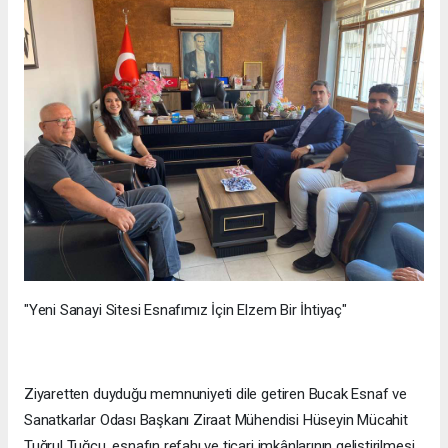
"Yeni Sanayi Sitesi Esnafımız İçin Elzem Bir İhtiyaç"
Ziyaretten duyduğu memnuniyeti dile getiren Bucak Esnaf ve
Sanatkarlar Odası Başkanı Ziraat Mühendisi Hüseyin Mücahit
Tuğrul Tuğcu, esnafın refahı ve ticari imkânlarının geliştirilmesi