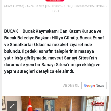
(Akca Gazete) - Akca Gazete | 05.08.2026 - 15:48, Güncelleme: 05.08.2026 -
17:21
BUCAK – Bucak Kaymakamı Can Kazım Kuruca ve
Bucak Belediye Başkanı Hülya Gümüş, Bucak Esnaf
ve Sanatkarlar Odası’na nezaket ziyaretinde
bulundu. İlçedeki esnafın taleplerinin masaya
yatırıldığı görüşmede, mevcut Sanayi Sitesi’nin
durumu ile yeni bir Sanayi Sitesi’nin gerekliliği ve
yapım süreçleri detaylıca ele alındı.
ABONE OL