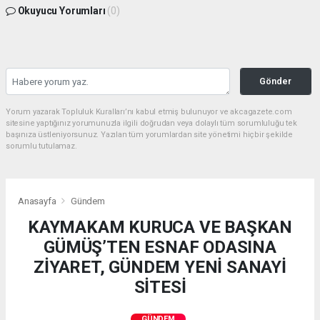
Okuyucu Yorumları
(0)
Gönder
Yorum yazarak Topluluk Kuralları’nı kabul etmiş bulunuyor ve akcagazete.com
sitesine yaptığınız yorumunuzla ilgili doğrudan veya dolaylı tüm sorumluluğu tek
başınıza üstleniyorsunuz. Yazılan tüm yorumlardan site yönetimi hiçbir şekilde
sorumlu tutulamaz.
Anasayfa
Gündem
KAYMAKAM KURUCA VE BAŞKAN
GÜMÜŞ’TEN ESNAF ODASINA
ZİYARET, GÜNDEM YENİ SANAYİ
SİTESİ
GÜNDEM