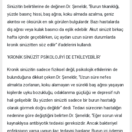
Sinüzitin belirtilerine de değinen Dr. Şeneldir, “Burun tıkanıklığı,
yüzde basınç hissi, baş ağrısı, koku almada azalma, geniz
akıntısı ve öksürük en sık görülen bulgulardır. Bazı hastalarda
diş ağrısı veya kulak basıncı da eşlik edebilir. Akut sinüzit birkaç
hafta içinde geçebilirken, üç aydan uzun süren durumlarda
kronik sinüzitten söz edilir” ifadelerini kullandı.
‘KRONİK SİNÜZİT PSİKOLOJİYİ DE ETKİLEYEBİLİR’
Kronik sinüzitin sadece fiziksel değil, psikolojik etkilerinin de
bulunduğuna dikkat çeken Dr. Şeneldir, “Uzun süre nefes
almakta zorlanan, koku alamayan ve sürekli baş ağrısı yaşayan
kişilerde uyku bozukluğu, odaklanma güçlüğü ve depresif ruh
hali gelişebilir. Bu yüzden sinüziti sadece bir burun hastalığı
olarak görmek doğru değildir” dedi. Tedavi sürecinin hastalığın
nedenine göre değiştiğini belirten Dr. Şeneldir, “Eğer sorun viral
kaynaklıysa antibiyotik tedavisi gereksizdir. Ancak bakteriyel
enfeksiyon varsa uygun ilaç tedavisi başlanır. Burun içi ödemin