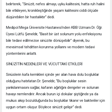
belirterek, “Sinüzit; nefes almayı, uyku kalitesini, hatta ruh halini
bile etkileyen, kronikleştiğinde yaşam kalitesini ciddi ölçüde
düşürebilen bir hastalıktır” dedi.
Medipol Mega Üniversite Hastanesi’nden KBB Uzmanı Dr. Öğr.
Üyesi Lütfü Şeneldir, “Basit bir üst solunum yolu enfeksiyonu
bile tedavi edilmezse sinüzite dönüşebilir” diyerek, bu
mevsimsel tehditten korunma yollarını ve modern tedavi
yöntemlerini anlattı.
SİNÜZİTİN NEDENLERİ VE VÜCUTTAKİ ETKİLERİ
Sinüslerin kafa kemikleri içinde yer alan hava dolu boşluklar
olduğunu hatırlatan Dr. Şeneldir, “Bu boşluklar sesin
yankılanmasını sağlar, kafanın ağırlığını dengeler ve solunan
havayı nemlendirir. Ancak burun içi dokular şiştiğinde ya da
mukus akışı bozulduğunda bu boşluklar tıkanır ve bakteriler için
uygun ortam oluşur. Böylece sinüzit gelişir” dedi.