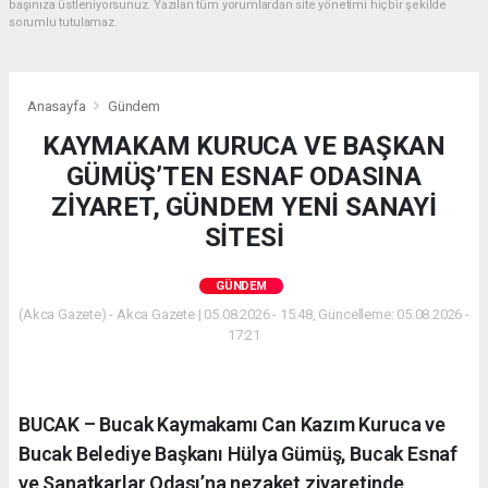
başınıza üstleniyorsunuz. Yazılan tüm yorumlardan site yönetimi hiçbir şekilde
sorumlu tutulamaz.
Anasayfa
Gündem
KAYMAKAM KURUCA VE BAŞKAN
GÜMÜŞ’TEN ESNAF ODASINA
ZİYARET, GÜNDEM YENİ SANAYİ
SİTESİ
GÜNDEM
(Akca Gazete) - Akca Gazete | 05.08.2026 - 15:48, Güncelleme: 05.08.2026 -
17:21
BUCAK – Bucak Kaymakamı Can Kazım Kuruca ve
Bucak Belediye Başkanı Hülya Gümüş, Bucak Esnaf
ve Sanatkarlar Odası’na nezaket ziyaretinde