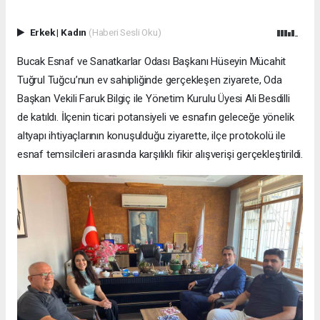
Erkek
|
Kadın
(Haberi Sesli Oku)
Bucak Esnaf ve Sanatkarlar Odası Başkanı Hüseyin Mücahit
Tuğrul Tuğcu’nun ev sahipliğinde gerçekleşen ziyarete, Oda
Başkan Vekili Faruk Bilgiç ile Yönetim Kurulu Üyesi Ali Besdilli
de katıldı. İlçenin ticari potansiyeli ve esnafın geleceğe yönelik
altyapı ihtiyaçlarının konuşulduğu ziyarette, ilçe protokolü ile
esnaf temsilcileri arasında karşılıklı fikir alışverişi gerçekleştirildi.