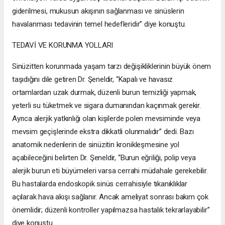
giderilmesi, mukusun akışının sağlanması ve sinüslerin
havalanması tedavinin temel hedefleridir” diye konuştu.
TEDAVİ VE KORUNMA YOLLARI
Sinüzitten korunmada yaşam tarzı değişikliklerinin büyük önem
taşıdığını dile getiren Dr. Şeneldir, “Kapalı ve havasız
ortamlardan uzak durmak, düzenli burun temizliği yapmak,
yeterli su tüketmek ve sigara dumanından kaçınmak gerekir.
Ayrıca alerjik yatkınlığı olan kişilerde polen mevsiminde veya
mevsim geçişlerinde ekstra dikkatli olunmalıdır” dedi. Bazı
anatomik nedenlerin de sinüzitin kronikleşmesine yol
açabileceğini belirten Dr. Şeneldir, “Burun eğriliği, polip veya
alerjik burun eti büyümeleri varsa cerrahi müdahale gerekebilir.
Bu hastalarda endoskopik sinüs cerrahisiyle tıkanıklıklar
açılarak hava akışı sağlanır. Ancak ameliyat sonrası bakım çok
önemlidir; düzenli kontroller yapılmazsa hastalık tekrarlayabilir”
diye konuştu.