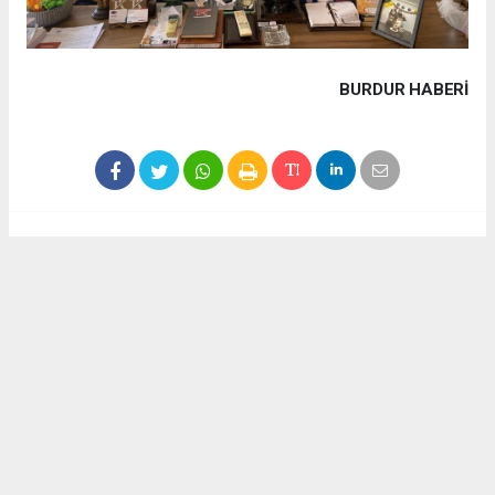
BURDUR HABERİ
Haber ajanslarından eklenen tüm haberler, sitemizin
editörlerinin müdahalesi olmadan yayınlanır. Bu haberlerde
yer alan hukuki muhataplar haberi geçen ajanslar olup
sitemizin hiç bir editörü sorumlu tutulamaz...
Akca Gazete