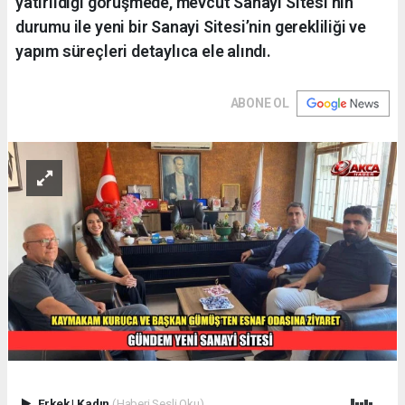
yatırıldığı görüşmede, mevcut Sanayi Sitesi’nin
durumu ile yeni bir Sanayi Sitesi’nin gerekliliği ve
yapım süreçleri detaylıca ele alındı.
ABONE OL
Erkek
|
Kadın
(Haberi Sesli Oku)