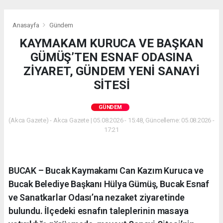
Anasayfa
Gündem
KAYMAKAM KURUCA VE BAŞKAN
GÜMÜŞ’TEN ESNAF ODASINA
ZİYARET, GÜNDEM YENİ SANAYİ
SİTESİ
GÜNDEM
(Akca Gazete) - Akca Gazete | 05.08.2026 - 15:48, Güncelleme: 05.08.2026 -
17:21
BUCAK – Bucak Kaymakamı Can Kazım Kuruca ve
Bucak Belediye Başkanı Hülya Gümüş, Bucak Esnaf
ve Sanatkarlar Odası’na nezaket ziyaretinde
bulundu. İlçedeki esnafın taleplerinin masaya