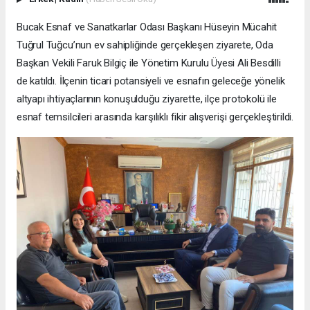
Bucak Esnaf ve Sanatkarlar Odası Başkanı Hüseyin Mücahit
Tuğrul Tuğcu’nun ev sahipliğinde gerçekleşen ziyarete, Oda
Başkan Vekili Faruk Bilgiç ile Yönetim Kurulu Üyesi Ali Besdilli
de katıldı. İlçenin ticari potansiyeli ve esnafın geleceğe yönelik
altyapı ihtiyaçlarının konuşulduğu ziyarette, ilçe protokolü ile
esnaf temsilcileri arasında karşılıklı fikir alışverişi gerçekleştirildi.