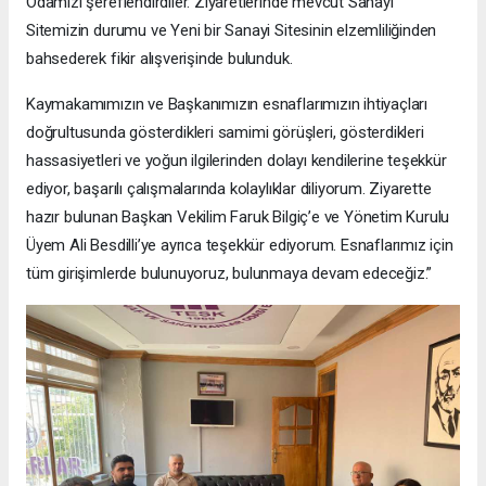
Odamızı şereflendirdiler. Ziyaretlerinde mevcut Sanayi
Sitemizin durumu ve Yeni bir Sanayi Sitesinin elzemliliğinden
bahsederek fikir alışverişinde bulunduk.
Kaymakamımızın ve Başkanımızın esnaflarımızın ihtiyaçları
doğrultusunda gösterdikleri samimi görüşleri, gösterdikleri
hassasiyetleri ve yoğun ilgilerinden dolayı kendilerine teşekkür
ediyor, başarılı çalışmalarında kolaylıklar diliyorum. Ziyarette
hazır bulunan Başkan Vekilim Faruk Bilgiç’e ve Yönetim Kurulu
Üyem Ali Besdilli’ye ayrıca teşekkür ediyorum. Esnaflarımız için
tüm girişimlerde bulunuyoruz, bulunmaya devam edeceğiz.”