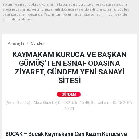
Yorum yazarak Topluluk Kuralları’nı kabul etmiş bulunuyor ve akcagazete.com
sitesine yaptığınız yorumunuzla ilgili doğrudan veya dolaylı tüm sorumluluğu tek
başınıza üstleniyorsunuz. Yazılan tüm yorumlardan site yönetimi hiçbir şekilde
sorumlu tutulamaz.
Anasayfa
Gündem
KAYMAKAM KURUCA VE BAŞKAN
GÜMÜŞ’TEN ESNAF ODASINA
ZİYARET, GÜNDEM YENİ SANAYİ
SİTESİ
GÜNDEM
(Akca Gazete) - Akca Gazete | 05.08.2026 - 15:48, Güncelleme: 05.08.2026 -
17:21
BUCAK – Bucak Kaymakamı Can Kazım Kuruca ve