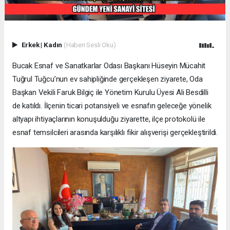
Erkek
|
Kadın
(Haberi Sesli Oku)
Bucak Esnaf ve Sanatkarlar Odası Başkanı Hüseyin Mücahit
Tuğrul Tuğcu’nun ev sahipliğinde gerçekleşen ziyarete, Oda
Başkan Vekili Faruk Bilgiç ile Yönetim Kurulu Üyesi Ali Besdilli
de katıldı. İlçenin ticari potansiyeli ve esnafın geleceğe yönelik
altyapı ihtiyaçlarının konuşulduğu ziyarette, ilçe protokolü ile
esnaf temsilcileri arasında karşılıklı fikir alışverişi gerçekleştirildi.