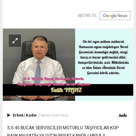
ABONE OL
Erkek
|
Kadın
(Haberi Sesli Oku)
S.S 45 BUCAK SERVİSCİLER MOTORLU TAŞIYICILAR KOP
BAŞKANI FATİH YILDIZ’IN BERAT KANDİLİ MESAJI