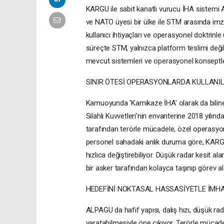
KARGU ile sabit kanatlı vurucu İHA sistemi
ve NATO üyesi bir ülke ile STM arasında 
kullanıcı ihtiyaçları ve operasyonel doktrinl
süreçte STM, yalnızca platform teslimi değil;
mevcut sistemleri ve operasyonel konseptler
SINIR ÖTESİ OPERASYONLARDA KULLANI
Kamuoyunda 'Kamikaze İHA' olarak da bilinen
Silahlı Kuvvetleri'nin envanterine 2018 yılı
tarafından terörle mücadele, özel operasyonla
personel sahadaki anlık duruma göre, KARGU'
hızlıca değiştirebiliyor. Düşük radar kesit a
bir asker tarafından kolayca taşınıp görev al
HEDEFİNİ NOKTASAL HASSASİYETLE İMHA
ALPAGU da hafif yapısı, dalış hızı, düşük rad
yaratabilmesiyle öne çıkıyor. Terörle mücad