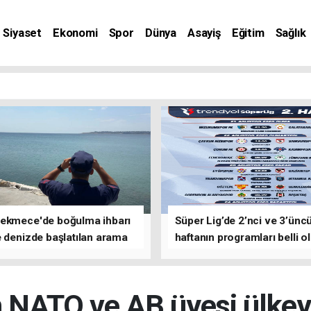
Siyaset
Ekonomi
Spor
Dünya
Asayiş
Eğitim
Sağlık
nat
ekmece'de boğulma ihbarı
Süper Lig’de 2’nci ve 3’ünc
 denizde başlatılan arama
haftanın programları belli o
asına devam edildi
 NATO ve AB üyesi ülkeye