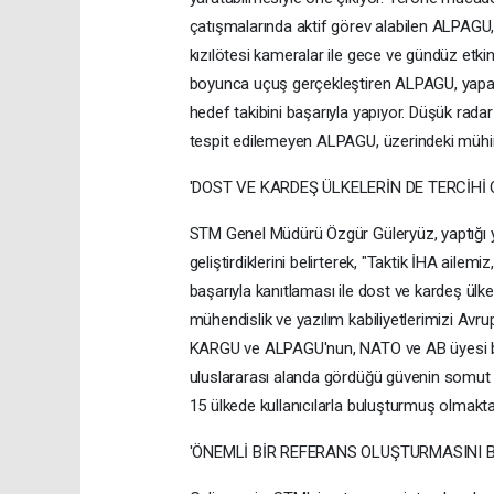
çatışmalarında aktif görev alabilen ALPAGU,
kızılötesi kameralar ile gece ve gündüz etkin
boyunca uçuş gerçekleştiren ALPAGU, yapay z
hedef takibini başarıyla yapıyor. Düşük rada
tespit edilemeyen ALPAGU, üzerindeki mühim
'DOST VE KARDEŞ ÜLKELERİN DE TERCİHİ
STM Genel Müdürü Özgür Güleryüz, yaptığı y
geliştirdiklerini belirterek, "Taktik İHA ailem
başarıyla kanıtlaması ile dost ve kardeş ülk
mühendislik ve yazılım kabiliyetlerimizi Av
KARGU ve ALPAGU'nun, NATO ve AB üyesi bir 
uluslararası alanda gördüğü güvenin somut bi
15 ülkede kullanıcılarla buluşturmuş olmak
'ÖNEMLİ BİR REFERANS OLUŞTURMASINI 