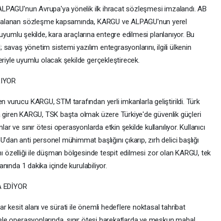
 ALPAGU'nun Avrupa'ya yönelik ilk ihracat sözleşmesi imzalandı. AB
imzalanan sözleşme kapsamında, KARGU ve ALPAGU'nun yerel
e uyumlu şekilde, kara araçlarına entegre edilmesi planlanıyor. Bu
 savaş yönetim sistemi yazılım entegrasyonlarını, ilgili ülkenin
iyle uyumlu olacak şekilde gerçekleştirecek.
LIYOR
 vurucu KARGU, STM tarafından yerli imkanlarla geliştirildi. Türk
nda giren KARGU, TSK başta olmak üzere Türkiye'de güvenlik güçleri
r ve sınır ötesi operasyonlarda etkin şekilde kullanılıyor. Kullanıcı
dan anti personel mühimmat başlığını çıkarıp, zırh delici başlığı
lanı özelliği ile düşman bölgesinde tespit edilmesi zor olan KARGU, tek
anında 1 dakika içinde kurulabiliyor.
 EDİYOR
ar kesit alanı ve sürati ile önemli hedeflere noktasal tahribat
ele operasyonlarında, sınır ötesi harekatlarda ve meskun mahal