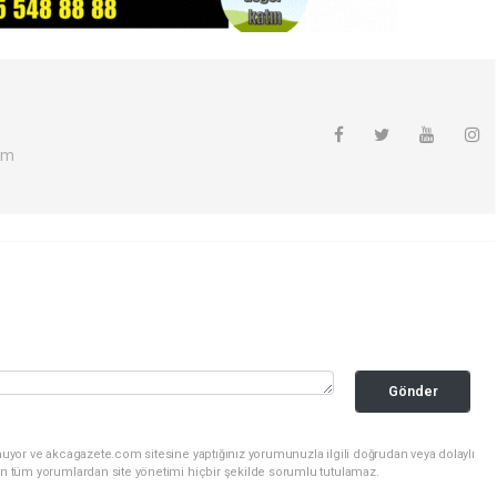
om
Gönder
nuyor ve akcagazete.com sitesine yaptığınız yorumunuzla ilgili doğrudan veya dolaylı
an tüm yorumlardan site yönetimi hiçbir şekilde sorumlu tutulamaz.