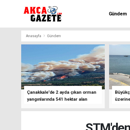
Gündem
Kültür-Sa
Anasayfa
Gündem
Çanakkale'de 2 ayda çıkan orman
Büyükç
yangınlarında 541 hektar alan
üzerine
zarar gördü
çalışm
STM'den