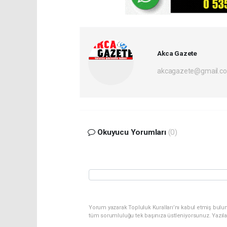
Akca Gazete
akcagazete@gmail.c
Okuyucu Yorumları
(0)
Yorum yazarak Topluluk Kuralları’nı kabul etmiş bulu
tüm sorumluluğu tek başınıza üstleniyorsunuz. Yazıl