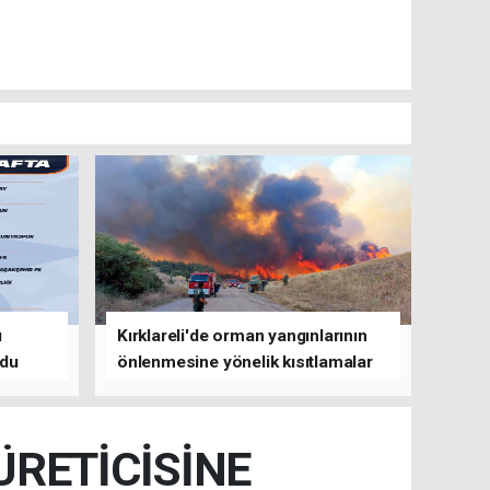
ü
Kırklareli'de orman yangınlarının
ldu
önlenmesine yönelik kısıtlamalar
getirildi
ÜRETİCİSİNE