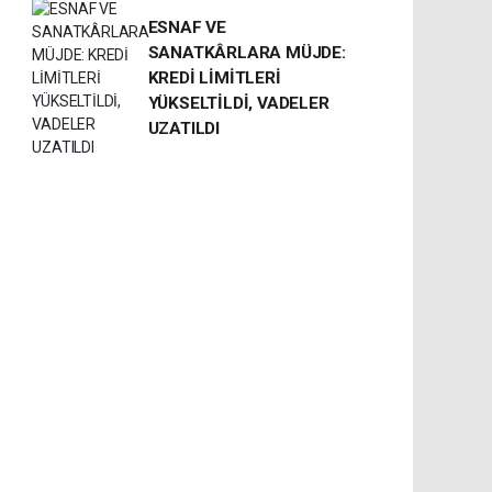
ESNAF VE
SANATKÂRLARA MÜJDE:
KREDİ LİMİTLERİ
YÜKSELTİLDİ, VADELER
UZATILDI