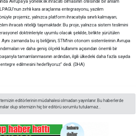
da Avrupa'ya yönelik ilk ihracatı olmasının ötesinde bir anlam
LPAGU'nun zırhlı kara araçlarına entegrasyonu, yazılım
önüyle projemiz, yalnızca platform ihracatıyla sınırlı kalmayan;
ım ihracatı niteliği taşımaktadır. Bu proje, yalnızca sistem teslimini
perasyonel doktrinleriyle uyumlu olacak şekilde, birlikte yürütülen
. Aynı zamanda bu iş birliğinin, STM'nin otonom sistemlerinin Avrupa
dırmaları ve daha geniş ölçekli kullanımı açısından önemli bir
başarıyla tamamlanmasının ardından, ilgili ülkedeki daha fazla sayıda
entegre edilmesini hedefliyoruz" dedi. (DHA)
itemizin editörlerinin müdahalesi olmadan yayınlanır. Bu haberlerde
slar olup sitemizin hiç bir editörü sorumlu tutulamaz...