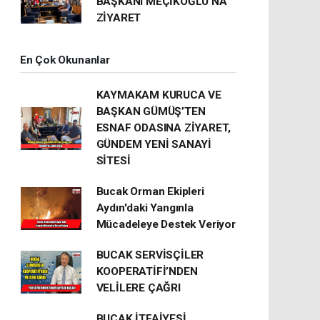
BAŞKANI MEÇİKOĞLU’NA
ZİYARET
En Çok Okunanlar
KAYMAKAM KURUCA VE
BAŞKAN GÜMÜŞ’TEN
ESNAF ODASINA ZİYARET,
GÜNDEM YENİ SANAYİ
SİTESİ
Bucak Orman Ekipleri
Aydın'daki Yangınla
Mücadeleye Destek Veriyor
BUCAK SERVİSÇİLER
KOOPERATİFİ’NDEN
VELİLERE ÇAĞRI
BUCAK İTFAİYESİ