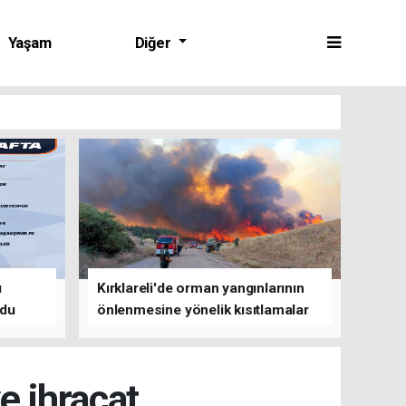
Yaşam
Diğer
ü
Kırklareli'de orman yangınlarının
ldu
önlenmesine yönelik kısıtlamalar
getirildi
 ihracat