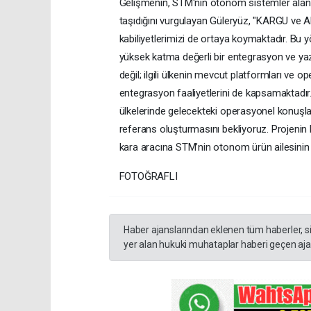
Gelişmenin, STM'nin otonom sistemler alanın
taşıdığını vurgulayan Güleryüz, "KARGU ve A
kabiliyetlerimizi de ortaya koymaktadır. Bu y
yüksek katma değerli bir entegrasyon ve yazıl
değil; ilgili ülkenin mevcut platformları ve o
entegrasyon faaliyetlerini de kapsamaktadır
ülkelerinde gelecekteki operasyonel konuşlan
referans oluşturmasını bekliyoruz. Projenin 
kara aracına STM’nin otonom ürün ailesinin 
FOTOĞRAFLI
Haber ajanslarından eklenen tüm haberler, s
yer alan hukuki muhataplar haberi geçen ajan