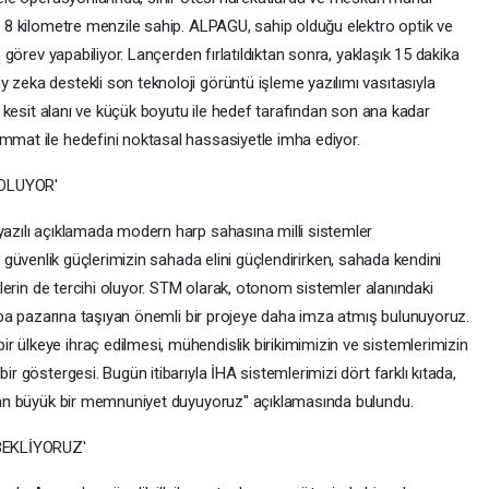
 8 kilometre menzile sahip. ALPAGU, sahip olduğu elektro optik ve
 görev yapabiliyor. Lançerden fırlatıldıktan sonra, yaklaşık 15 dakika
eka destekli son teknoloji görüntü işleme yazılımı vasıtasıyla
r kesit alanı ve küçük boyutu ile hedef tarafından son ana kadar
mat ile hedefini noktasal hassasiyetle imha ediyor.
 OLUYOR'
azılı açıklamada modern harp sahasına milli sistemler
iz, güvenlik güçlerimizin sahada elini güçlendirirken, sahada kendini
elerin de tercihi oluyor. STM olarak, otonom sistemler alanındaki
rupa pazarına taşıyan önemli bir projeye daha imza atmış bulunuyoruz.
ülkeye ihraç edilmesi, mühendislik birikimimizin ve sistemlerimizin
r göstergesi. Bugün itibarıyla İHA sistemlerimizi dört farklı kıtada,
tan büyük bir memnuniyet duyuyoruz" açıklamasında bulundu.
BEKLİYORUZ'