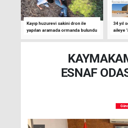
Kayıp huzurevi sakini dron ile
34 yıl 
yapılan aramada ormanda bulundu
aileye 
KAYMAKAM
ESNAF ODAS
Gün