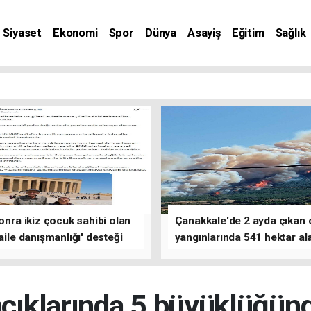
Siyaset
Ekonomi
Spor
Dünya
Asayiş
Eğitim
Sağlık
nat
sonra ikiz çocuk sahibi olan
Çanakkale'de 2 ayda çıkan
'aile danışmanlığı' desteği
yangınlarında 541 hektar al
zarar gördü
açıklarında 5 büyüklüğün