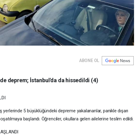
ABONE OL
e deprem; İstanbul'da da hissedildi (4)
LDI
iş yerlerinde 5 büyüklüğündeki depreme yakalananlar, panikle dışarı
oşatılmaya başlandı. Öğrenciler, okullara gelen ailelerine teslim edildi.
BAŞLANDI