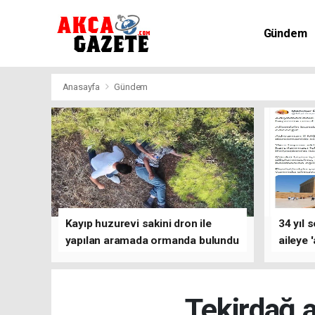
Gündem
Kültür-Sa
Anasayfa
Gündem
Kayıp huzurevi sakini dron ile
34 yıl 
yapılan aramada ormanda bulundu
aileye 
Tekirdağ 