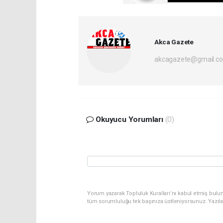
Akca Gazete
akcagazete@gmail.c
Okuyucu Yorumları
(0)
Yorum yazarak Topluluk Kuralları’nı kabul etmiş bulu
tüm sorumluluğu tek başınıza üstleniyorsunuz. Yazıl