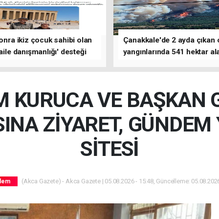
sonra ikiz çocuk sahibi olan
Çanakkale'de 2 ayda çıkan
'aile danışmanlığı' desteği
yangınlarında 541 hektar al
zarar gördü
 KURUCA VE BAŞKAN 
INA ZİYARET, GÜNDEM 
SİTESİ
(Akca Gazete) - Akca Gazete | 05.08.2026 - 15:48, Güncelleme: 05.08.2026
dem