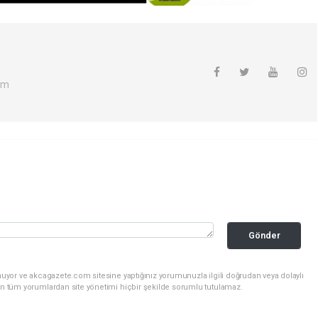
om
Gönder
nuyor ve akcagazete.com sitesine yaptığınız yorumunuzla ilgili doğrudan veya dolaylı
an tüm yorumlardan site yönetimi hiçbir şekilde sorumlu tutulamaz.