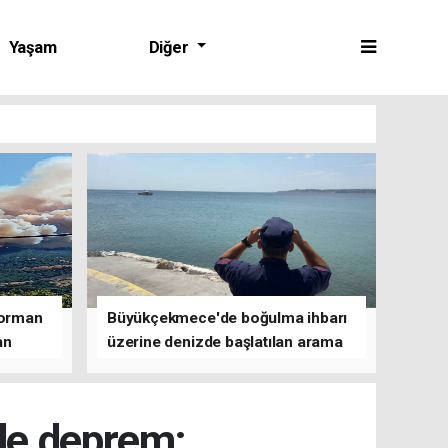
Yaşam
Diğer
 orman
Büyükçekmece'de boğulma ihbarı
an
üzerine denizde başlatılan arama
çalışmasına devam edildi
de deprem;