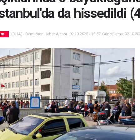
stanbul'da da hissedildi (
(DHA) - Demirören Haber Ajansı | 02.10.2025 - 15:57, Güncelleme: 02.10.202
em