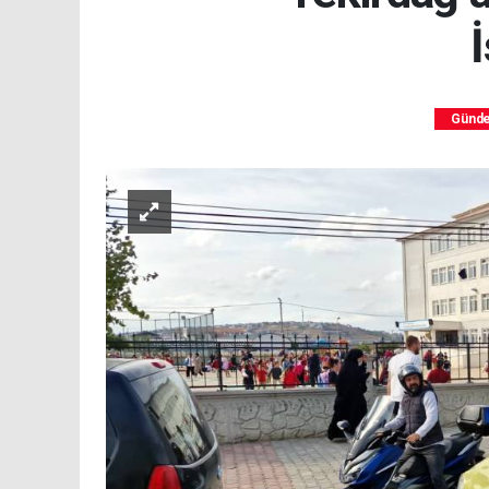
İ
Günd