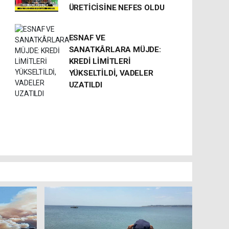
ÜRETİCİSİNE NEFES OLDU
ESNAF VE
SANATKÂRLARA MÜJDE:
KREDİ LİMİTLERİ
YÜKSELTİLDİ, VADELER
UZATILDI