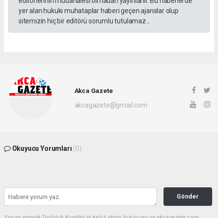
editörlerinin müdahalesi olmadan yayınlanır. Bu haberlerde
yer alan hukuki muhataplar haberi geçen ajanslar olup
sitemizin hiç bir editörü sorumlu tutulamaz...
Akca Gazete
akcagazete@gmail.com
Okuyucu Yorumları
(0)
Gönder
Yorum yazarak Topluluk Kuralları’nı kabul etmiş bulunuyor ve akcagazete.com