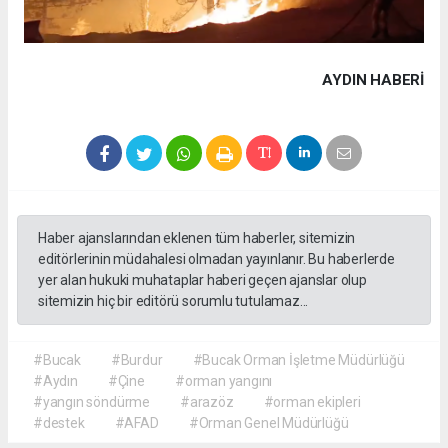
AYDIN HABERİ
Haber ajanslarından eklenen tüm haberler, sitemizin
editörlerinin müdahalesi olmadan yayınlanır. Bu haberlerde
yer alan hukuki muhataplar haberi geçen ajanslar olup
sitemizin hiç bir editörü sorumlu tutulamaz...
#Bucak
#Burdur
#Bucak Orman İşletme Müdürlüğü
#Aydın
#Çine
#orman yangını
#yangın söndürme
#arazöz
#orman ekipleri
#destek
#AFAD
#Orman Genel Müdürlüğü