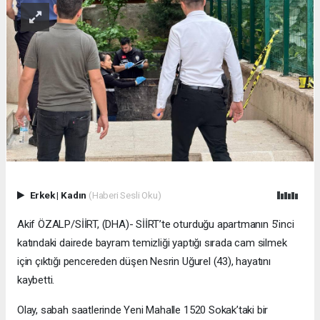
Erkek
|
Kadın
(Haberi Sesli Oku)
Akif ÖZALP/SİİRT, (DHA)- SİİRT’te oturduğu apartmanın 5’inci
katındaki dairede bayram temizliği yaptığı sırada cam silmek
için çıktığı pencereden düşen Nesrin Uğurel (43), hayatını
kaybetti.
Olay, sabah saatlerinde Yeni Mahalle 1520 Sokak’taki bir