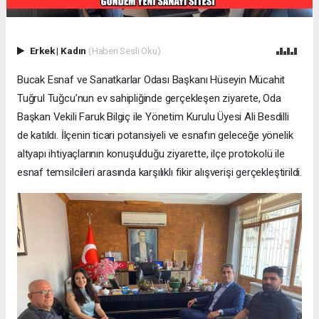
Erkek
|
Kadın
(Haberi Sesli Oku)
Bucak Esnaf ve Sanatkarlar Odası Başkanı Hüseyin Mücahit
Tuğrul Tuğcu’nun ev sahipliğinde gerçekleşen ziyarete, Oda
Başkan Vekili Faruk Bilgiç ile Yönetim Kurulu Üyesi Ali Besdilli
de katıldı. İlçenin ticari potansiyeli ve esnafın geleceğe yönelik
altyapı ihtiyaçlarının konuşulduğu ziyarette, ilçe protokolü ile
esnaf temsilcileri arasında karşılıklı fikir alışverişi gerçekleştirildi.