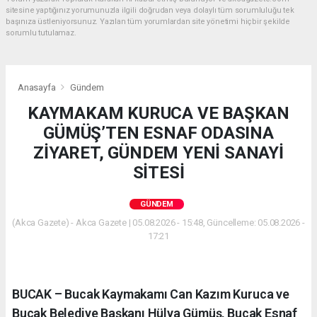
sitesine yaptığınız yorumunuzla ilgili doğrudan veya dolaylı tüm sorumluluğu tek
başınıza üstleniyorsunuz. Yazılan tüm yorumlardan site yönetimi hiçbir şekilde
sorumlu tutulamaz.
Anasayfa
Gündem
KAYMAKAM KURUCA VE BAŞKAN
GÜMÜŞ’TEN ESNAF ODASINA
ZİYARET, GÜNDEM YENİ SANAYİ
SİTESİ
GÜNDEM
(Akca Gazete) - Akca Gazete | 05.08.2026 - 15:48, Güncelleme: 05.08.2026 -
17:21
BUCAK – Bucak Kaymakamı Can Kazım Kuruca ve
Bucak Belediye Başkanı Hülya Gümüş, Bucak Esnaf