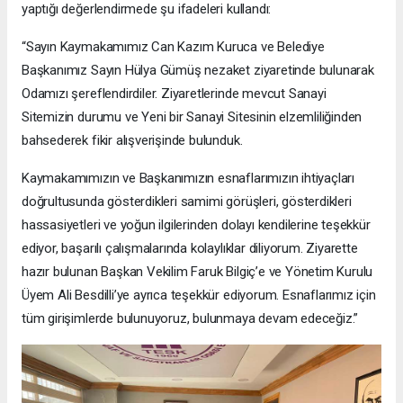
yaptığı değerlendirmede şu ifadeleri kullandı:
“Sayın Kaymakamımız Can Kazım Kuruca ve Belediye
Başkanımız Sayın Hülya Gümüş nezaket ziyaretinde bulunarak
Odamızı şereflendirdiler. Ziyaretlerinde mevcut Sanayi
Sitemizin durumu ve Yeni bir Sanayi Sitesinin elzemliliğinden
bahsederek fikir alışverişinde bulunduk.
Kaymakamımızın ve Başkanımızın esnaflarımızın ihtiyaçları
doğrultusunda gösterdikleri samimi görüşleri, gösterdikleri
hassasiyetleri ve yoğun ilgilerinden dolayı kendilerine teşekkür
ediyor, başarılı çalışmalarında kolaylıklar diliyorum. Ziyarette
hazır bulunan Başkan Vekilim Faruk Bilgiç’e ve Yönetim Kurulu
Üyem Ali Besdilli’ye ayrıca teşekkür ediyorum. Esnaflarımız için
tüm girişimlerde bulunuyoruz, bulunmaya devam edeceğiz.”