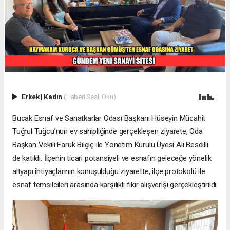
Erkek
|
Kadın
(Haberi Sesli Oku)
Bucak Esnaf ve Sanatkarlar Odası Başkanı Hüseyin Mücahit
Tuğrul Tuğcu’nun ev sahipliğinde gerçekleşen ziyarete, Oda
Başkan Vekili Faruk Bilgiç ile Yönetim Kurulu Üyesi Ali Besdilli
de katıldı. İlçenin ticari potansiyeli ve esnafın geleceğe yönelik
altyapı ihtiyaçlarının konuşulduğu ziyarette, ilçe protokolü ile
esnaf temsilcileri arasında karşılıklı fikir alışverişi gerçekleştirildi.