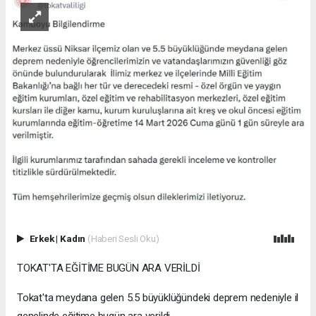
Erkek
|
Kadın
(Haberi Sesli Oku)
TOKAT'TA EĞİTİME BUGÜN ARA VERİLDİ
Tokat'ta meydana gelen 5.5 büyüklüğündeki deprem nedeniyle il
genelinde eğitime bugün ara verildi.