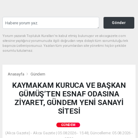
Gönder
Yorum yazarak Topluluk Kuralları’nı kabul etmiş bulunuyor ve akcagazete.com
sitesine yaptığınız yorumunuzla ilgili doğrudan veya dolaylı tüm sorumluluğu tek
başınıza üstleniyorsunuz. Yazılan tüm yorumlardan site yönetimi hiçbir şekilde
sorumlu tutulamaz.
Anasayfa
Gündem
KAYMAKAM KURUCA VE BAŞKAN
GÜMÜŞ’TEN ESNAF ODASINA
ZİYARET, GÜNDEM YENİ SANAYİ
SİTESİ
GÜNDEM
(Akca Gazete) - Akca Gazete | 05.08.2026 - 15:48, Güncelleme: 05.08.2026 -