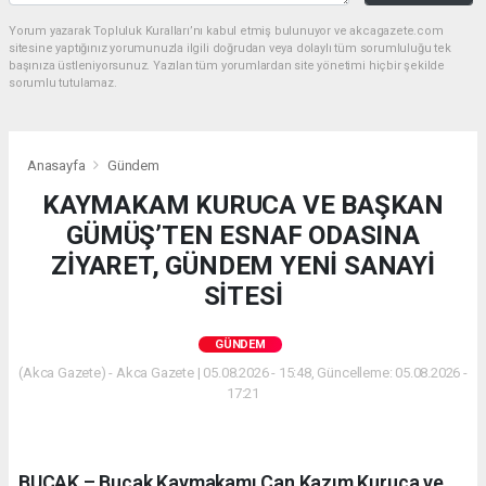
Yorum yazarak Topluluk Kuralları’nı kabul etmiş bulunuyor ve akcagazete.com
sitesine yaptığınız yorumunuzla ilgili doğrudan veya dolaylı tüm sorumluluğu tek
başınıza üstleniyorsunuz. Yazılan tüm yorumlardan site yönetimi hiçbir şekilde
sorumlu tutulamaz.
Anasayfa
Gündem
KAYMAKAM KURUCA VE BAŞKAN
GÜMÜŞ’TEN ESNAF ODASINA
ZİYARET, GÜNDEM YENİ SANAYİ
SİTESİ
GÜNDEM
(Akca Gazete) - Akca Gazete | 05.08.2026 - 15:48, Güncelleme: 05.08.2026 -
17:21
BUCAK – Bucak Kaymakamı Can Kazım Kuruca ve