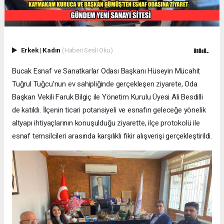
Erkek
|
Kadın
(Haberi Sesli Oku)
Bucak Esnaf ve Sanatkarlar Odası Başkanı Hüseyin Mücahit
Tuğrul Tuğcu’nun ev sahipliğinde gerçekleşen ziyarete, Oda
Başkan Vekili Faruk Bilgiç ile Yönetim Kurulu Üyesi Ali Besdilli
de katıldı. İlçenin ticari potansiyeli ve esnafın geleceğe yönelik
altyapı ihtiyaçlarının konuşulduğu ziyarette, ilçe protokolü ile
esnaf temsilcileri arasında karşılıklı fikir alışverişi gerçekleştirildi.