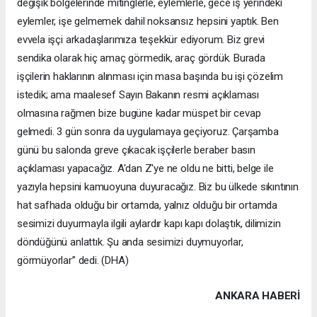
değişik bölgelerinde mitinglerle, eylemlerle, gece iş yerindeki
eylemler, işe gelmemek dahil noksansız hepsini yaptık. Ben
evvela işçi arkadaşlarımıza teşekkür ediyorum. Biz grevi
sendika olarak hiç amaç görmedik, araç gördük. Burada
işçilerin haklarının alınması için masa başında bu işi çözelim
istedik; ama maalesef Sayın Bakanın resmi açıklaması
olmasına rağmen bize bugüne kadar müspet bir cevap
gelmedi. 3 gün sonra da uygulamaya geçiyoruz. Çarşamba
günü bu salonda greve çıkacak işçilerle beraber basın
açıklaması yapacağız. A'dan Z'ye ne oldu ne bitti, belge ile
yazıyla hepsini kamuoyuna duyuracağız. Biz bu ülkede sıkıntının
hat safhada olduğu bir ortamda, yalnız olduğu bir ortamda
sesimizi duyurmayla ilgili aylardır kapı kapı dolaştık, dilimizin
döndüğünü anlattık. Şu anda sesimizi duymuyorlar,
görmüyorlar” dedi. (DHA)
ANKARA HABERİ