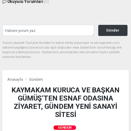
Okuyucu Yorumları
(0)
Gönder
Yorum yazarak Topluluk Kuralları’nı kabul etmiş bulunuyor ve akcagazete.com
sitesine yaptığınız yorumunuzla ilgili doğrudan veya dolaylı tüm sorumluluğu tek
başınıza üstleniyorsunuz. Yazılan tüm yorumlardan site yönetimi hiçbir şekilde
sorumlu tutulamaz.
Anasayfa
Gündem
KAYMAKAM KURUCA VE BAŞKAN
GÜMÜŞ’TEN ESNAF ODASINA
ZİYARET, GÜNDEM YENİ SANAYİ
SİTESİ
GÜNDEM