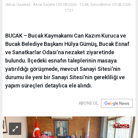
(Akca Gazete) - Akca Gazete | 05.08.2026 - 15:48, Güncelleme: 05.08.2026 -
17:21
BUCAK – Bucak Kaymakamı Can Kazım Kuruca ve
Bucak Belediye Başkanı Hülya Gümüş, Bucak Esnaf
ve Sanatkarlar Odası’na nezaket ziyaretinde
bulundu. İlçedeki esnafın taleplerinin masaya
yatırıldığı görüşmede, mevcut Sanayi Sitesi’nin
durumu ile yeni bir Sanayi Sitesi’nin gerekliliği ve
yapım süreçleri detaylıca ele alındı.
ABONE OL