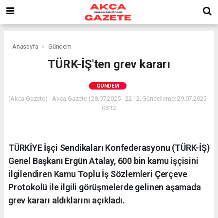
Anasayfa
Gündem
TÜRK-İŞ'ten grev kararı
GÜNDEM
(Akca Gazete) - Akca Gazete | 28.07.2025 - 22:12, Güncelleme: 29.07.2025 -
08:12
TÜRKİYE İşçi Sendikaları Konfederasyonu (TÜRK-İŞ)
Genel Başkanı Ergün Atalay, 600 bin kamu işçisini
ilgilendiren Kamu Toplu İş Sözlemleri Çerçeve
Protokolü ile ilgili görüşmelerde gelinen aşamada
grev kararı aldıklarını açıkladı.