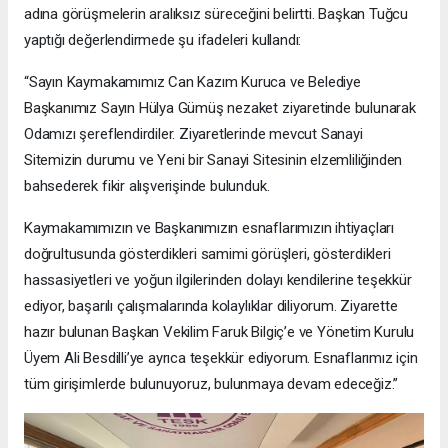
adına görüşmelerin aralıksız süreceğini belirtti. Başkan Tuğcu
yaptığı değerlendirmede şu ifadeleri kullandı:
“Sayın Kaymakamımız Can Kazım Kuruca ve Belediye
Başkanımız Sayın Hülya Gümüş nezaket ziyaretinde bulunarak
Odamızı şereflendirdiler. Ziyaretlerinde mevcut Sanayi
Sitemizin durumu ve Yeni bir Sanayi Sitesinin elzemliliğinden
bahsederek fikir alışverişinde bulunduk.
Kaymakamımızın ve Başkanımızın esnaflarımızın ihtiyaçları
doğrultusunda gösterdikleri samimi görüşleri, gösterdikleri
hassasiyetleri ve yoğun ilgilerinden dolayı kendilerine teşekkür
ediyor, başarılı çalışmalarında kolaylıklar diliyorum. Ziyarette
hazır bulunan Başkan Vekilim Faruk Bilgiç’e ve Yönetim Kurulu
Üyem Ali Besdilli’ye ayrıca teşekkür ediyorum. Esnaflarımız için
tüm girişimlerde bulunuyoruz, bulunmaya devam edeceğiz.”