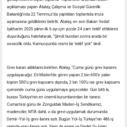
açıklaması yapan Atalay, Çalışma ve Sosyal Güvenlik
Bakanlığı’nda 22 Temmuz’da yaptıkları toplantıda imza
aşamasına geldiklerini belirtti. Atalay, en son Bakan Vedat
Işıkhan'ın 2025 yılının ilk 6 ayı için yüzde 24 zam teklif ettiklerini
duyurduğunu hatırlatarak, "Şimdi bundan sonra arada bir
sessizlik oldu. Kamuoyunda resmi bir teklif yok" dedi.
Grev kararı aldıklarını belirten Atalay, "Cuma günü grev kararını
uygulayacağız. Eti Maden’de görev yapan 2 bin 600’e yakın
kişinin 500’ü grev kapsamı dışında, 2 bin 100’ü ise grev kapsamı
içerisinde cuma günü uygulamaya geçecekler. Gün bitti ki,
burası Türkiye'nin en önemli kurumlarından bir tanesi.
Cumartesi günü de Zonguldak Maden-İş Sendikamız,
madenciler, MTA dahil, o da grevi uygulamak durumunda.
Demir-Yol-İş grev ilanını astı. Bugün Yol-İş Türkiye'nin 486 iş
yerinde grev ilanını astı. Yarın da enerji ve Devlet Su İşleri