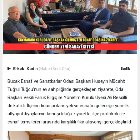
Erkek
|
Kadın
(Haberi Sesli Oku)
Bucak Esnaf ve Sanatkarlar Odası Başkanı Hüseyin Mücahit
Tuğrul Tuğcu’nun ev sahipliğinde gerçekleşen ziyarete, Oda
Başkan Vekili Faruk Bilgiç ile Yönetim Kurulu Üyesi Ali Besdilli
de katıldı. İlçenin ticari potansiyeli ve esnafın geleceğe yönelik
altyapı ihtiyaçlarının konuşulduğu ziyarette, ilçe protokolü ile
esnaf temsilcileri arasında karşılıklı fikir alışverişi gerçekleştirildi.