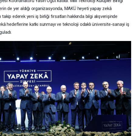
esi Koordinatörü Yasin Öğüt katıldı. Milli Teknoloji Kulüpler Birliği
lerin de yer aldığı organizasyonda, MAKÜ heyeti yapay zekâ
kip ederek yeni iş birliği fırsatları hakkında bilgi alışverişinde
ekâ hedeflerine katkı sunmayı ve teknoloji odaklı üniversite-sanayi iş
guladı.