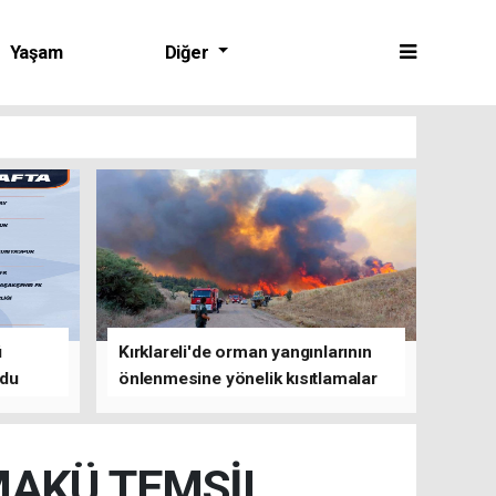
Yaşam
Diğer
ü
Kırklareli'de orman yangınlarının
ldu
önlenmesine yönelik kısıtlamalar
getirildi
MAKÜ TEMSİL