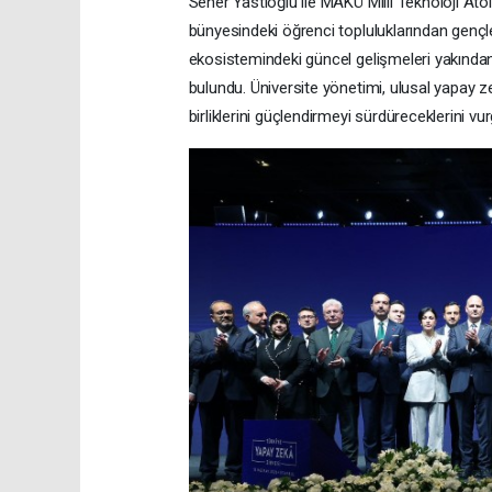
Seher Yastıoğlu ile MAKÜ Milli Teknoloji Atöly
bünyesindeki öğrenci topluluklarından genç
ekosistemindeki güncel gelişmeleri yakından ta
bulundu. Üniversite yönetimi, ulusal yapay z
birliklerini güçlendirmeyi sürdüreceklerini vur