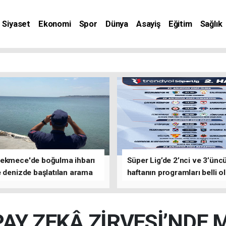
Siyaset
Ekonomi
Spor
Dünya
Asayiş
Eğitim
Sağlık
nat
ekmece'de boğulma ihbarı
Süper Lig’de 2’nci ve 3’ünc
 denizde başlatılan arama
haftanın programları belli o
asına devam edildi
PAY ZEKÂ ZİRVESİ’NDE 