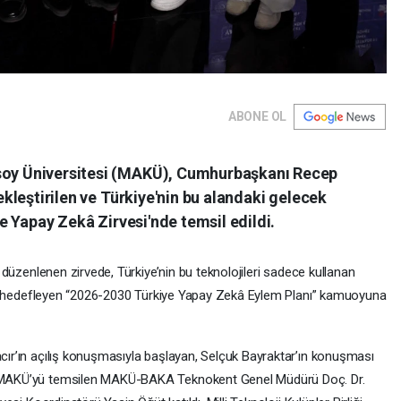
ABONE OL
oy Üniversitesi (MAKÜ), Cumhurbaşkanı Recep
ekleştirilen ve Türkiye'nin bu alandaki gelecek
e Yapay Zekâ Zirvesi'nde temsil edildi.
 düzenlenen zirvede, Türkiye’nin bu teknolojileri sadece kullanan
sını hedefleyen “2026-2030 Türkiye Yapay Zekâ Eylem Planı” kamuoyuna
ır’ın açılış konuşmasıyla başlayan, Selçuk Bayraktar’ın konuşması
 MAKÜ’yü temsilen MAKÜ-BAKA Teknokent Genel Müdürü Doç. Dr.