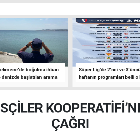
ekmece'de boğulma ihbarı
Süper Lig’de 2’nci ve 3’ünc
 denizde başlatılan arama
haftanın programları belli o
asına devam edildi
SÇİLER KOOPERATİFİ’N
ÇAĞRI