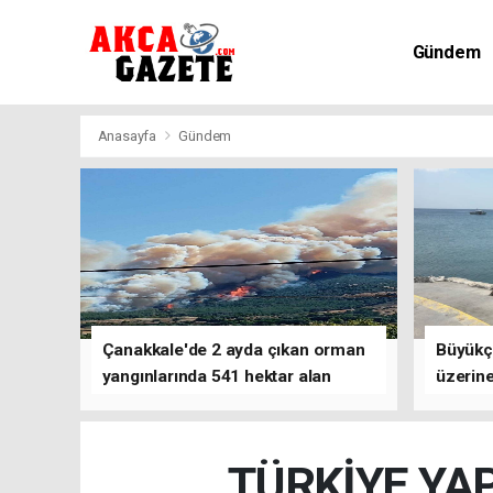
Gündem
Kültür-Sa
Anasayfa
Gündem
Çanakkale'de 2 ayda çıkan orman
Büyükç
yangınlarında 541 hektar alan
üzerine
zarar gördü
çalışm
TÜRKİYE YA