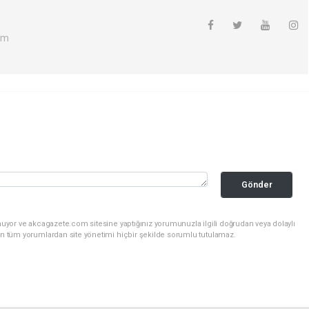
om
Gönder
nuyor ve akcagazete.com sitesine yaptığınız yorumunuzla ilgili doğrudan veya dolaylı
an tüm yorumlardan site yönetimi hiçbir şekilde sorumlu tutulamaz.