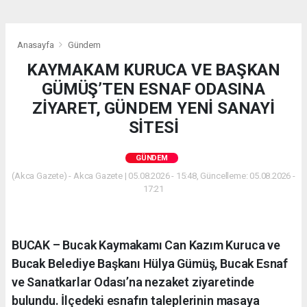
Anasayfa
Gündem
KAYMAKAM KURUCA VE BAŞKAN
GÜMÜŞ’TEN ESNAF ODASINA
ZİYARET, GÜNDEM YENİ SANAYİ
SİTESİ
GÜNDEM
(Akca Gazete) - Akca Gazete | 05.08.2026 - 15:48, Güncelleme: 05.08.2026 -
17:21
BUCAK – Bucak Kaymakamı Can Kazım Kuruca ve
Bucak Belediye Başkanı Hülya Gümüş, Bucak Esnaf
ve Sanatkarlar Odası’na nezaket ziyaretinde
bulundu. İlçedeki esnafın taleplerinin masaya