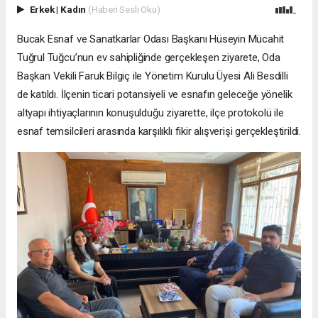
Erkek
|
Kadın
(Haberi Sesli Oku)
Bucak Esnaf ve Sanatkarlar Odası Başkanı Hüseyin Mücahit
Tuğrul Tuğcu’nun ev sahipliğinde gerçekleşen ziyarete, Oda
Başkan Vekili Faruk Bilgiç ile Yönetim Kurulu Üyesi Ali Besdilli
de katıldı. İlçenin ticari potansiyeli ve esnafın geleceğe yönelik
altyapı ihtiyaçlarının konuşulduğu ziyarette, ilçe protokolü ile
esnaf temsilcileri arasında karşılıklı fikir alışverişi gerçekleştirildi.