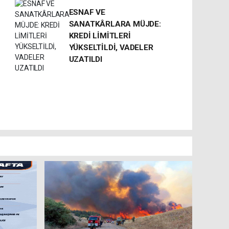
ESNAF VE
SANATKÂRLARA MÜJDE:
KREDİ LİMİTLERİ
YÜKSELTİLDİ, VADELER
UZATILDI