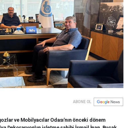
ABONE OL
ozlar ve Mobilyacılar Odası'nın önceki dönem
ya Dekorasyon'un işletme sahibi İsmail İnan, Bucak