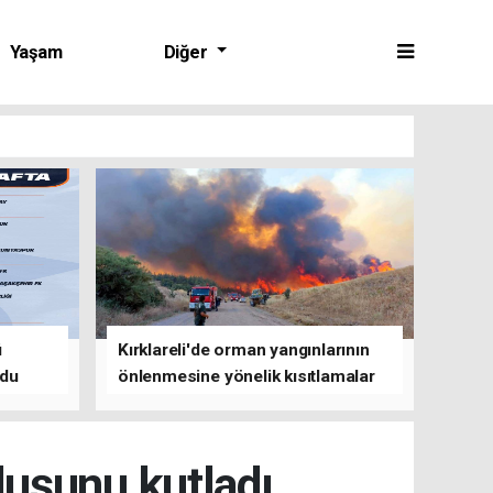
Yaşam
Diğer
ü
Kırklareli'de orman yangınlarının
ldu
önlenmesine yönelik kısıtlamalar
getirildi
luşunu kutladı