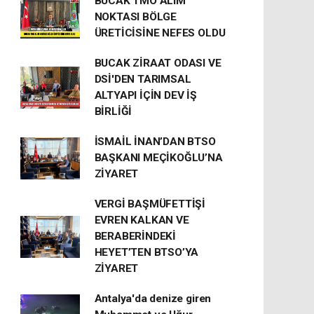
BUCAK TMO ALIM
NOKTASI BÖLGE
ÜRETİCİSİNE NEFES OLDU
BUCAK ZİRAAT ODASI VE
DSİ'DEN TARIMSAL
ALTYAPI İÇİN DEV İŞ
BİRLİĞİ
İSMAİL İNAN’DAN BTSO
BAŞKANI MEÇİKOĞLU’NA
ZİYARET
VERGİ BAŞMÜFETTİŞİ
EVREN KALKAN VE
BERABERİNDEKİ
HEYET’TEN BTSO’YA
ZİYARET
Antalya'da denize giren