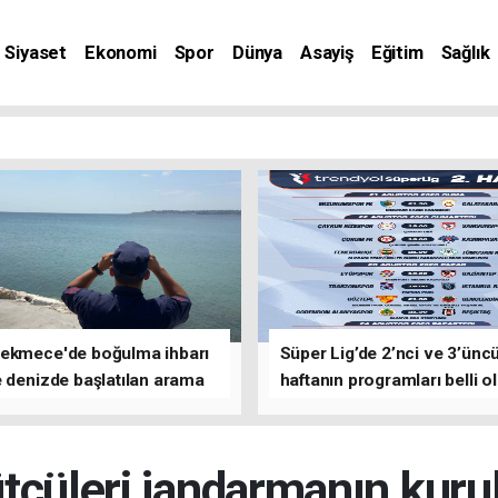
Siyaset
Ekonomi
Spor
Dünya
Asayiş
Eğitim
Sağlık
nat
ekmece'de boğulma ihbarı
Süper Lig’de 2’nci ve 3’ünc
 denizde başlatılan arama
haftanın programları belli o
asına devam edildi
çüleri jandarmanın kuru