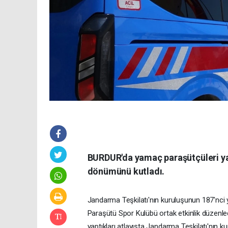
BURDUR'da yamaç paraşütçüleri yapt
dönümünü kutladı.
Jandarma Teşkilatı'nın kuruluşunun 187'nci y
Paraşütü Spor Kulübü ortak etkinlik düzen
yaptıkları atlayışta Jandarma Teşkilatı'nın k