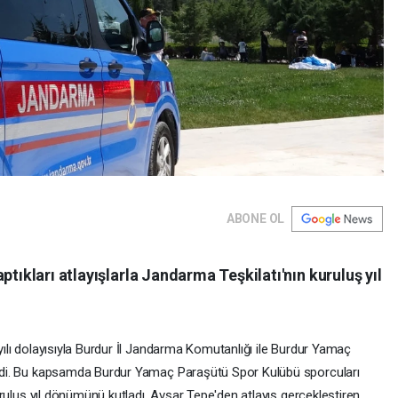
ABONE OL
ıkları atlayışlarla Jandarma Teşkilatı'nın kuruluş yıl
ılı dolayısıyla Burdur İl Jandarma Komutanlığı ile Burdur Yamaç
ledi. Bu kapsamda Burdur Yamaç Paraşütü Spor Kulübü sporcuları
uruluş yıl dönümünü kutladı. Avşar Tepe'den atlayış gerçekleştiren