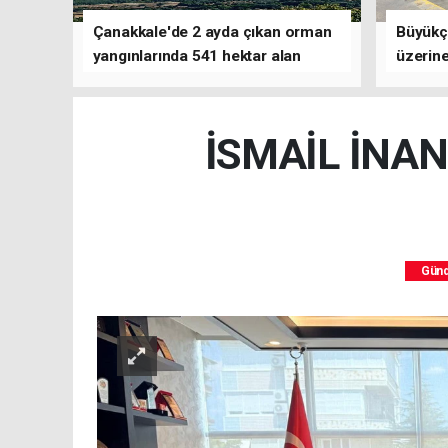
Çanakkale'de 2 ayda çıkan orman
Büyükç
yangınlarında 541 hektar alan
üzerine
zarar gördü
çalışm
İSMAİL İNA
Gün