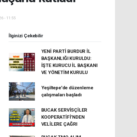
6 - 11:55
İlginizi Çekebilir
YENİ PARTİ BURDUR İL
BAŞKANLIĞI KURULDU:
İŞTE KURUCU İL BAŞKANI
VE YÖNETİM KURULU
Yeşiltepe'de düzenleme
çalışmaları başladı
BUCAK SERVİSÇİLER
KOOPERATİFİ’NDEN
VELİLERE ÇAĞRI