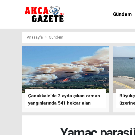
Gündem
Kültür-Sa
Anasayfa
Gündem
Çanakkale'de 2 ayda çıkan orman
Büyükç
yangınlarında 541 hektar alan
üzerine
zarar gördü
çalışm
Yamaç paraşüt