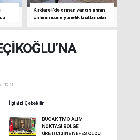
ü
Kırklareli'de orman yangınlarının
ldu
önlenmesine yönelik kısıtlamalar
getirildi
EÇİKOĞLU’NA
 - 13:41
İlginizi Çekebilir
BUCAK TMO ALIM
NOKTASI BÖLGE
ÜRETİCİSİNE NEFES OLDU