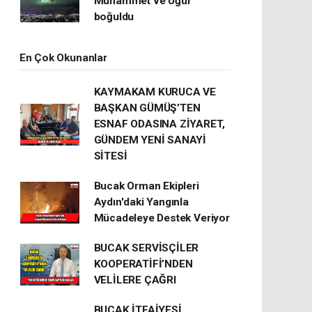
Muhammet ve Uğur
boğuldu
En Çok Okunanlar
KAYMAKAM KURUCA VE
BAŞKAN GÜMÜŞ’TEN
ESNAF ODASINA ZİYARET,
GÜNDEM YENİ SANAYİ
SİTESİ
Bucak Orman Ekipleri
Aydın'daki Yangınla
Mücadeleye Destek Veriyor
BUCAK SERVİSÇİLER
KOOPERATİFİ’NDEN
VELİLERE ÇAĞRI
BUCAK İTFAİYESİ