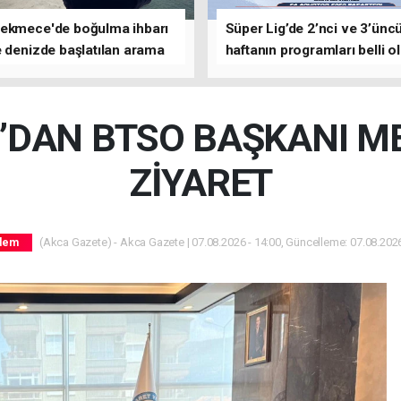
ekmece'de boğulma ihbarı
Süper Lig’de 2’nci ve 3’ünc
 denizde başlatılan arama
haftanın programları belli o
asına devam edildi
N’DAN BTSO BAŞKANI M
ZİYARET
(Akca Gazete) - Akca Gazete | 07.08.2026 - 14:00, Güncelleme: 07.08.2026
dem