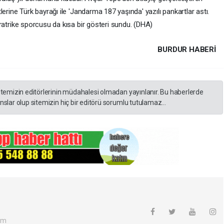
lerine Türk bayrağı ile 'Jandarma 187 yaşında' yazılı pankartlar astı.
aratrike sporcusu da kısa bir gösteri sundu. (DHA)
BURDUR HABERİ
itemizin editörlerinin müdahalesi olmadan yayınlanır. Bu haberlerde
slar olup sitemizin hiç bir editörü sorumlu tutulamaz...
om