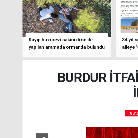
Kayıp huzurevi sakini dron ile
34 yıl 
yapılan aramada ormanda bulundu
aileye 
BURDUR İTFA
Gün