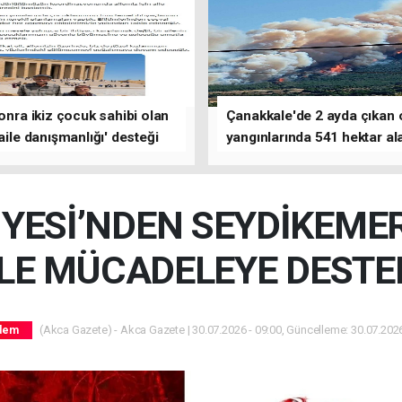
sonra ikiz çocuk sahibi olan
Çanakkale'de 2 ayda çıkan
'aile danışmanlığı' desteği
yangınlarında 541 hektar al
zarar gördü
İYESİ’NDEN SEYDİKEMER
İLE MÜCADELEYE DESTE
(Akca Gazete) - Akca Gazete | 30.07.2026 - 09:00, Güncelleme: 30.07.2026
dem