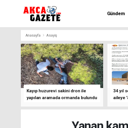
Gündem
Kültür-Sa
Anasayfa
Asayiş
Kayıp huzurevi sakini dron ile
34 yıl 
yapılan aramada ormanda bulundu
aileye 
Yanan kamy