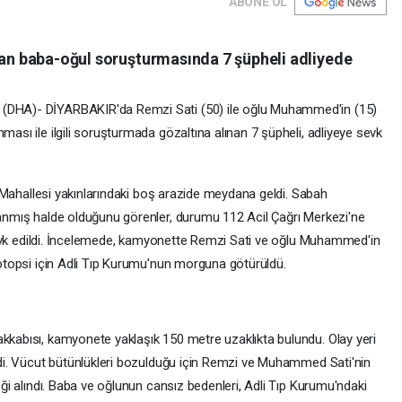
ABONE OL
an baba-oğul soruşturmasında 7 şüpheli adliyede
DHA)- DİYARBAKIR'da Remzi Sati (50) ile oğlu Muhammed'in (15)
sı ile ilgili soruşturmada gözaltına alınan 7 şüpheli, adliyeye sevk
ı Mahallesi yakınlarındaki boş arazide meydana geldi. Sabah
anmış halde olduğunu görenler, durumu 112 Acil Çağrı Merkezi'ne
 sevk edildi. İncelemede, kamyonette Remzi Sati ve oğlu Muhammed'in
otopsi için Adli Tıp Kurumu'nun morguna götürüldü.
kabısı, kamyonete yaklaşık 150 metre uzaklıkta bulundu. Olay yeri
ldi. Vücut bütünlükleri bozulduğu için Remzi ve Muhammed Sati'nin
ği alındı. Baba ve oğlunun cansız bedenleri, Adli Tıp Kurumu'ndaki