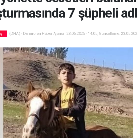
turmasında 7 şüpheli ad
(DHA) - Demirören Haber Ajansı | 23.05.2025 - 14:05, Güncelleme: 23.05.2025
iş