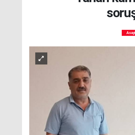
soruş
Asay