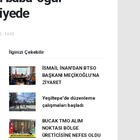
liyede
 - 14:05
İlginizi Çekebilir
İSMAİL İNAN’DAN BTSO
BAŞKANI MEÇİKOĞLU’NA
ZİYARET
Yeşiltepe'de düzenleme
çalışmaları başladı
BUCAK TMO ALIM
NOKTASI BÖLGE
ÜRETİCİSİNE NEFES OLDU