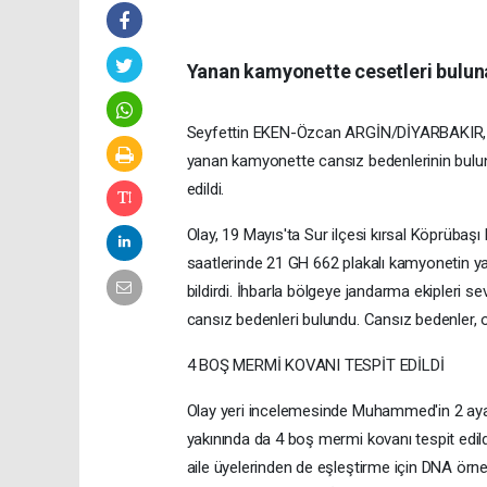
Yanan kamyonette cesetleri bulun
Seyfettin EKEN-Özcan ARGİN/DİYARBAKIR, (
yanan kamyonette cansız bedenlerinin bulunma
edildi.
Olay, 19 Mayıs'ta Sur ilçesi kırsal Köprübaş
saatlerinde 21 GH 662 plakalı kamyonetin y
bildirdi. İhbarla bölgeye jandarma ekipleri
cansız bedenleri bulundu. Cansız bedenler, 
4 BOŞ MERMİ KOVANI TESPİT EDİLDİ
Olay yeri incelemesinde Muhammed'in 2 ayak
yakınında da 4 boş mermi kovanı tespit edi
aile üyelerinden de eşleştirme için DNA örne