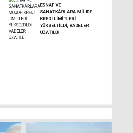
ESNAF VE
SANATKÂRLARA MÜJDE:
KREDİ LİMİTLERİ
YÜKSELTİLDİ, VADELER
UZATILDI