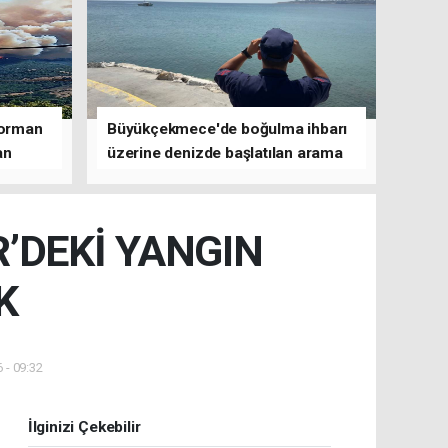
 orman
Büyükçekmece'de boğulma ihbarı
an
üzerine denizde başlatılan arama
çalışmasına devam edildi
’DEKİ YANGIN
K
 - 09:32
İlginizi Çekebilir