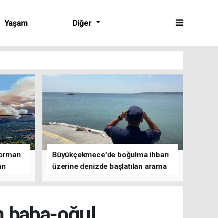
Yaşam
Diğer
 orman
Büyükçekmece'de boğulma ihbarı
an
üzerine denizde başlatılan arama
çalışmasına devam edildi
n baba-oğul