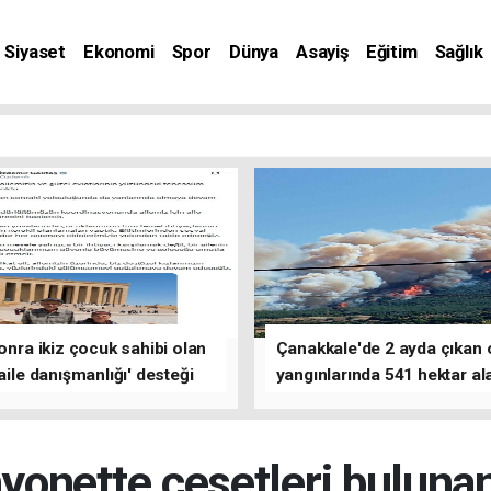
Siyaset
Ekonomi
Spor
Dünya
Asayiş
Eğitim
Sağlık
nat
sonra ikiz çocuk sahibi olan
Çanakkale'de 2 ayda çıkan
'aile danışmanlığı' desteği
yangınlarında 541 hektar al
zarar gördü
onette cesetleri buluna