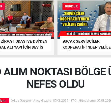
UR
BURDUR
ZİRAAT ODASI VE DSİ'DEN
BUCAK SERVİSÇİLER
AL ALTYAPI İÇİN DEV İŞ
KOOPERATİFİ’NDEN VELİL
İ
ÇAĞRI
ALIM NOKTASI BÖLGE 
NEFES OLDU
(Akca Gazete) - Akca Gazete | 05.08.2026 - 17:01, Güncelleme: 05.08.2026
dem