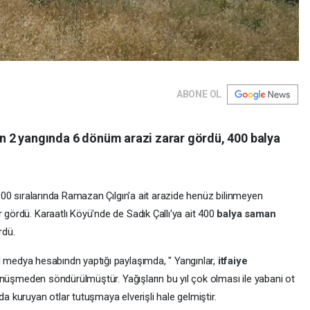
ABONE OL
n 2 yangında 6 dönüm arazi zarar gördü, 400 balya
8.00 sıralarında Ramazan Çılgın'a ait arazide henüz bilinmeyen
gördü. Karaatlı Köyü'nde de Sadık Çallı'ya ait 400
balya
saman
rdü.
 medya hesabındn yaptığı paylaşımda, " Yangınlar,
itfaiye
dönüşmeden söndürülmüştür. Yağışların bu yıl çok olması ile yabani ot
 kuruyan otlar tutuşmaya elverişli hale gelmiştir.