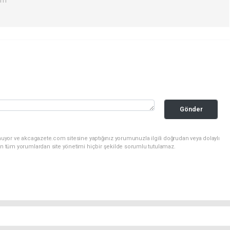
Gönder
nuyor ve akcagazete.com sitesine yaptığınız yorumunuzla ilgili doğrudan veya dolaylı
an tüm yorumlardan site yönetimi hiçbir şekilde sorumlu tutulamaz.