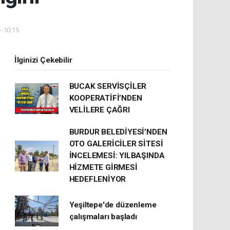
- 10:15
İlginizi Çekebilir
BUCAK SERVİSÇİLER
KOOPERATİFİ’NDEN
VELİLERE ÇAĞRI
BURDUR BELEDİYESİ’NDEN
OTO GALERİCİLER SİTESİ
İNCELEMESİ: YILBAŞINDA
HİZMETE GİRMESİ
HEDEFLENİYOR
Yeşiltepe'de düzenleme
çalışmaları başladı