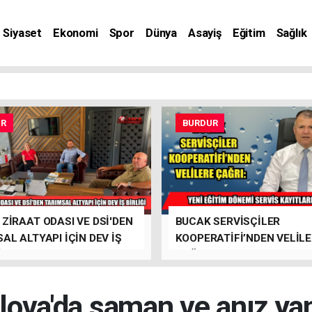
Siyaset
Ekonomi
Spor
Dünya
Asayiş
Eğitim
Sağlık
nat
UR
BURDUR
ZİRAAT ODASI VE DSİ'DEN
BUCAK SERVİSÇİLER
AL ALTYAPI İÇİN DEV İŞ
KOOPERATİFİ’NDEN VELİL
İ
ÇAĞRI
lova'da saman ve anız ya