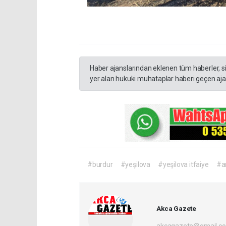
Haber ajanslarından eklenen tüm haberler, s
yer alan hukuki muhataplar haberi geçen ajan
#burdur
#yeşilova
#yeşilova itfaiye
#a
Akca Gazete
akcagazete@gmail.c