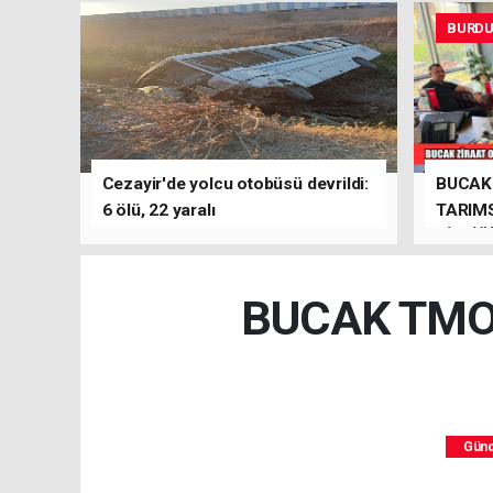
BURD
Cezayir'de yolcu otobüsü devrildi:
BUCAK 
6 ölü, 22 yaralı
TARIMS
BİRLİĞ
BUCAK TMO 
Gün