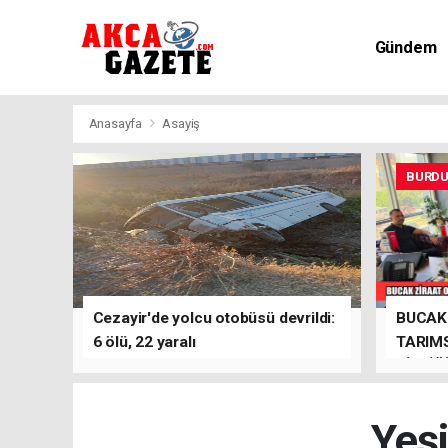
Gündem
Kültür-Sa
Anasayfa
Asayiş
BURD
Cezayir'de yolcu otobüsü devrildi:
BUCAK 
6 ölü, 22 yaralı
TARIMS
BİRLİĞ
Yeşi