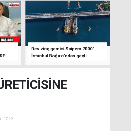
Dev vinç gemisi Saipem 7000'
ERE
İstanbul Boğazı'ndan geçti
ÜRETİCİSİNE
 - 17:19