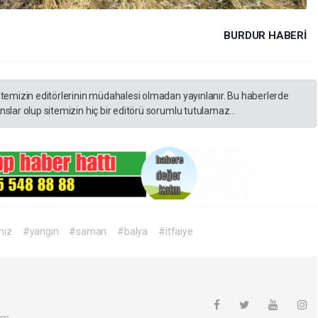
BURDUR HABERİ
itemizin editörlerinin müdahalesi olmadan yayınlanır. Bu haberlerde
slar olup sitemizin hiç bir editörü sorumlu tutulamaz...
nız
#yangın
#saman
#balya
#itfaiye
om