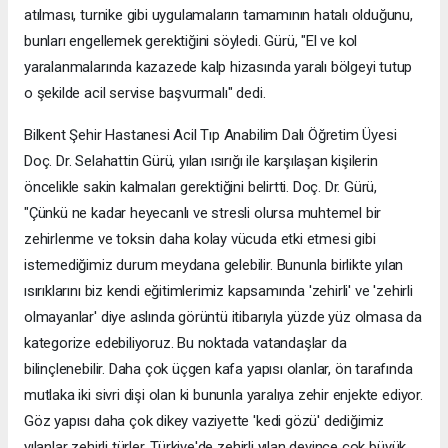
atılması, turnike gibi uygulamaların tamamının hatalı olduğunu,
bunları engellemek gerektiğini söyledi. Gürü, "El ve kol
yaralanmalarında kazazede kalp hizasında yaralı bölgeyi tutup
o şekilde acil servise başvurmalı" dedi.
Bilkent Şehir Hastanesi Acil Tıp Anabilim Dalı Öğretim Üyesi
Doç. Dr. Selahattin Gürü, yılan ısırığı ile karşılaşan kişilerin
öncelikle sakin kalmaları gerektiğini belirtti. Doç. Dr. Gürü,
"Çünkü ne kadar heyecanlı ve stresli olursa muhtemel bir
zehirlenme ve toksin daha kolay vücuda etki etmesi gibi
istemediğimiz durum meydana gelebilir. Bununla birlikte yılan
ısırıklarını biz kendi eğitimlerimiz kapsamında 'zehirli' ve 'zehirli
olmayanlar' diye aslında görüntü itibarıyla yüzde yüz olmasa da
kategorize edebiliyoruz. Bu noktada vatandaşlar da
bilinçlenebilir. Daha çok üçgen kafa yapısı olanlar, ön tarafında
mutlaka iki sivri dişi olan ki bununla yaralıya zehir enjekte ediyor.
Göz yapısı daha çok dikey vaziyette 'kedi gözü' dediğimiz
yılanlar zehirli türler. Türkiye'de zehirli yılan deyince çok büyük