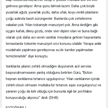
gelmesi gerekiyor. Ama şunu bilmek lazım. Daha çok böyle
yuvarlak ağızlı, yuvarlak yüzlü, daha ufak, koyu renkli yılanların
çoğu aslında basit sürüngenler. Bunlarda çok zehirlenme
vakaları yok. Yılan toksiniyle maruziyet yok. Ama dediğim gibi
üçgen kafalı, dikey gözlü, önde sivri dişleri olan ve buna bağlı
olarak çok daha acı veren ısırıklar meydana getiren hayvanlarla
temaslarda toksinle maruziyet söz konusu olabilir. Yaraya anlık
müdahale yapılması gerekiyorsa su ile turnike yapılmadan
temizlenebilir" diye konuştu.
Isırıklarda yılanın zehirli olmadığını düşünerek acil servise
başvurulmamasının yanlış olduğunu belirten Gürü, “Bütün
hayvan ısırıklarına tetanos uyguluyoruz. Yılan ısırıklarının içinde
zehirli olsun olmasın mutlaka bir tetanos aşısı sorguluyoruz ve
yaranın çoğu da kirli olduğu için bununla ilgili bir profilaksi
koruyuculuğu alıyoruz" dedi. (DHA)
FOTOĞRAFLI