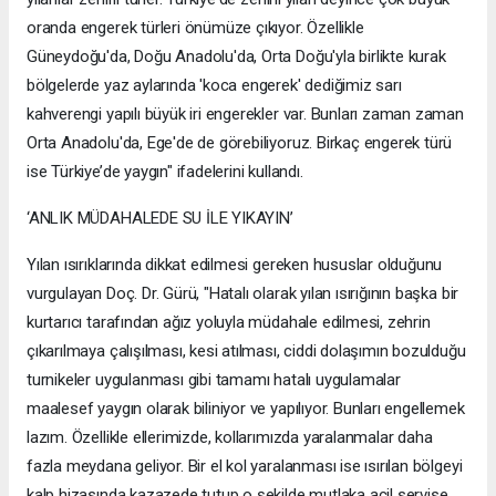
oranda engerek türleri önümüze çıkıyor. Özellikle
Güneydoğu'da, Doğu Anadolu'da, Orta Doğu'yla birlikte kurak
bölgelerde yaz aylarında 'koca engerek' dediğimiz sarı
kahverengi yapılı büyük iri engerekler var. Bunları zaman zaman
Orta Anadolu'da, Ege'de de görebiliyoruz. Birkaç engerek türü
ise Türkiye’de yaygın" ifadelerini kullandı.
‘ANLIK MÜDAHALEDE SU İLE YIKAYIN’
Yılan ısırıklarında dikkat edilmesi gereken hususlar olduğunu
vurgulayan Doç. Dr. Gürü, "Hatalı olarak yılan ısırığının başka bir
kurtarıcı tarafından ağız yoluyla müdahale edilmesi, zehrin
çıkarılmaya çalışılması, kesi atılması, ciddi dolaşımın bozulduğu
turnikeler uygulanması gibi tamamı hatalı uygulamalar
maalesef yaygın olarak biliniyor ve yapılıyor. Bunları engellemek
lazım. Özellikle ellerimizde, kollarımızda yaralanmalar daha
fazla meydana geliyor. Bir el kol yaralanması ise ısırılan bölgeyi
kalp hizasında kazazede tutup o şekilde mutlaka acil servise