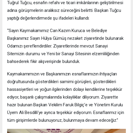
Tuğrul Tuğcu, esnafın refahı ve ticari imkânlarının geliştirilmesi
adına görüşmelerin aralıksız süreceğini belirtti. Başkan Tuğcu
yaptığı değerlendirmede şu ifadeleri kullandı:
“Sayın Kaymakamımız Can Kazım Kuruca ve Belediye
Başkanımız Sayın Hülya Gümüş nezaket ziyaretinde bulunarak
Odamızı şereflendirdiler. Ziyaretlerinde mevcut Sanayi
Sitemizin durumu ve Yeni bir Sanayi Sitesinin elzemliliğinden
bahsederek fikir alışverişinde bulunduk.
Kaymakamımızın ve Başkanımızın esnaflarımızın ihtiyaçları
doğrultusunda gösterdikleri samimi görüşleri, gösterdikleri
hassasiyetleri ve yoğun ilgilerinden dolayı kendilerine teşekkür
ediyor, başarılı çalışmalarında kolaylıklar diliyorum. Ziyarette
hazır bulunan Başkan Vekilim Faruk Bilgiç’e ve Yönetim Kurulu
Üyem Ali Besdilli’ye ayrıca teşekkür ediyorum. Esnaflarımız için
tüm girişimlerde bulunuyoruz, bulunmaya devam edeceğiz.”