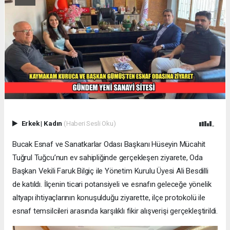
Erkek
|
Kadın
(Haberi Sesli Oku)
Bucak Esnaf ve Sanatkarlar Odası Başkanı Hüseyin Mücahit
Tuğrul Tuğcu’nun ev sahipliğinde gerçekleşen ziyarete, Oda
Başkan Vekili Faruk Bilgiç ile Yönetim Kurulu Üyesi Ali Besdilli
de katıldı. İlçenin ticari potansiyeli ve esnafın geleceğe yönelik
altyapı ihtiyaçlarının konuşulduğu ziyarette, ilçe protokolü ile
esnaf temsilcileri arasında karşılıklı fikir alışverişi gerçekleştirildi.