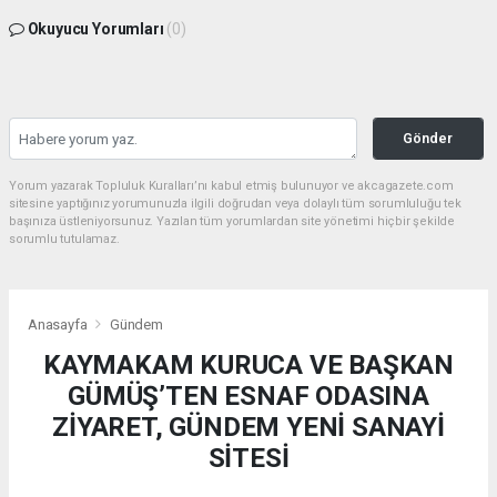
Okuyucu Yorumları
(0)
Gönder
Yorum yazarak Topluluk Kuralları’nı kabul etmiş bulunuyor ve akcagazete.com
sitesine yaptığınız yorumunuzla ilgili doğrudan veya dolaylı tüm sorumluluğu tek
başınıza üstleniyorsunuz. Yazılan tüm yorumlardan site yönetimi hiçbir şekilde
sorumlu tutulamaz.
Anasayfa
Gündem
KAYMAKAM KURUCA VE BAŞKAN
GÜMÜŞ’TEN ESNAF ODASINA
ZİYARET, GÜNDEM YENİ SANAYİ
SİTESİ