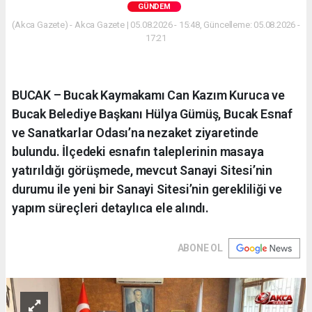
GÜNDEM
(Akca Gazete) - Akca Gazete | 05.08.2026 - 15:48, Güncelleme: 05.08.2026 -
17:21
BUCAK – Bucak Kaymakamı Can Kazım Kuruca ve
Bucak Belediye Başkanı Hülya Gümüş, Bucak Esnaf
ve Sanatkarlar Odası’na nezaket ziyaretinde
bulundu. İlçedeki esnafın taleplerinin masaya
yatırıldığı görüşmede, mevcut Sanayi Sitesi’nin
durumu ile yeni bir Sanayi Sitesi’nin gerekliliği ve
yapım süreçleri detaylıca ele alındı.
ABONE OL