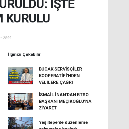
KURULDU: İŞTE
M KURULU
- 08:44
İlginizi Çekebilir
BUCAK SERVİSÇİLER
KOOPERATİFİ’NDEN
VELİLERE ÇAĞRI
İSMAİL İNAN’DAN BTSO
BAŞKANI MEÇİKOĞLU’NA
ZİYARET
Yeşiltepe'de düzenleme
çalışmaları başladı