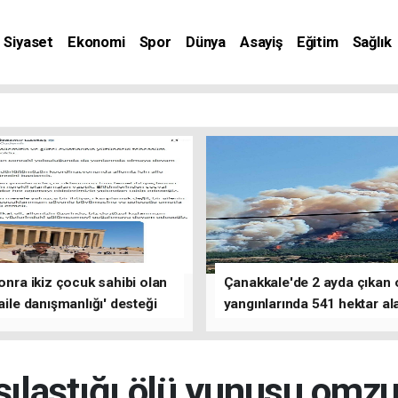
Siyaset
Ekonomi
Spor
Dünya
Asayiş
Eğitim
Sağlık
nat
sonra ikiz çocuk sahibi olan
Çanakkale'de 2 ayda çıkan
'aile danışmanlığı' desteği
yangınlarında 541 hektar al
zarar gördü
ılaştığı ölü yunusu omzun