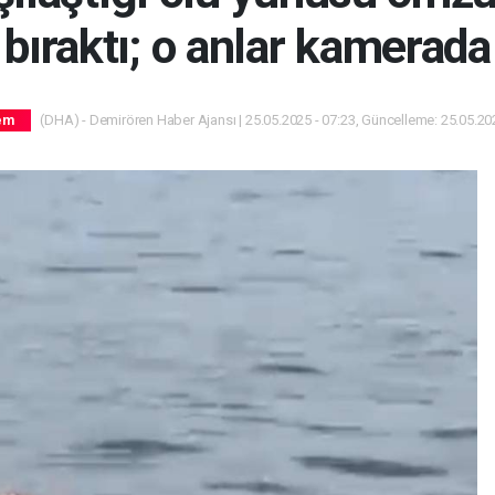
bıraktı; o anlar kamerada
(DHA) - Demirören Haber Ajansı | 25.05.2025 - 07:23, Güncelleme: 25.05.202
em