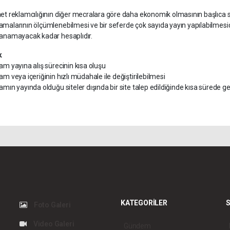
net reklamcılığının diğer mecralara göre daha ekonomik olmasının başlıca 
amalarının ölçümlenebilmesi ve bir seferde çok sayıda yayın yapılabilmesid
lanamayacak kadar hesaplıdır.
k
am yayına alış sürecinin kısa oluşu
am veya içeriğinin hızlı müdahale ile değiştirilebilmesi
amın yayında olduğu siteler dışında bir site talep edildiğinde kısa sürede g
KATEGORİLER
S
Foto Galeri
Video Galeri
Gündem