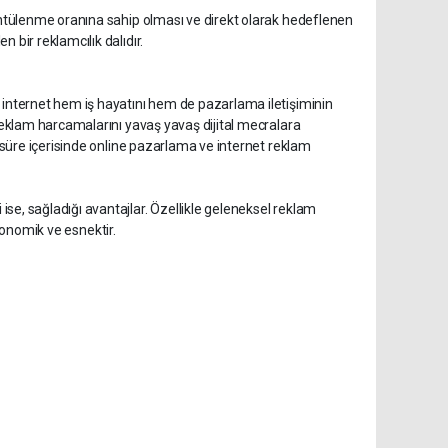
rüntülenme oranına sahip olması ve direkt olarak hedeflenen
 bir reklamcılık dalıdır.
 internet hem iş hayatını hem de pazarlama iletişiminin
 reklam harcamalarını yavaş yavaş dijital mecralara
r süre içerisinde online pazarlama ve internet reklam
se, sağladığı avantajlar. Özellikle geleneksel reklam
ekonomik ve esnektir.