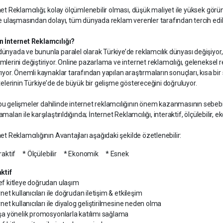
net Reklamcılığı; kolay ölçümlenebilir olması, düşük maliyet ile yüksek gö
e ulaşmasından dolayı, tüm dünyada reklam verenler tarafından tercih edilen
 İnternet Reklamcılığı?
ünyada ve bununla paralel olarak Türkiye’de reklamcılık dünyası değişiyor,
mlerini değiştiriyor. Online pazarlama ve internet reklamcılığı, geleneksel
rıyor. Önemli kaynaklar tarafından yapılan araştırmaların sonuçları, kısa bi
telerinin Türkiye’de de büyük bir gelişme göstereceğini doğruluyor.
u gelişmeler dahilinde internet reklamcılığının önem kazanmasının sebebi i
maları ile karşılaştırıldığında; İnternet Reklamcılığı, interaktif, ölçülebilir, 
et Reklamcılığının Avantajları aşağıdaki şekilde özetlenebilir:
eraktif * Ölçülebilir * Ekonomik * Esnek
ktif
ef kitleye doğrudan ulaşım
rnet kullanıcıları ile doğrudan iletişim & etkileşim
rnet kullanıcıları ile diyalog geliştirilmesine neden olma
ışa yönelik promosyonlarla katılımı sağlama