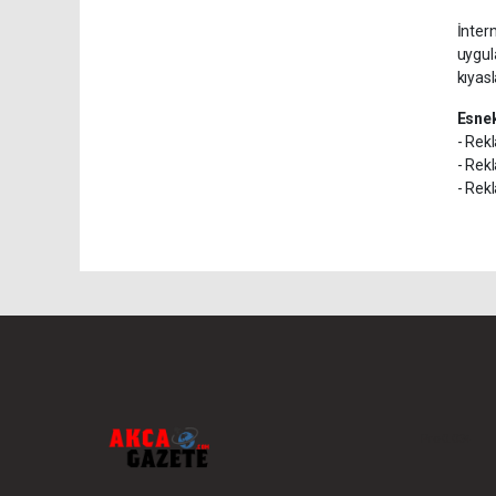
İnter
uygul
kıyas
Esne
- Rekl
- Rekl
- Rekl
Pro-0.034