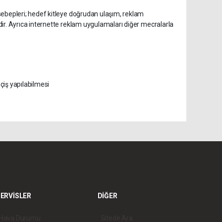
sebepleri; hedef kitleye doğrudan ulaşım, reklam
ir. Ayrıca internette reklam uygulamaları diğer mecralarla
eçiş yapılabilmesi
ERVİSLER
DİĞER
Hava Durumu
Sitede Ara