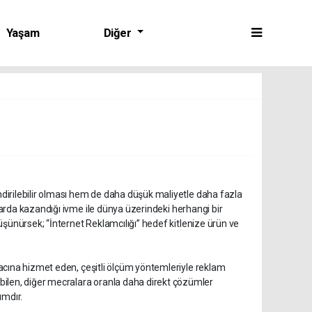
Yaşam
Diğer
endirilebilir olması hem de daha düşük maliyetle daha fazla
llarda kazandığı ivme ile dünya üzerindeki herhangi bir
düşünürsek; “İnternet Reklamcılığı” hedef kitlenize ürün ve
amacına hizmet eden, çeşitli ölçüm yöntemleriyle reklam
bilen, diğer mecralara oranla daha direkt çözümler
ımdır.