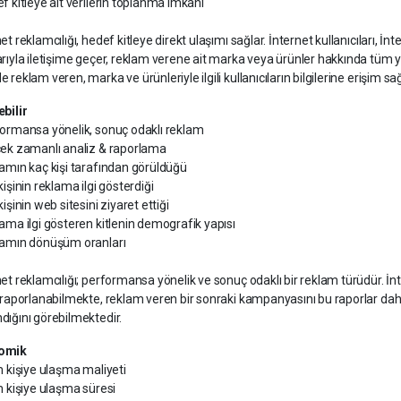
f kitleye ait verilerin toplanma imkanı
et reklamcılığı, hedef kitleye direkt ulaşımı sağlar. İnternet kullanıcıları, İ
arıyla iletişime geçer, reklam verene ait marka veya ürünler hakkında tüm ye
 reklam veren, marka ve ürünleriyle ilgili kullanıcıların bilgilerine erişim s
ebilir
formansa yönelik, sonuç odaklı reklam
çek zamanlı analiz & raporlama
lamın kaç kişi tarafından görüldüğü
kişinin reklama ilgi gösterdiği
kişinin web sitesini ziyaret ettiği
lama ilgi gösteren kitlenin demografik yapısı
lamın dönüşüm oranları
net reklamcılığı; performansa yönelik ve sonuç odaklı bir reklam türüdür. İn
p raporlanabilmekte, reklam veren bir sonraki kampanyasını bu raporlar dah
dığını görebilmektedir.
omik
m kişiye ulaşma maliyeti
m kişiye ulaşma süresi