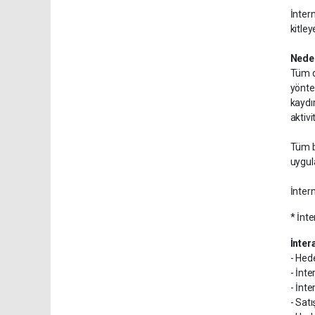
İnter
kitley
Neden
Tüm d
yönte
kaydı
aktivi
Tüm b
uygula
İntern
* İnt
İntera
- Hed
- İnte
- İnte
- Sat