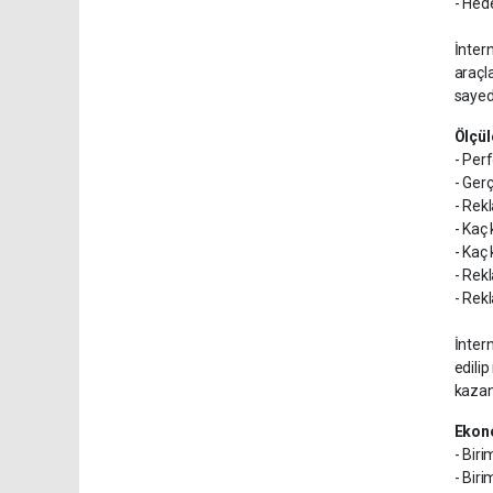
- Hede
İntern
araçl
sayede
Ölçül
- Per
- Ger
- Rek
- Kaç 
- Kaç 
- Rek
- Rek
İnter
edili
kazan
Ekon
- Biri
- Biri