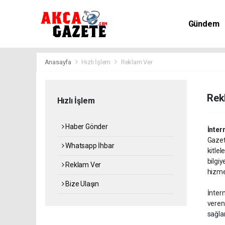
Gündem
Kültür-Sa
Anasayfa
Hızlı İşlem
Reklam Ver
Rek
Hızlı İşlem
Haber Gönder
İnter
Gazet
Whatsapp İhbar
kitlel
bilgiy
Reklam Ver
hizmet
Bize Ulaşın
İnter
veren
sağla