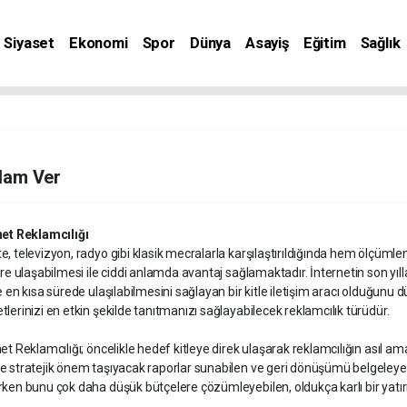
Siyaset
Ekonomi
Spor
Dünya
Asayiş
Eğitim
Sağlık
nat
lam Ver
net Reklamcılığı
e, televizyon, radyo gibi klasik mecralarla karşılaştırıldığında hem ölçüml
ere ulaşabilmesi ile ciddi anlamda avantaj sağlamaktadır. İnternetin son yı
e en kısa sürede ulaşılabilmesini sağlayan bir kitle iletişim aracı olduğunu 
lerinizi en etkin şekilde tanıtmanızı sağlayabilecek reklamcılık türüdür.
net Reklamcılığı; öncelikle hedef kitleye direk ulaşarak reklamcılığın asıl 
e stratejik önem taşıyacak raporlar sunabilen ve geri dönüşümü belgeleye
rken bunu çok daha düşük bütçelere çözümleyebilen, oldukça karlı bir yatır