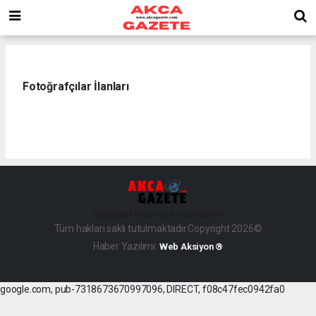
Fotoğrafçılar İlanları
haber paketi
haber scripti
haber yazılımı
Tüm hakları saklı tutulmaktadır.Copyright 2026©
Haber Yazılımı:
Web Aksiyon ®
google.com, pub-7318673670997096, DIRECT, f08c47fec0942fa0