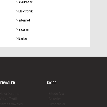
Avukatlar
Elektronik
İnternet
Yazılım
Barlar
ERVİSLER
DİĞER
Hava Durumu
Sitede Ara
Yol ve Trafik
Anketler
Namaz Vakitleri
Biyografiler