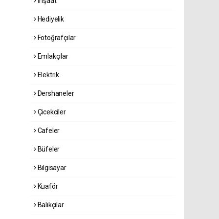
İnşaat
Hediyelik
Fotoğrafçılar
Emlakçılar
Elektrik
Dershaneler
Çicekciler
Cafeler
Büfeler
Bilgisayar
Kuaför
Balıkçılar