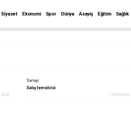
Siyaset
Ekonomi
Spor
Dünya
Asayiş
Eğitim
Sağlık
nat
Sanayi
Satış temsilcisi
9.2020
/ 03.09.2020