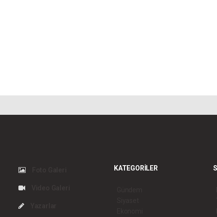
KATEGORİLER
S
Foto Galeri
Video Galeri
Gündem
Siyaset
Yazarlar
Ekonomi