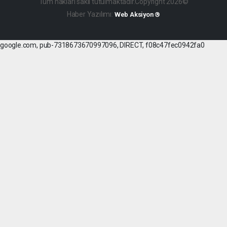
Tüm hakları saklı tutulmaktadır.Copyright 2026©
Haber Yazılımı:
Web Aksiyon ®
google.com, pub-7318673670997096, DIRECT, f08c47fec0942fa0