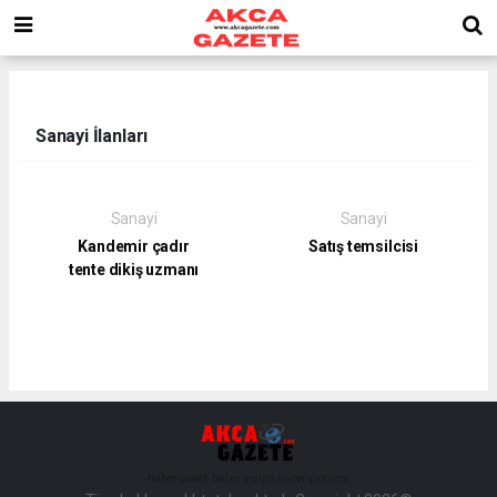
Sanayi İlanları
Sanayi
Sanayi
Kandemir çadır
Satış temsilcisi
tente dikiş uzmanı
haber paketi
haber scripti
haber yazılımı