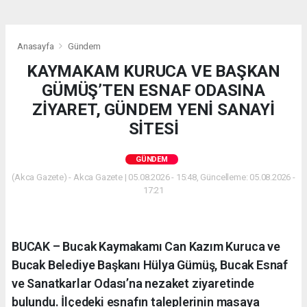
Anasayfa
Gündem
KAYMAKAM KURUCA VE BAŞKAN
GÜMÜŞ’TEN ESNAF ODASINA
ZİYARET, GÜNDEM YENİ SANAYİ
SİTESİ
GÜNDEM
(Akca Gazete) - Akca Gazete | 05.08.2026 - 15:48, Güncelleme: 05.08.2026 -
17:21
BUCAK – Bucak Kaymakamı Can Kazım Kuruca ve
Bucak Belediye Başkanı Hülya Gümüş, Bucak Esnaf
ve Sanatkarlar Odası’na nezaket ziyaretinde
bulundu. İlçedeki esnafın taleplerinin masaya