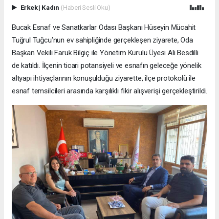
Erkek
|
Kadın
(Haberi Sesli Oku)
Bucak Esnaf ve Sanatkarlar Odası Başkanı Hüseyin Mücahit
Tuğrul Tuğcu’nun ev sahipliğinde gerçekleşen ziyarete, Oda
Başkan Vekili Faruk Bilgiç ile Yönetim Kurulu Üyesi Ali Besdilli
de katıldı. İlçenin ticari potansiyeli ve esnafın geleceğe yönelik
altyapı ihtiyaçlarının konuşulduğu ziyarette, ilçe protokolü ile
esnaf temsilcileri arasında karşılıklı fikir alışverişi gerçekleştirildi.