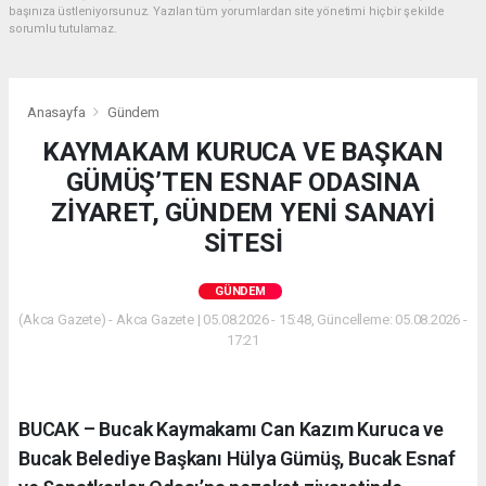
başınıza üstleniyorsunuz. Yazılan tüm yorumlardan site yönetimi hiçbir şekilde
sorumlu tutulamaz.
Anasayfa
Gündem
KAYMAKAM KURUCA VE BAŞKAN
GÜMÜŞ’TEN ESNAF ODASINA
ZİYARET, GÜNDEM YENİ SANAYİ
SİTESİ
GÜNDEM
(Akca Gazete) - Akca Gazete | 05.08.2026 - 15:48, Güncelleme: 05.08.2026 -
17:21
BUCAK – Bucak Kaymakamı Can Kazım Kuruca ve
Bucak Belediye Başkanı Hülya Gümüş, Bucak Esnaf