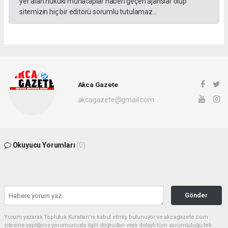
yer alan hukuki muhataplar haberi geçen ajanslar olup
sitemizin hiç bir editörü sorumlu tutulamaz...
Akca Gazete
akcagazete@gmail.com
Okuyucu Yorumları
(0)
Gönder
Yorum yazarak Topluluk Kuralları’nı kabul etmiş bulunuyor ve akcagazete.com
sitesine yaptığınız yorumunuzla ilgili doğrudan veya dolaylı tüm sorumluluğu tek