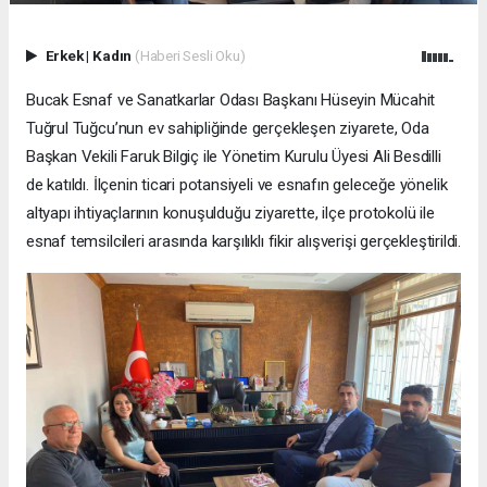
Erkek
|
Kadın
(Haberi Sesli Oku)
Bucak Esnaf ve Sanatkarlar Odası Başkanı Hüseyin Mücahit
Tuğrul Tuğcu’nun ev sahipliğinde gerçekleşen ziyarete, Oda
Başkan Vekili Faruk Bilgiç ile Yönetim Kurulu Üyesi Ali Besdilli
de katıldı. İlçenin ticari potansiyeli ve esnafın geleceğe yönelik
altyapı ihtiyaçlarının konuşulduğu ziyarette, ilçe protokolü ile
esnaf temsilcileri arasında karşılıklı fikir alışverişi gerçekleştirildi.