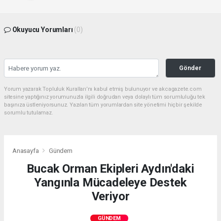
Okuyucu Yorumları
(0)
Gönder
Yorum yazarak Topluluk Kuralları’nı kabul etmiş bulunuyor ve akcagazete.com
sitesine yaptığınız yorumunuzla ilgili doğrudan veya dolaylı tüm sorumluluğu tek
başınıza üstleniyorsunuz. Yazılan tüm yorumlardan site yönetimi hiçbir şekilde
sorumlu tutulamaz.
Anasayfa
Gündem
Bucak Orman Ekipleri Aydın'daki
Yangınla Mücadeleye Destek
Veriyor
GÜNDEM