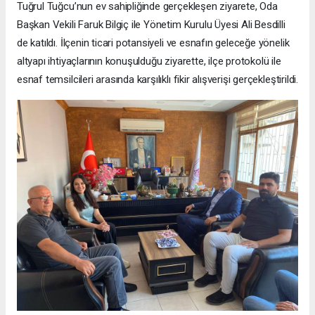
Tuğrul Tuğcu’nun ev sahipliğinde gerçekleşen ziyarete, Oda
Başkan Vekili Faruk Bilgiç ile Yönetim Kurulu Üyesi Ali Besdilli
de katıldı. İlçenin ticari potansiyeli ve esnafın geleceğe yönelik
altyapı ihtiyaçlarının konuşulduğu ziyarette, ilçe protokolü ile
esnaf temsilcileri arasında karşılıklı fikir alışverişi gerçekleştirildi.