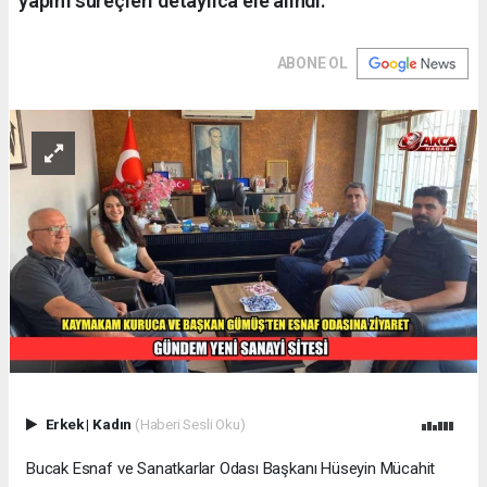
yapım süreçleri detaylıca ele alındı.
ABONE OL
Erkek
|
Kadın
(Haberi Sesli Oku)
Bucak Esnaf ve Sanatkarlar Odası Başkanı Hüseyin Mücahit