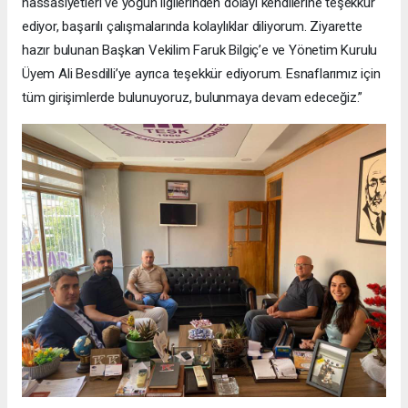
hassasiyetleri ve yoğun ilgilerinden dolayı kendilerine teşekkür
ediyor, başarılı çalışmalarında kolaylıklar diliyorum. Ziyarette
hazır bulunan Başkan Vekilim Faruk Bilgiç’e ve Yönetim Kurulu
Üyem Ali Besdilli’ye ayrıca teşekkür ediyorum. Esnaflarımız için
tüm girişimlerde bulunuyoruz, bulunmaya devam edeceğiz.”