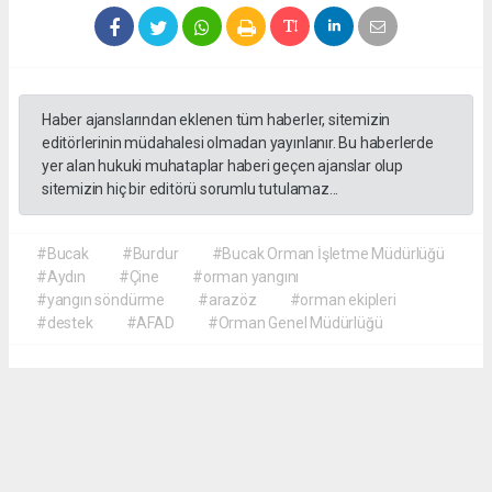
Haber ajanslarından eklenen tüm haberler, sitemizin
editörlerinin müdahalesi olmadan yayınlanır. Bu haberlerde
yer alan hukuki muhataplar haberi geçen ajanslar olup
sitemizin hiç bir editörü sorumlu tutulamaz...
#Bucak
#Burdur
#Bucak Orman İşletme Müdürlüğü
#Aydın
#Çine
#orman yangını
#yangın söndürme
#arazöz
#orman ekipleri
#destek
#AFAD
#Orman Genel Müdürlüğü
Akca Gazete
akcagazete@gmail.com