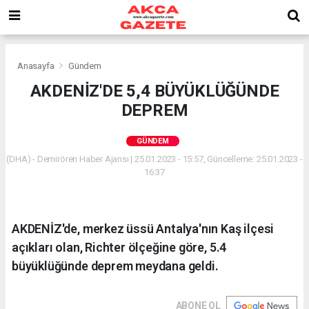
Anasayfa
Gündem
AKDENİZ'DE 5,4 BÜYÜKLÜĞÜNDE
DEPREM
GÜNDEM
(DHA) - Demirören Haber Ajansı | 25.01.2023 - 15:57, Güncelleme: 25.01.2023 -
16:37
AKDENİZ'de, merkez üssü Antalya'nın Kaş ilçesi
açıkları olan, Richter ölçeğine göre, 5.4
büyüklüğünde deprem meydana geldi.
ABONE OL