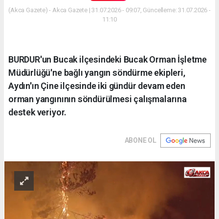
(Akca Gazete) - Akca Gazete | 31.07.2026 - 09:07, Güncelleme: 31.07.2026 -
11:10
BURDUR'un Bucak ilçesindeki Bucak Orman İşletme
Müdürlüğü'ne bağlı yangın söndürme ekipleri,
Aydın'ın Çine ilçesinde iki gündür devam eden
orman yangınının söndürülmesi çalışmalarına
destek veriyor.
ABONE OL