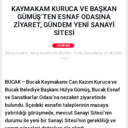
KAYMAKAM KURUCA VE BAŞKAN
GÜMÜŞ’TEN ESNAF ODASINA
ZİYARET, GÜNDEM YENİ SANAYİ
SİTESİ
GÜNDEM
(Akca Gazete) - Akca Gazete | 05.08.2026 - 15:48, Güncelleme: 05.08.2026 -
17:21
BUCAK – Bucak Kaymakamı Can Kazım Kuruca ve
Bucak Belediye Başkanı Hülya Gümüş, Bucak Esnaf
ve Sanatkarlar Odası’na nezaket ziyaretinde
bulundu. İlçedeki esnafın taleplerinin masaya
yatırıldığı görüşmede, mevcut Sanayi Sitesi’nin
durumu ile yeni bir Sanayi Sitesi’nin gerekliliği ve