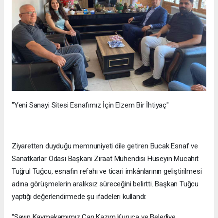
"Yeni Sanayi Sitesi Esnafımız İçin Elzem Bir İhtiyaç"
Ziyaretten duyduğu memnuniyeti dile getiren Bucak Esnaf ve
Sanatkarlar Odası Başkanı Ziraat Mühendisi Hüseyin Mücahit
Tuğrul Tuğcu, esnafın refahı ve ticari imkânlarının geliştirilmesi
adına görüşmelerin aralıksız süreceğini belirtti. Başkan Tuğcu
yaptığı değerlendirmede şu ifadeleri kullandı:
“Sayın Kaymakamımız Can Kazım Kuruca ve Belediye