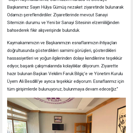
Başkanımız Sayın Hülya Gümüş nezaket ziyaretinde bulunarak
Odamızı şereflendirdiler. Ziyaretlerinde mevcut Sanayi
Sitemizin durumu ve Yeni bir Sanayi Sitesinin elzemliliğinden
bahsederek fikir alışverişinde bulunduk.
Kaymakamımızın ve Başkanımızın esnaflarımızın ihtiyaçları
doğrultusunda gösterdikleri samimi görüşleri, gösterdikleri
hassasiyetleri ve yoğun ilgilerinden dolayı kendilerine teşekkür
ediyor, başarılı çalışmalarında kolaylıklar diliyorum. Ziyarette
hazır bulunan Başkan Vekilim Faruk Bilgiç’e ve Yönetim Kurulu
Üyem Ali Besdilli’ye ayrıca teşekkür ediyorum. Esnaflarımız için
tüm girişimlerde bulunuyoruz, bulunmaya devam edeceğiz.”