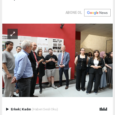
ABONE OL
Erkek
|
Kadın
(Haberi Sesli Oku)