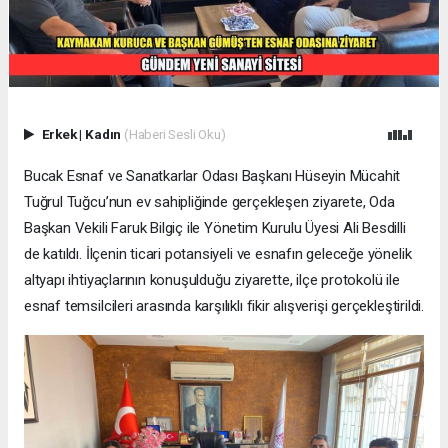
Erkek
|
Kadın
(Haberi Sesli Oku)
Bucak Esnaf ve Sanatkarlar Odası Başkanı Hüseyin Mücahit
Tuğrul Tuğcu’nun ev sahipliğinde gerçekleşen ziyarete, Oda
Başkan Vekili Faruk Bilgiç ile Yönetim Kurulu Üyesi Ali Besdilli
de katıldı. İlçenin ticari potansiyeli ve esnafın geleceğe yönelik
altyapı ihtiyaçlarının konuşulduğu ziyarette, ilçe protokolü ile
esnaf temsilcileri arasında karşılıklı fikir alışverişi gerçekleştirildi.