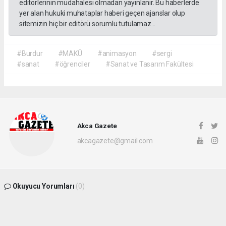
editörlerinin müdahalesi olmadan yayınlanır. Bu haberlerde
yer alan hukuki muhataplar haberi geçen ajanslar olup
sitemizin hiç bir editörü sorumlu tutulamaz...
#Burdur
#MAKÜ
#animasyon
#sergi
#sanat
#öğrenciler
#Sanat ve Tasarım Fakültesi
Akca Gazete
akcagazete@gmail.com
Okuyucu Yorumları
(0)