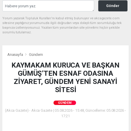
Gönder
Yorum yazarak Topluluk Kuralları’nı kabul etmiş bulunuyor ve akcagazete.com
sitesine yaptığınız yorumunuzla ilgili doğrudan veya dolaylı tüm sorumluluğu tek
başınıza üstleniyorsunuz. Yazılan tüm yorumlardan site yönetimi hiçbir şekilde
sorumlu tutulamaz.
Anasayfa
Gündem
KAYMAKAM KURUCA VE BAŞKAN
GÜMÜŞ’TEN ESNAF ODASINA
ZİYARET, GÜNDEM YENİ SANAYİ
SİTESİ
GÜNDEM
(Akca Gazete) - Akca Gazete | 05.08.2026 - 15:48, Güncelleme: 05.08.2026 -
17:21