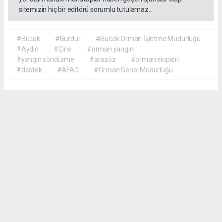
sitemizin hiç bir editörü sorumlu tutulamaz...
#Bucak
#Burdur
#Bucak Orman İşletme Müdürlüğü
#Aydın
#Çine
#orman yangını
#yangın söndürme
#arazöz
#orman ekipleri
#destek
#AFAD
#Orman Genel Müdürlüğü
Akca Gazete
akcagazete@gmail.com
Okuyucu Yorumları
(0)