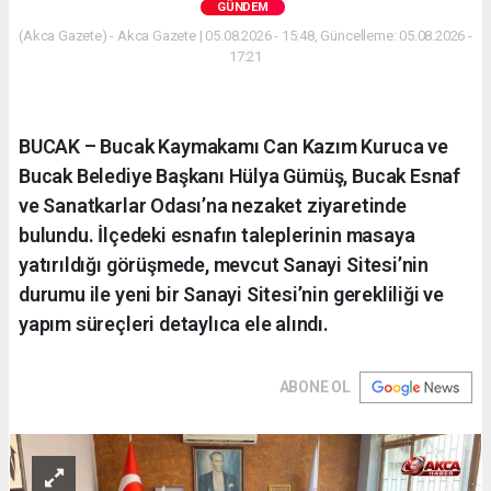
GÜNDEM
(Akca Gazete) - Akca Gazete | 05.08.2026 - 15:48, Güncelleme: 05.08.2026 -
17:21
BUCAK – Bucak Kaymakamı Can Kazım Kuruca ve
Bucak Belediye Başkanı Hülya Gümüş, Bucak Esnaf
ve Sanatkarlar Odası’na nezaket ziyaretinde
bulundu. İlçedeki esnafın taleplerinin masaya
yatırıldığı görüşmede, mevcut Sanayi Sitesi’nin
durumu ile yeni bir Sanayi Sitesi’nin gerekliliği ve
yapım süreçleri detaylıca ele alındı.
ABONE OL