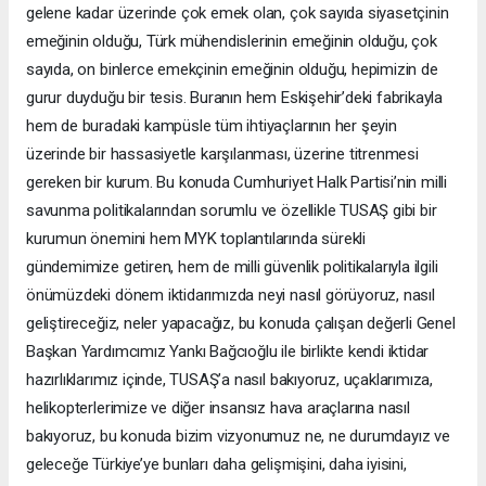
gelene kadar üzerinde çok emek olan, çok sayıda siyasetçinin
emeğinin olduğu, Türk mühendislerinin emeğinin olduğu, çok
sayıda, on binlerce emekçinin emeğinin olduğu, hepimizin de
gurur duyduğu bir tesis. Buranın hem Eskişehir’deki fabrikayla
hem de buradaki kampüsle tüm ihtiyaçlarının her şeyin
üzerinde bir hassasiyetle karşılanması, üzerine titrenmesi
gereken bir kurum. Bu konuda Cumhuriyet Halk Partisi’nin milli
savunma politikalarından sorumlu ve özellikle TUSAŞ gibi bir
kurumun önemini hem MYK toplantılarında sürekli
gündemimize getiren, hem de milli güvenlik politikalarıyla ilgili
önümüzdeki dönem iktidarımızda neyi nasıl görüyoruz, nasıl
geliştireceğiz, neler yapacağız, bu konuda çalışan değerli Genel
Başkan Yardımcımız Yankı Bağcıoğlu ile birlikte kendi iktidar
hazırlıklarımız içinde, TUSAŞ’a nasıl bakıyoruz, uçaklarımıza,
helikopterlerimize ve diğer insansız hava araçlarına nasıl
bakıyoruz, bu konuda bizim vizyonumuz ne, ne durumdayız ve
geleceğe Türkiye’ye bunları daha gelişmişini, daha iyisini,