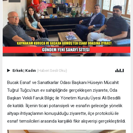
Erkek
|
Kadın
(Haberi Sesli Oku)
Bucak Esnaf ve Sanatkarlar Odası Başkanı Hüseyin Mücahit
Tuğrul Tuğcu’nun ev sahipliğinde gerçekleşen ziyarete, Oda
Başkan Vekili Faruk Bilgiç ile Yönetim Kurulu Üyesi Ali Besdilli
de katıldı. İlçenin ticari potansiyeli ve esnafın geleceğe yönelik
altyapı ihtiyaçlarının konuşulduğu ziyarette, ilçe protokolü ile
esnaf temsilcileri arasında karşılıklı fikir alışverişi gerçekleştirildi.