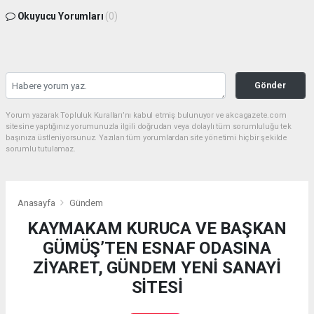
Okuyucu Yorumları
(0)
Gönder
Yorum yazarak Topluluk Kuralları’nı kabul etmiş bulunuyor ve akcagazete.com
sitesine yaptığınız yorumunuzla ilgili doğrudan veya dolaylı tüm sorumluluğu tek
başınıza üstleniyorsunuz. Yazılan tüm yorumlardan site yönetimi hiçbir şekilde
sorumlu tutulamaz.
Anasayfa
Gündem
KAYMAKAM KURUCA VE BAŞKAN
GÜMÜŞ’TEN ESNAF ODASINA
ZİYARET, GÜNDEM YENİ SANAYİ
SİTESİ