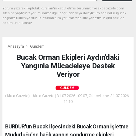
Yorum yazarak Topluluk Kuralları’nı kabul etmiş bulunuyor ve akcagazete.com
sitesine yaptığınız yorumunuzla ilgili doğrudan veya dolaylı tüm sorumluluğu tek
başınıza üstleniyorsunuz. Yazılan tüm yorumlardan site yönetimi hiçbir şekilde
sorumlu tutulamaz.
Anasayfa
Gündem
Bucak Orman Ekipleri Aydın'daki
Yangınla Mücadeleye Destek
Veriyor
GÜNDEM
(Akca Gazete) - Akca Gazete | 31.07.2026 - 09:07, Güncelleme: 31.07.2026 -
11:10
BURDUR'un Bucak ilçesindeki Bucak Orman İşletme
Müdürlüğü'ne bağlı yangın söndürme ekipleri,