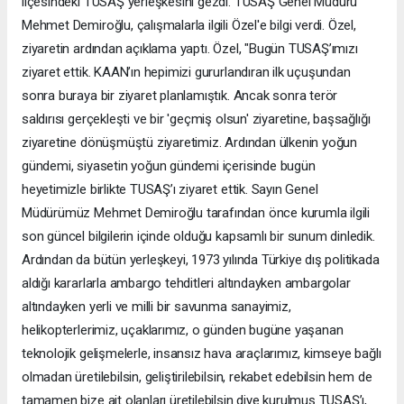
ilçesindeki TUSAŞ yerleşkesini gezdi. TUSAŞ Genel Müdürü
Mehmet Demiroğlu, çalışmalarla ilgili Özel'e bilgi verdi. Özel,
ziyaretin ardından açıklama yaptı. Özel, "Bugün TUSAŞ’ımızı
ziyaret ettik. KAAN’ın hepimizi gururlandıran ilk uçuşundan
sonra buraya bir ziyaret planlamıştık. Ancak sonra terör
saldırısı gerçekleşti ve bir 'geçmiş olsun' ziyaretine, başsağlığı
ziyaretine dönüşmüştü ziyaretimiz. Ardından ülkenin yoğun
gündemi, siyasetin yoğun gündemi içerisinde bugün
heyetimizle birlikte TUSAŞ’ı ziyaret ettik. Sayın Genel
Müdürümüz Mehmet Demiroğlu tarafından önce kurumla ilgili
son güncel bilgilerin içinde olduğu kapsamlı bir sunum dinledik.
Ardından da bütün yerleşkeyi, 1973 yılında Türkiye dış politikada
aldığı kararlarla ambargo tehditleri altındayken ambargolar
altındayken yerli ve milli bir savunma sanayimiz,
helikopterlerimiz, uçaklarımız, o günden bugüne yaşanan
teknolojik gelişmelerle, insansız hava araçlarımız, kimseye bağlı
olmadan üretilebilsin, geliştirilebilsin, rekabet edebilsin hem de
tamamen bize ait olanları üretilebilsin diye kurulmuş TUSAŞ’ı,