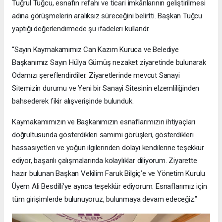
Tuğrul Tuğcu, esnafın refahı ve ticari imkânlarının geliştirilmesi
adına görüşmelerin aralıksız süreceğini belirtti. Başkan Tuğcu
yaptığı değerlendirmede şu ifadeleri kullandı:
“Sayın Kaymakamımız Can Kazım Kuruca ve Belediye
Başkanımız Sayın Hülya Gümüş nezaket ziyaretinde bulunarak
Odamızı şereflendirdiler. Ziyaretlerinde mevcut Sanayi
Sitemizin durumu ve Yeni bir Sanayi Sitesinin elzemliliğinden
bahsederek fikir alışverişinde bulunduk.
Kaymakamımızın ve Başkanımızın esnaflarımızın ihtiyaçları
doğrultusunda gösterdikleri samimi görüşleri, gösterdikleri
hassasiyetleri ve yoğun ilgilerinden dolayı kendilerine teşekkür
ediyor, başarılı çalışmalarında kolaylıklar diliyorum. Ziyarette
hazır bulunan Başkan Vekilim Faruk Bilgiç’e ve Yönetim Kurulu
Üyem Ali Besdilli’ye ayrıca teşekkür ediyorum. Esnaflarımız için
tüm girişimlerde bulunuyoruz, bulunmaya devam edeceğiz.”