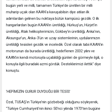
bugün yerli ve milli, tamamen Türkiye’de üretilen bir milli
muharip uçak olan KAAN’a kavuşabilsin diye atılan ilk
adımlardan gelinen bu noktaya bütün kampüsü gezdik. O ilk
hangarlardan bugün KAAN’ın üretildiği, Hürkuş’un, Hürjet’in
üretildiği, Atak helikopterimizin, Gökbey’in üretildiği, Anka’nın,
Aksungur’un, Anka-3’ün ve uzay sistemlerinin, uydularımızın
üretildiği tesisleri gezdik ve inceledik. Özel olarak tabii KAAN’ın
motorunun da burada üretildiği, hedeflenen 2032 yılını ve
KAAN’ın kendi motoruyla uçabildiği günleri de görmeyle ilgili, o
konuyla ilgili buradaki azmi gördük. Desteklerimizi ilettik" diye
konuştu.
'HEPİMİZİN GURUR DUYDUĞU BİR TESİS'
Özel, TUSAŞ'ın Türkiye’nin gözbebeği olduğunu söyleyerek,
"Türkiye Cumhuriyeti’nin ikinci 50'nci yılında 1973’ten bugüne