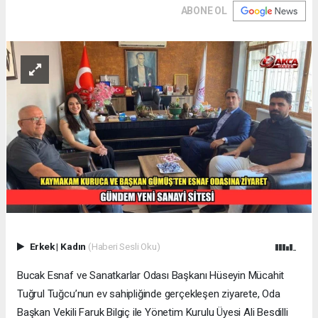
ABONE OL
Erkek
|
Kadın
(Haberi Sesli Oku)
Bucak Esnaf ve Sanatkarlar Odası Başkanı Hüseyin Mücahit
Tuğrul Tuğcu’nun ev sahipliğinde gerçekleşen ziyarete, Oda
Başkan Vekili Faruk Bilgiç ile Yönetim Kurulu Üyesi Ali Besdilli