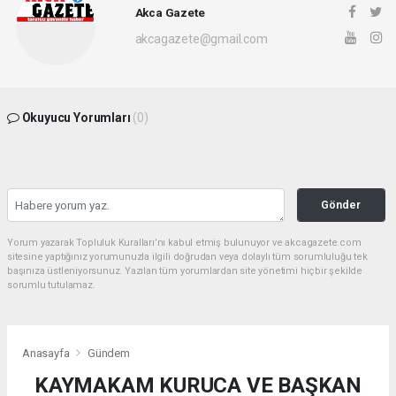
Akca Gazete
akcagazete@gmail.com
Okuyucu Yorumları
(0)
Gönder
Yorum yazarak Topluluk Kuralları’nı kabul etmiş bulunuyor ve akcagazete.com
sitesine yaptığınız yorumunuzla ilgili doğrudan veya dolaylı tüm sorumluluğu tek
başınıza üstleniyorsunuz. Yazılan tüm yorumlardan site yönetimi hiçbir şekilde
sorumlu tutulamaz.
Anasayfa
Gündem
KAYMAKAM KURUCA VE BAŞKAN