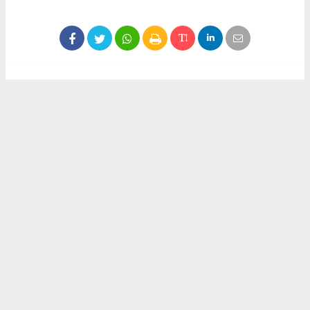
Haber ajanslarından eklenen tüm haberler, sitemizin
editörlerinin müdahalesi olmadan yayınlanır. Bu haberlerde
yer alan hukuki muhataplar haberi geçen ajanslar olup
sitemizin hiç bir editörü sorumlu tutulamaz...
Akca Gazete
akcagazete@gmail.com