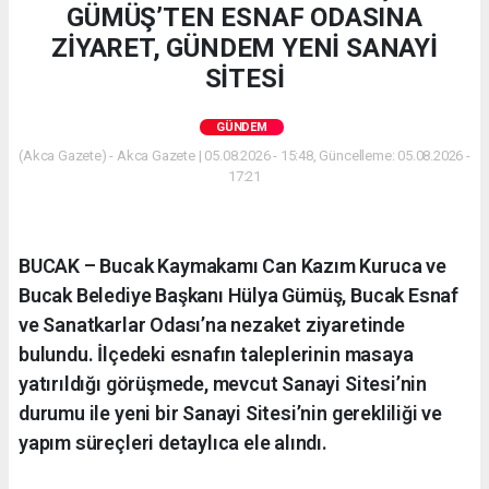
GÜMÜŞ’TEN ESNAF ODASINA
ZİYARET, GÜNDEM YENİ SANAYİ
SİTESİ
GÜNDEM
(Akca Gazete) - Akca Gazete | 05.08.2026 - 15:48, Güncelleme: 05.08.2026 -
17:21
BUCAK – Bucak Kaymakamı Can Kazım Kuruca ve
Bucak Belediye Başkanı Hülya Gümüş, Bucak Esnaf
ve Sanatkarlar Odası’na nezaket ziyaretinde
bulundu. İlçedeki esnafın taleplerinin masaya
yatırıldığı görüşmede, mevcut Sanayi Sitesi’nin
durumu ile yeni bir Sanayi Sitesi’nin gerekliliği ve
yapım süreçleri detaylıca ele alındı.