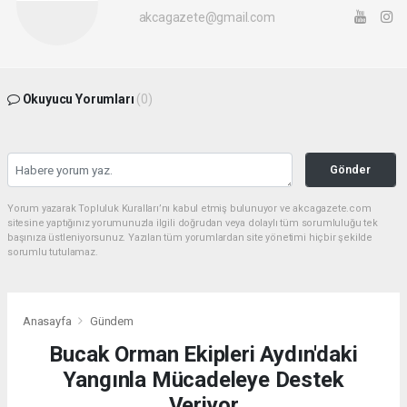
akcagazete@gmail.com
Okuyucu Yorumları
(0)
Gönder
Yorum yazarak Topluluk Kuralları’nı kabul etmiş bulunuyor ve akcagazete.com
sitesine yaptığınız yorumunuzla ilgili doğrudan veya dolaylı tüm sorumluluğu tek
başınıza üstleniyorsunuz. Yazılan tüm yorumlardan site yönetimi hiçbir şekilde
sorumlu tutulamaz.
Anasayfa
Gündem
Bucak Orman Ekipleri Aydın'daki
Yangınla Mücadeleye Destek
Veriyor