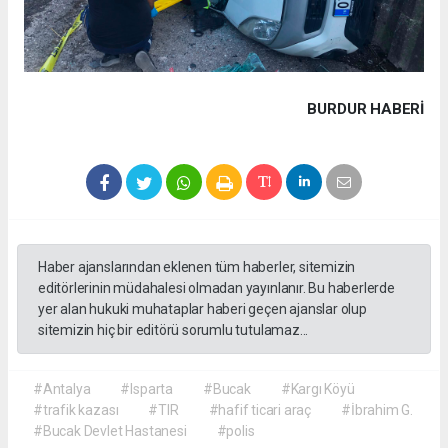
BURDUR HABERİ
Haber ajanslarından eklenen tüm haberler, sitemizin
editörlerinin müdahalesi olmadan yayınlanır. Bu haberlerde
yer alan hukuki muhataplar haberi geçen ajanslar olup
sitemizin hiç bir editörü sorumlu tutulamaz...
#Antalya
#Isparta
#Bucak
#Kargı Köyü
#trafik kazası
#TIR
#hafif ticari araç
#İbrahim G.
#Bucak Devlet Hastanesi
#polis