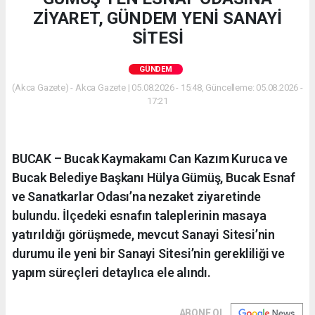
ZİYARET, GÜNDEM YENİ SANAYİ
SİTESİ
GÜNDEM
(Akca Gazete) - Akca Gazete | 05.08.2026 - 15:48, Güncelleme: 05.08.2026 -
17:21
BUCAK – Bucak Kaymakamı Can Kazım Kuruca ve
Bucak Belediye Başkanı Hülya Gümüş, Bucak Esnaf
ve Sanatkarlar Odası’na nezaket ziyaretinde
bulundu. İlçedeki esnafın taleplerinin masaya
yatırıldığı görüşmede, mevcut Sanayi Sitesi’nin
durumu ile yeni bir Sanayi Sitesi’nin gerekliliği ve
yapım süreçleri detaylıca ele alındı.
ABONE OL