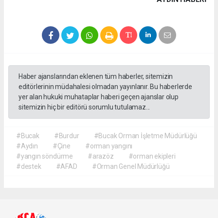
Haber ajanslarından eklenen tüm haberler, sitemizin
editörlerinin müdahalesi olmadan yayınlanır. Bu haberlerde
yer alan hukuki muhataplar haberi geçen ajanslar olup
sitemizin hiç bir editörü sorumlu tutulamaz...
#Bucak
#Burdur
#Bucak Orman İşletme Müdürlüğü
#Aydın
#Çine
#orman yangını
#yangın söndürme
#arazöz
#orman ekipleri
#destek
#AFAD
#Orman Genel Müdürlüğü