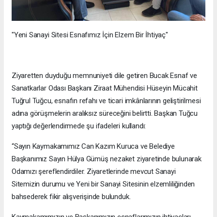
"Yeni Sanayi Sitesi Esnafımız İçin Elzem Bir İhtiyaç"
Ziyaretten duyduğu memnuniyeti dile getiren Bucak Esnaf ve
Sanatkarlar Odası Başkanı Ziraat Mühendisi Hüseyin Mücahit
Tuğrul Tuğcu, esnafın refahı ve ticari imkânlarının geliştirilmesi
adına görüşmelerin aralıksız süreceğini belirtti. Başkan Tuğcu
yaptığı değerlendirmede şu ifadeleri kullandı:
“Sayın Kaymakamımız Can Kazım Kuruca ve Belediye
Başkanımız Sayın Hülya Gümüş nezaket ziyaretinde bulunarak
Odamızı şereflendirdiler. Ziyaretlerinde mevcut Sanayi
Sitemizin durumu ve Yeni bir Sanayi Sitesinin elzemliliğinden
bahsederek fikir alışverişinde bulunduk.
Kaymakamımızın ve Başkanımızın esnaflarımızın ihtiyaçları