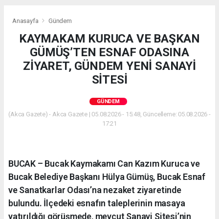
Anasayfa
Gündem
KAYMAKAM KURUCA VE BAŞKAN
GÜMÜŞ’TEN ESNAF ODASINA
ZİYARET, GÜNDEM YENİ SANAYİ
SİTESİ
GÜNDEM
(Akca Gazete) - Akca Gazete | 05.08.2026 - 15:48, Güncelleme: 05.08.2026 -
17:21
BUCAK – Bucak Kaymakamı Can Kazım Kuruca ve
Bucak Belediye Başkanı Hülya Gümüş, Bucak Esnaf
ve Sanatkarlar Odası’na nezaket ziyaretinde
bulundu. İlçedeki esnafın taleplerinin masaya
yatırıldığı görüşmede, mevcut Sanayi Sitesi’nin