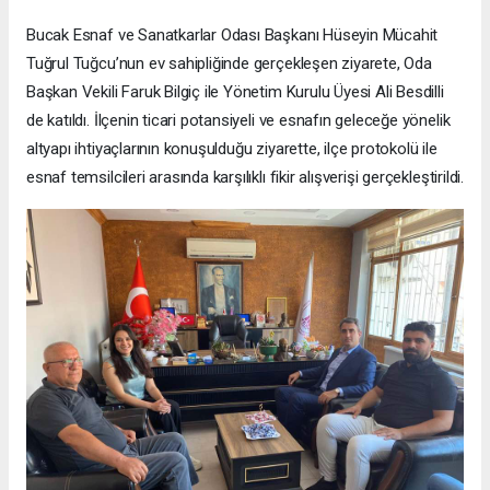
Bucak Esnaf ve Sanatkarlar Odası Başkanı Hüseyin Mücahit
Tuğrul Tuğcu’nun ev sahipliğinde gerçekleşen ziyarete, Oda
Başkan Vekili Faruk Bilgiç ile Yönetim Kurulu Üyesi Ali Besdilli
de katıldı. İlçenin ticari potansiyeli ve esnafın geleceğe yönelik
altyapı ihtiyaçlarının konuşulduğu ziyarette, ilçe protokolü ile
esnaf temsilcileri arasında karşılıklı fikir alışverişi gerçekleştirildi.