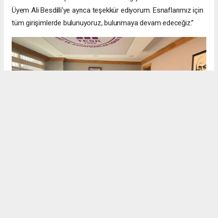
Üyem Ali Besdilli’ye ayrıca teşekkür ediyorum. Esnaflarımız için
tüm girişimlerde bulunuyoruz, bulunmaya devam edeceğiz.”
BURDUR HABERİ