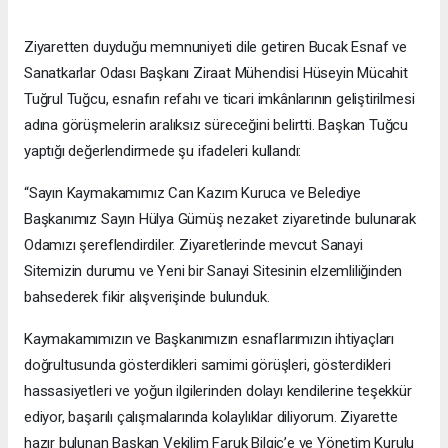
Ziyaretten duyduğu memnuniyeti dile getiren Bucak Esnaf ve
Sanatkarlar Odası Başkanı Ziraat Mühendisi Hüseyin Mücahit
Tuğrul Tuğcu, esnafın refahı ve ticari imkânlarının geliştirilmesi
adına görüşmelerin aralıksız süreceğini belirtti. Başkan Tuğcu
yaptığı değerlendirmede şu ifadeleri kullandı:
“Sayın Kaymakamımız Can Kazım Kuruca ve Belediye
Başkanımız Sayın Hülya Gümüş nezaket ziyaretinde bulunarak
Odamızı şereflendirdiler. Ziyaretlerinde mevcut Sanayi
Sitemizin durumu ve Yeni bir Sanayi Sitesinin elzemliliğinden
bahsederek fikir alışverişinde bulunduk.
Kaymakamımızın ve Başkanımızın esnaflarımızın ihtiyaçları
doğrultusunda gösterdikleri samimi görüşleri, gösterdikleri
hassasiyetleri ve yoğun ilgilerinden dolayı kendilerine teşekkür
ediyor, başarılı çalışmalarında kolaylıklar diliyorum. Ziyarette
hazır bulunan Başkan Vekilim Faruk Bilgiç’e ve Yönetim Kurulu