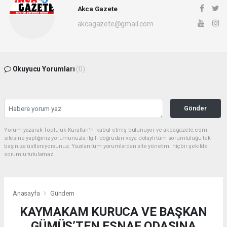
Akca Gazete
akcagazete@gmail.com
Okuyucu Yorumları
(0)
Gönder
Yorum yazarak Topluluk Kuralları’nı kabul etmiş bulunuyor ve akcagazete.com
sitesine yaptığınız yorumunuzla ilgili doğrudan veya dolaylı tüm sorumluluğu tek
başınıza üstleniyorsunuz. Yazılan tüm yorumlardan site yönetimi hiçbir şekilde
sorumlu tutulamaz.
Anasayfa
Gündem
KAYMAKAM KURUCA VE BAŞKAN
GÜMÜŞ’TEN ESNAF ODASINA