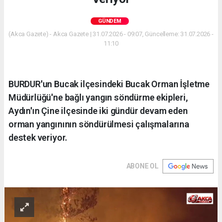
GÜNDEM
(Akca Gazete) - Akca Gazete | 31.07.2026 - 09:07, Güncelleme: 31.07.2026 -
11:10
BURDUR'un Bucak ilçesindeki Bucak Orman İşletme
Müdürlüğü'ne bağlı yangın söndürme ekipleri,
Aydın'ın Çine ilçesinde iki gündür devam eden
orman yangınının söndürülmesi çalışmalarına
destek veriyor.
ABONE OL