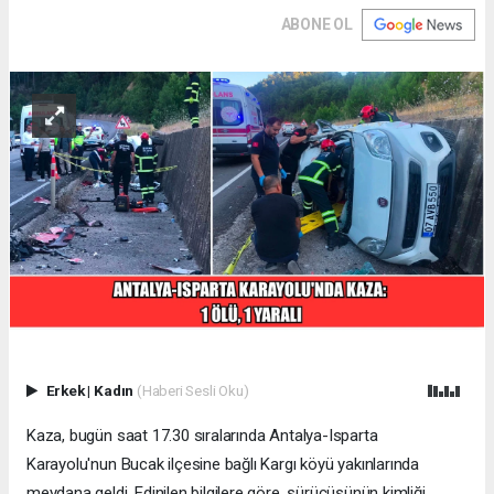
ABONE OL
Erkek
|
Kadın
(Haberi Sesli Oku)
Kaza, bugün saat 17.30 sıralarında Antalya-Isparta
Karayolu'nun Bucak ilçesine bağlı Kargı köyü yakınlarında
meydana geldi. Edinilen bilgilere göre, sürücüsünün kimliği