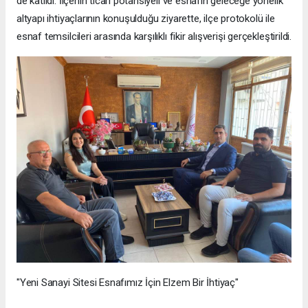
de katıldı. İlçenin ticari potansiyeli ve esnafın geleceğe yönelik
altyapı ihtiyaçlarının konuşulduğu ziyarette, ilçe protokolü ile
esnaf temsilcileri arasında karşılıklı fikir alışverişi gerçekleştirildi.
"Yeni Sanayi Sitesi Esnafımız İçin Elzem Bir İhtiyaç"