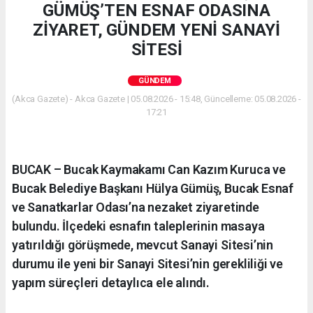
GÜMÜŞ’TEN ESNAF ODASINA
ZİYARET, GÜNDEM YENİ SANAYİ
SİTESİ
GÜNDEM
(Akca Gazete) - Akca Gazete | 05.08.2026 - 15:48, Güncelleme: 05.08.2026 -
17:21
BUCAK – Bucak Kaymakamı Can Kazım Kuruca ve
Bucak Belediye Başkanı Hülya Gümüş, Bucak Esnaf
ve Sanatkarlar Odası’na nezaket ziyaretinde
bulundu. İlçedeki esnafın taleplerinin masaya
yatırıldığı görüşmede, mevcut Sanayi Sitesi’nin
durumu ile yeni bir Sanayi Sitesi’nin gerekliliği ve
yapım süreçleri detaylıca ele alındı.