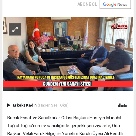
ABONE OL
Erkek
|
Kadın
(Haberi Sesli Oku)
Bucak Esnaf ve Sanatkarlar Odası Başkanı Hüseyin Mücahit
Tuğrul Tuğcu’nun ev sahipliğinde gerçekleşen ziyarete, Oda
Başkan Vekili Faruk Bilgiç ile Yönetim Kurulu Üyesi Ali Besdilli