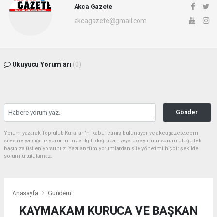
Akca Gazete
akcagazete@gmail.com
Okuyucu Yorumları
(0)
Gönder
Yorum yazarak Topluluk Kuralları’nı kabul etmiş bulunuyor ve akcagazete.com
sitesine yaptığınız yorumunuzla ilgili doğrudan veya dolaylı tüm sorumluluğu tek
başınıza üstleniyorsunuz. Yazılan tüm yorumlardan site yönetimi hiçbir şekilde
sorumlu tutulamaz.
Anasayfa
Gündem
KAYMAKAM KURUCA VE BAŞKAN