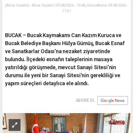
(Akca Gazete) - Akca Gazete | 05.08.2026 - 15:48, Güncelleme: 05.08.2026 -
17:21
BUCAK – Bucak Kaymakamı Can Kazım Kuruca ve
Bucak Belediye Başkanı Hülya Gümüş, Bucak Esnaf
ve Sanatkarlar Odası’na nezaket ziyaretinde
bulundu. İlçedeki esnafın taleplerinin masaya
yatırıldığı görüşmede, mevcut Sanayi Sitesi’nin
durumu ile yeni bir Sanayi Sitesi’nin gerekliliği ve
yapım süreçleri detaylıca ele alındı.
ABONE OL