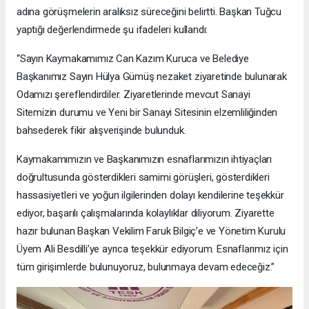
adına görüşmelerin aralıksız süreceğini belirtti. Başkan Tuğcu
yaptığı değerlendirmede şu ifadeleri kullandı:
“Sayın Kaymakamımız Can Kazım Kuruca ve Belediye
Başkanımız Sayın Hülya Gümüş nezaket ziyaretinde bulunarak
Odamızı şereflendirdiler. Ziyaretlerinde mevcut Sanayi
Sitemizin durumu ve Yeni bir Sanayi Sitesinin elzemliliğinden
bahsederek fikir alışverişinde bulunduk.
Kaymakamımızın ve Başkanımızın esnaflarımızın ihtiyaçları
doğrultusunda gösterdikleri samimi görüşleri, gösterdikleri
hassasiyetleri ve yoğun ilgilerinden dolayı kendilerine teşekkür
ediyor, başarılı çalışmalarında kolaylıklar diliyorum. Ziyarette
hazır bulunan Başkan Vekilim Faruk Bilgiç’e ve Yönetim Kurulu
Üyem Ali Besdilli’ye ayrıca teşekkür ediyorum. Esnaflarımız için
tüm girişimlerde bulunuyoruz, bulunmaya devam edeceğiz.”