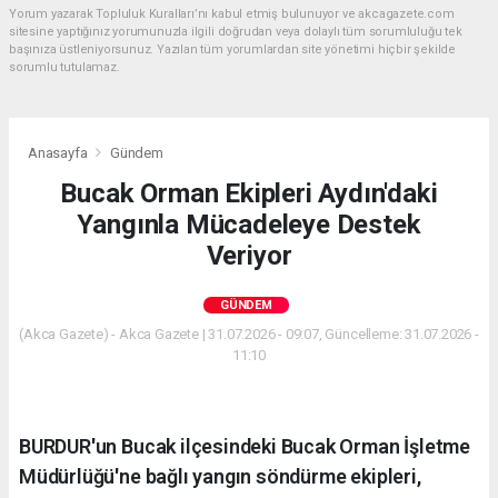
Yorum yazarak Topluluk Kuralları’nı kabul etmiş bulunuyor ve akcagazete.com
sitesine yaptığınız yorumunuzla ilgili doğrudan veya dolaylı tüm sorumluluğu tek
başınıza üstleniyorsunuz. Yazılan tüm yorumlardan site yönetimi hiçbir şekilde
sorumlu tutulamaz.
Anasayfa
Gündem
Bucak Orman Ekipleri Aydın'daki
Yangınla Mücadeleye Destek
Veriyor
GÜNDEM
(Akca Gazete) - Akca Gazete | 31.07.2026 - 09:07, Güncelleme: 31.07.2026 -
11:10
BURDUR'un Bucak ilçesindeki Bucak Orman İşletme
Müdürlüğü'ne bağlı yangın söndürme ekipleri,