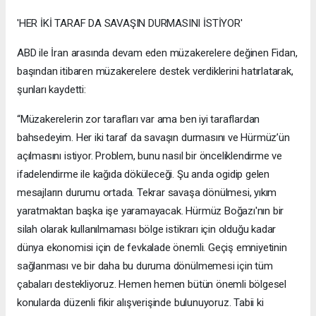
'HER İKİ TARAF DA SAVAŞIN DURMASINI İSTİYOR'
ABD ile İran arasında devam eden müzakerelere değinen Fidan,
başından itibaren müzakerelere destek verdiklerini hatırlatarak,
şunları kaydetti:
“Müzakerelerin zor tarafları var ama ben iyi taraflardan
bahsedeyim. Her iki taraf da savaşın durmasını ve Hürmüz’ün
açılmasını istiyor. Problem, bunu nasıl bir önceliklendirme ve
ifadelendirme ile kağıda döküleceği. Şu anda ogidip gelen
mesajların durumu ortada. Tekrar savaşa dönülmesi, yıkım
yaratmaktan başka işe yaramayacak. Hürmüz Boğazı'nın bir
silah olarak kullanılmaması bölge istikrarı için olduğu kadar
dünya ekonomisi için de fevkalade önemli. Geçiş emniyetinin
sağlanması ve bir daha bu duruma dönülmemesi için tüm
çabaları destekliyoruz. Hemen hemen bütün önemli bölgesel
konularda düzenli fikir alışverişinde bulunuyoruz. Tabii ki