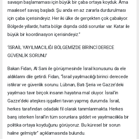
savaşın başlamaması için büyük bir çaba ortaya koyduk. Ama
maalesef savaş başladı. Şu anda en az zararla durdurulması
için çaba içerisindeyiz. Her iki ülke de gerçekten çok çabalıyor.
Bölgede yıllardır, hatta bölge dışında ciddi sorunlar var. Katar ile
büyük bir koordinasyon içerisindeyiz.”
‘İSRAİL YAYILMACILIĞI BÖLGEMİZDE BİRİNCİ DERECE
GÜVENLİK SORUNU’
Bakan Fidan, Al Sani ile görüşmesinde İsrail konusunu da ele
aldıklarını dile getirdi. Fidan, “İsrail yayılmacılığı birinci derecede
istikrar ve güvenlik sorunu. Lübnan, Batı Şeria ve Gazze’deki
yayılmacı tavır birçok insanın hayatına mal oluyor. İsrail'in
Gazze’deki ateşkes işgalleri tavan yapmış durumda. İsrail,
herkes tarafından odadaki fil olarak tanımlanmakta. Herkes
barış isterken İsrail’in tüm sorunlara şiddet ve yayılmacılıkla bir
politika ortaya koyduğunu görüyoruz. Bu küresel bir sorun
haline gelmiştir” açıklamasında bulundu.