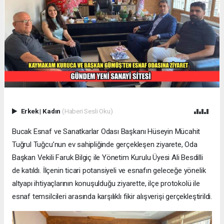
Erkek
|
Kadın
(Haberi Sesli Oku)
Bucak Esnaf ve Sanatkarlar Odası Başkanı Hüseyin Mücahit
Tuğrul Tuğcu’nun ev sahipliğinde gerçekleşen ziyarete, Oda
Başkan Vekili Faruk Bilgiç ile Yönetim Kurulu Üyesi Ali Besdilli
de katıldı. İlçenin ticari potansiyeli ve esnafın geleceğe yönelik
altyapı ihtiyaçlarının konuşulduğu ziyarette, ilçe protokolü ile
esnaf temsilcileri arasında karşılıklı fikir alışverişi gerçekleştirildi.