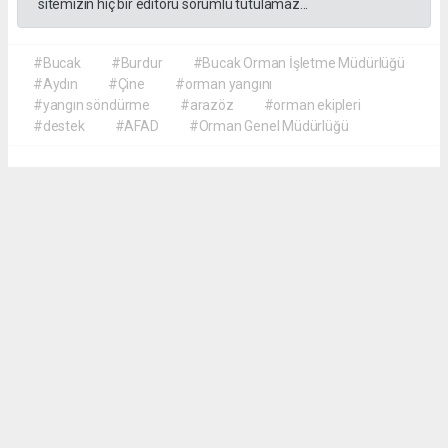
sitemizin hiç bir editörü sorumlu tutulamaz...
#Bucak
#Burdur
#Bucak Orman İşletme Müdürlüğü
#Aydın
#Çine
#orman yangını
#yangın söndürme
#arazöz
#orman ekipleri
#destek
#AFAD
#Orman Genel Müdürlüğü
Akca Gazete
akcagazete@gmail.com
Okuyucu Yorumları
(0)
Gönder