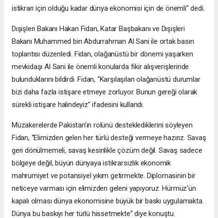
istikrarı için olduğu kadar dünya ekonomisi için de önemli” dedi.
Dışişleri Bakanı Hakan Fidan, Katar Başbakanı ve Dışişleri
Bakanı Muhammed bin Abdurrahman Al Sani ile ortak basın
toplantısı düzenledi. Fidan, olağanüstü bir dönemi yaşarken
mevkidaşı Al Sani ile önemli konularda fikir alışverişlerinde
bulunduklarını bildirdi. Fidan, “Karşılaşılan olağanüstü durumlar
bizi daha fazla istişare etmeye zorluyor. Bunun gereği olarak
sürekli istişare halindeyiz” ifadesini kullandı.
Müzakerelerde Pakistan’ın rolünü desteklediklerini söyleyen
Fidan, “Elimizden gelen her türlü desteği vermeye hazırız. Savaş
geri dönülmemeli, savaş kesinlikle çözüm değil. Savaş sadece
bölgeye değil, büyün dünyaya istikrarsızlık ekonomik
mahrumiyet ve potansiyel yıkım getirmekte. Diplomasinin bir
neticeye varması için elimizden geleni yapıyoruz. Hürmüz’ün
kapalı olması dünya ekonomisine büyük bir baskı uygulamakta.
Dünya bu baskıyı her türlü hissetmekte” diye konuştu.