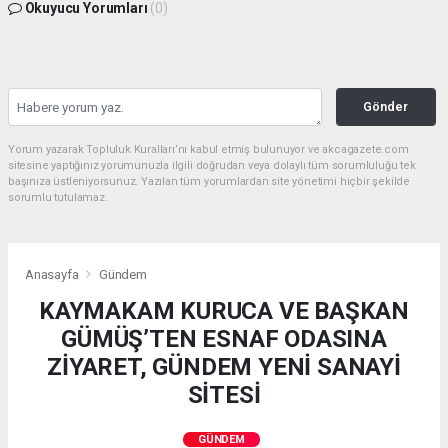
Okuyucu Yorumları
(0)
Gönder
Yorum yazarak Topluluk Kuralları’nı kabul etmiş bulunuyor ve akcagazete.com
sitesine yaptığınız yorumunuzla ilgili doğrudan veya dolaylı tüm sorumluluğu tek
başınıza üstleniyorsunuz. Yazılan tüm yorumlardan site yönetimi hiçbir şekilde
sorumlu tutulamaz.
Anasayfa
Gündem
KAYMAKAM KURUCA VE BAŞKAN
GÜMÜŞ’TEN ESNAF ODASINA
ZİYARET, GÜNDEM YENİ SANAYİ
SİTESİ
GÜNDEM