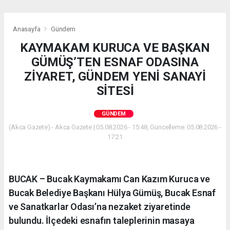
Anasayfa
Gündem
KAYMAKAM KURUCA VE BAŞKAN
GÜMÜŞ’TEN ESNAF ODASINA
ZİYARET, GÜNDEM YENİ SANAYİ
SİTESİ
GÜNDEM
(Akca Gazete) - Akca Gazete | 05.08.2026 - 15:48, Güncelleme: 05.08.2026 -
17:21
BUCAK – Bucak Kaymakamı Can Kazım Kuruca ve
Bucak Belediye Başkanı Hülya Gümüş, Bucak Esnaf
ve Sanatkarlar Odası’na nezaket ziyaretinde
bulundu. İlçedeki esnafın taleplerinin masaya