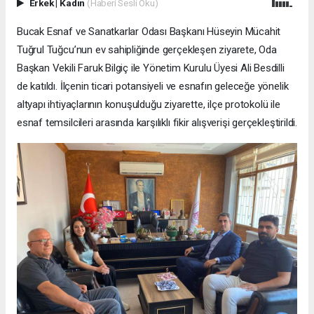
Erkek
|
Kadın
(Haberi Sesli Oku)
Bucak Esnaf ve Sanatkarlar Odası Başkanı Hüseyin Mücahit
Tuğrul Tuğcu’nun ev sahipliğinde gerçekleşen ziyarete, Oda
Başkan Vekili Faruk Bilgiç ile Yönetim Kurulu Üyesi Ali Besdilli
de katıldı. İlçenin ticari potansiyeli ve esnafın geleceğe yönelik
altyapı ihtiyaçlarının konuşulduğu ziyarette, ilçe protokolü ile
esnaf temsilcileri arasında karşılıklı fikir alışverişi gerçekleştirildi.