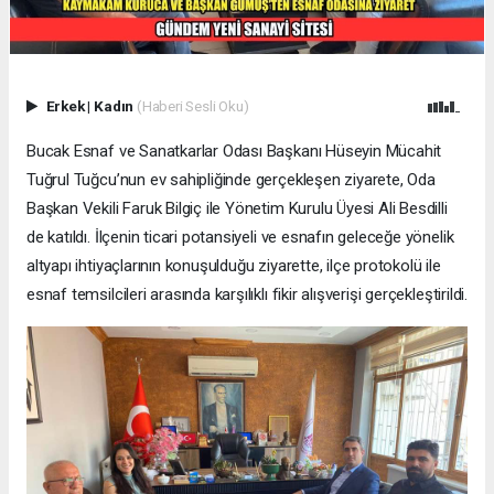
Erkek
|
Kadın
(Haberi Sesli Oku)
Bucak Esnaf ve Sanatkarlar Odası Başkanı Hüseyin Mücahit
Tuğrul Tuğcu’nun ev sahipliğinde gerçekleşen ziyarete, Oda
Başkan Vekili Faruk Bilgiç ile Yönetim Kurulu Üyesi Ali Besdilli
de katıldı. İlçenin ticari potansiyeli ve esnafın geleceğe yönelik
altyapı ihtiyaçlarının konuşulduğu ziyarette, ilçe protokolü ile
esnaf temsilcileri arasında karşılıklı fikir alışverişi gerçekleştirildi.