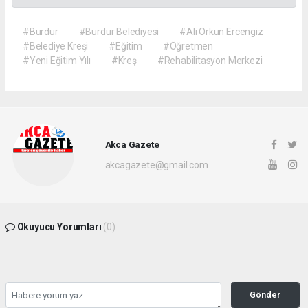
#Burdur
#Burdur Belediyesi
#Ali Orkun Ercengiz
#Belediye Kreşi
#Eğitim
#Öğretmen
#Yeni Eğitim Yılı
#Kreş
#Rehabilitasyon Merkezi
Akca Gazete
akcagazete@gmail.com
Okuyucu Yorumları
(0)
Gönder