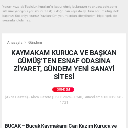
Yorum yazarak Topluluk Kuralları’nı kabul etmiş bulunuyor ve akcagazete.com
sitesine yaptığınız yorumunuzla ilgili doğrudan veya dolaylı tüm sorumluluğu tek
başınıza üstleniyorsunuz. Yazılan tüm yorumlardan site yönetimi hiçbir şekilde
sorumlu tutulamaz.
Anasayfa
Gündem
KAYMAKAM KURUCA VE BAŞKAN
GÜMÜŞ’TEN ESNAF ODASINA
ZİYARET, GÜNDEM YENİ SANAYİ
SİTESİ
GÜNDEM
(Akca Gazete) - Akca Gazete | 05.08.2026 - 15:48, Güncelleme: 05.08.2026 -
17:21
BUCAK – Bucak Kaymakamı Can Kazım Kuruca ve