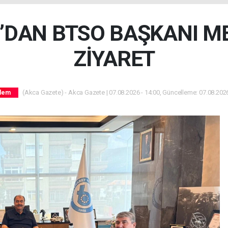
N’DAN BTSO BAŞKANI M
ZİYARET
(Akca Gazete) - Akca Gazete | 07.08.2026 - 14:00, Güncelleme: 07.08.2026
dem