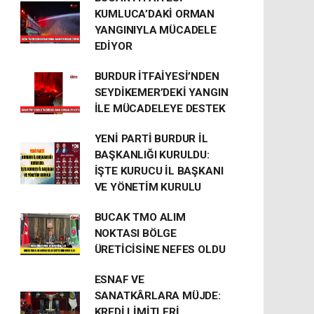
KUMLUCA’DAKİ ORMAN
YANGINIYLA MÜCADELE
EDİYOR
BURDUR İTFAİYESİ’NDEN
SEYDİKEMER’DEKİ YANGIN
İLE MÜCADELEYE DESTEK
YENİ PARTİ BURDUR İL
BAŞKANLIĞI KURULDU:
İŞTE KURUCU İL BAŞKANI
VE YÖNETİM KURULU
BUCAK TMO ALIM
NOKTASI BÖLGE
ÜRETİCİSİNE NEFES OLDU
ESNAF VE
SANATKÂRLARA MÜJDE:
KREDİ LİMİTLERİ