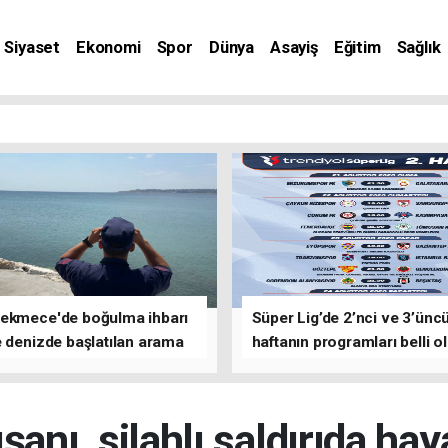
Siyaset
Ekonomi
Spor
Dünya
Asayiş
Eğitim
Sağlık
nat
ekmece'de boğulma ihbarı
Süper Lig’de 2’nci ve 3’ünc
 denizde başlatılan arama
haftanın programları belli o
asına devam edildi
şanı, silahlı saldırıda hay