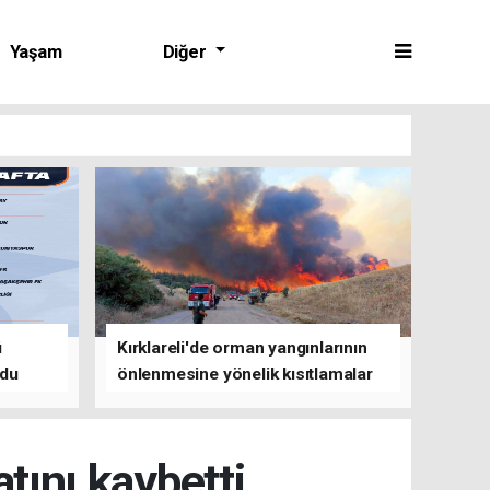
Yaşam
Diğer
ü
Kırklareli'de orman yangınlarının
ldu
önlenmesine yönelik kısıtlamalar
getirildi
atını kaybetti