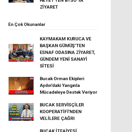
HEYET’TEN BTSO’YA
ZİYARET
En Çok Okunanlar
KAYMAKAM KURUCA VE
BAŞKAN GÜMÜŞ’TEN
ESNAF ODASINA ZİYARET,
GÜNDEM YENİ SANAYİ
SİTESİ
Bucak Orman Ekipleri
Aydın'daki Yangınla
Mücadeleye Destek Veriyor
BUCAK SERVİSÇİLER
KOOPERATİFİ’NDEN
VELİLERE ÇAĞRI
BUCAK İTFAİYESİ