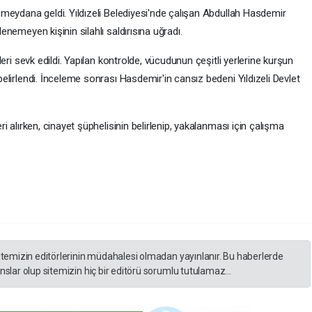
 meydana geldi. Yıldızeli Belediyesi'nde çalışan Abdullah Hasdemir
enemeyen kişinin silahlı saldırısına uğradı.
leri sevk edildi. Yapılan kontrolde, vücudunun çeşitli yerlerine kurşun
belirlendi. İnceleme sonrası Hasdemir'in cansız bedeni Yıldızeli Devlet
i alırken, cinayet şüphelisinin belirlenip, yakalanması için çalışma
itemizin editörlerinin müdahalesi olmadan yayınlanır. Bu haberlerde
slar olup sitemizin hiç bir editörü sorumlu tutulamaz...