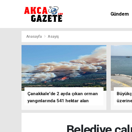
Gündem
Kültür-Sa
Anasayfa
Asayiş
Çanakkale'de 2 ayda çıkan orman
Büyükç
yangınlarında 541 hektar alan
üzerine
zarar gördü
çalışm
Belediye çalı