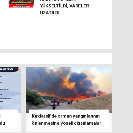
YÜKSELTİLDİ, VADELER
UZATILDI
ü
Kırklareli'de orman yangınlarının
ldu
önlenmesine yönelik kısıtlamalar
getirildi