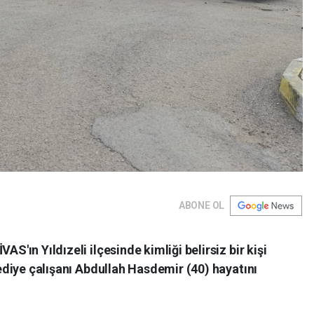
ABONE OL
'ın Yıldızeli ilçesinde kimliği belirsiz bir kişi
ediye çalışanı Abdullah Hasdemir (40) hayatını