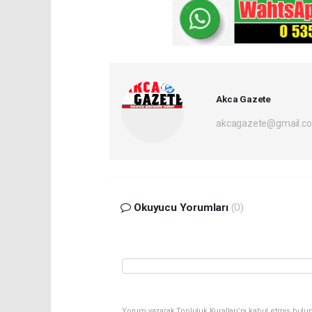
Akca Gazete
akcagazete@gmail.c
Okuyucu Yorumları
(0)
Yorum yazarak Topluluk Kuralları’nı kabul etmiş bulu