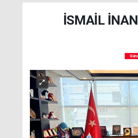
İSMAİL İNA
Gün