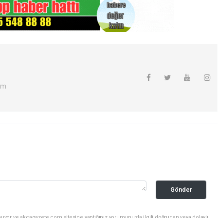
om
Gönder
nuyor ve akcagazete.com sitesine yaptığınız yorumunuzla ilgili doğrudan veya dolaylı