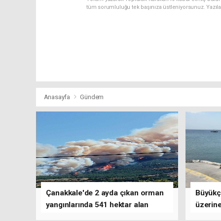
tüm sorumluluğu tek başınıza üstleniyorsunuz. Yazıl
Anasayfa
Gündem
Çanakkale'de 2 ayda çıkan orman
Büyükç
yangınlarında 541 hektar alan
üzerine
zarar gördü
çalışm