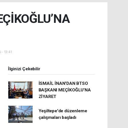
EÇİKOĞLU’NA
 - 13:41
İlginizi Çekebilir
İSMAİL İNAN’DAN BTSO
BAŞKANI MEÇİKOĞLU’NA
ZİYARET
Yeşiltepe'de düzenleme
çalışmaları başladı