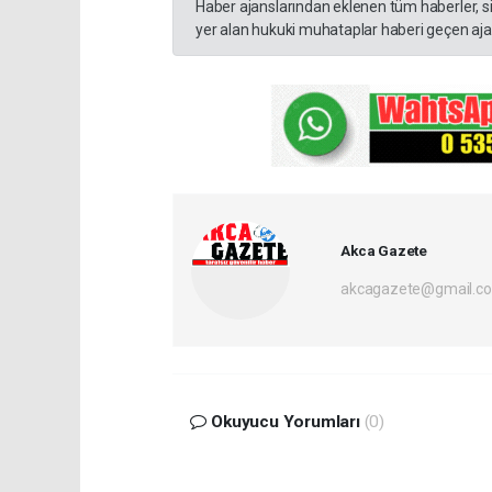
Haber ajanslarından eklenen tüm haberler, s
yer alan hukuki muhataplar haberi geçen ajan
Akca Gazete
akcagazete@gmail.c
Okuyucu Yorumları
(0)