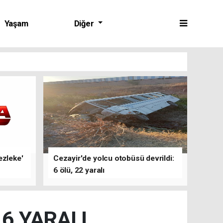
Yaşam
Diğer
ezleke'
Cezayir'de yolcu otobüsü devrildi:
6 ölü, 22 yaralı
6 YARALI