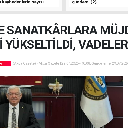
ı kaybedenlerin sayısı
gündemi (2)
yükseldi
E SANATKÂRLARA MÜJD
İ YÜKSELTİLDİ, VADELER
(Akca Gazete) - Akca Gazete | 29.07.2026 - 10:08, Güncelleme: 29.07.2026
nomi