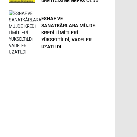
ÜRETİCİSİNE NEFES OLDU
ESNAF VE
SANATKÂRLARA MÜJDE:
KREDİ LİMİTLERİ
YÜKSELTİLDİ, VADELER
UZATILDI