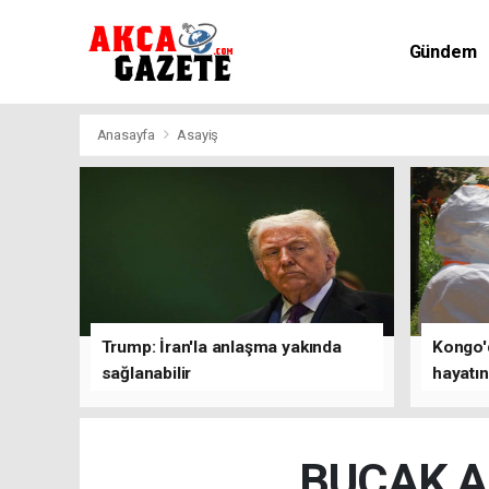
Gündem
Kültür-Sa
Anasayfa
Asayiş
Trump: İran'la anlaşma yakında
Kongo'd
sağlanabilir
hayatın
1801'e 
BUCAK A