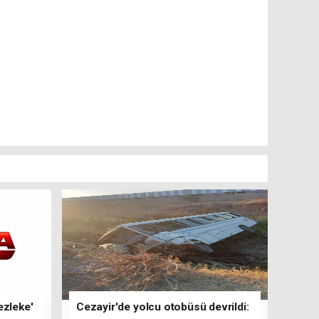
ezleke'
Cezayir'de yolcu otobüsü devrildi: