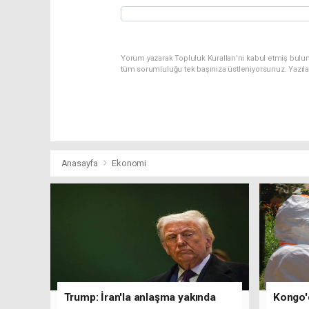
Yorum yazarak Topluluk Kuralları’nı kabul etmiş bulu
tüm sorumluluğu tek başınıza üstleniyorsunuz. Yazıl
Anasayfa
Ekonomi
Trump: İran'la anlaşma yakında
Kongo'd