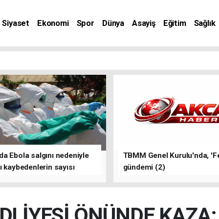
Siyaset
Ekonomi
Spor
Dünya
Asayiş
Eğitim
Sağlık
nat
a Ebola salgını nedeniyle
TBMM Genel Kurulu'nda, 'F
ı kaybedenlerin sayısı
gündemi (2)
yükseldi
DLİYESİ ÖNÜNDE KAZA: 