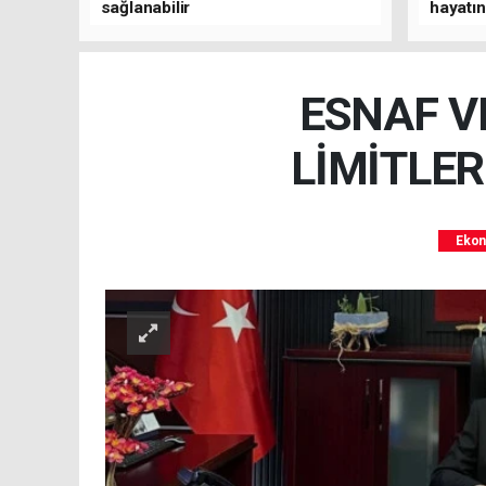
sağlanabilir
hayatın
1801'e 
ESNAF V
LİMİTLER
Eko