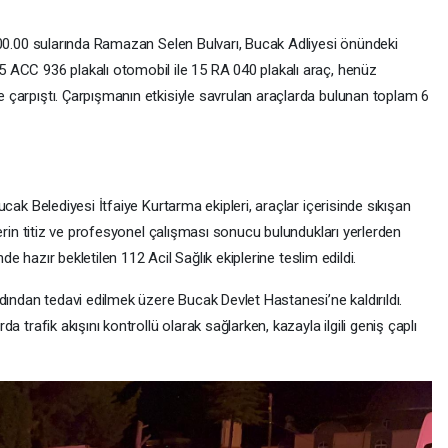
ı 00.00 sularında Ramazan Selen Bulvarı, Bucak Adliyesi önündeki
5 ACC 936 plakalı otomobil ile 15 RA 040 plakalı araç, henüz
e çarpıştı. Çarpışmanın etkisiyle savrulan araçlarda bulunan toplam 6
ucak Belediyesi İtfaiye Kurtarma ekipleri, araçlar içerisinde sıkışan
plerin titiz ve profesyonel çalışması sonucu bulundukları yerlerden
inde hazır bekletilen 112 Acil Sağlık ekiplerine teslim edildi.
rdından tedavi edilmek üzere Bucak Devlet Hastanesi’ne kaldırıldı.
a trafik akışını kontrollü olarak sağlarken, kazayla ilgili geniş çaplı