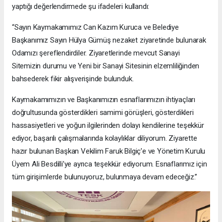
yaptığı değerlendirmede şu ifadeleri kullandı:
“Sayın Kaymakamımız Can Kazım Kuruca ve Belediye
Başkanımız Sayın Hülya Gümüş nezaket ziyaretinde bulunarak
Odamızı şereflendirdiler. Ziyaretlerinde mevcut Sanayi
Sitemizin durumu ve Yeni bir Sanayi Sitesinin elzemliliğinden
bahsederek fikir alışverişinde bulunduk.
Kaymakamımızın ve Başkanımızın esnaflarımızın ihtiyaçları
doğrultusunda gösterdikleri samimi görüşleri, gösterdikleri
hassasiyetleri ve yoğun ilgilerinden dolayı kendilerine teşekkür
ediyor, başarılı çalışmalarında kolaylıklar diliyorum. Ziyarette
hazır bulunan Başkan Vekilim Faruk Bilgiç’e ve Yönetim Kurulu
Üyem Ali Besdilli’ye ayrıca teşekkür ediyorum. Esnaflarımız için
tüm girişimlerde bulunuyoruz, bulunmaya devam edeceğiz.”