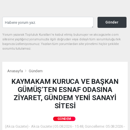
Gönder
Yorum yazarak Topluluk Kuralları’nı kabul etmiş bulunuyor ve akcagazete.com
sitesine yaptığınız yorumunuzla ilgili doğrudan veya dolaylı tüm sorumluluğu tek
başınıza üstleniyorsunuz. Yazılan tüm yorumlardan site yönetimi hiçbir şekilde
sorumlu tutulamaz.
Anasayfa
Gündem
KAYMAKAM KURUCA VE BAŞKAN
GÜMÜŞ’TEN ESNAF ODASINA
ZİYARET, GÜNDEM YENİ SANAYİ
SİTESİ
GÜNDEM
(Akca Gazete) - Akca Gazete | 05.08.2026 - 15:48, Güncelleme: 05.08.2026 -