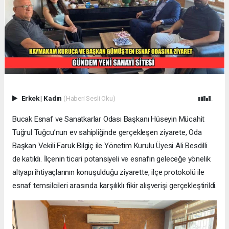
Erkek
|
Kadın
(Haberi Sesli Oku)
Bucak Esnaf ve Sanatkarlar Odası Başkanı Hüseyin Mücahit
Tuğrul Tuğcu’nun ev sahipliğinde gerçekleşen ziyarete, Oda
Başkan Vekili Faruk Bilgiç ile Yönetim Kurulu Üyesi Ali Besdilli
de katıldı. İlçenin ticari potansiyeli ve esnafın geleceğe yönelik
altyapı ihtiyaçlarının konuşulduğu ziyarette, ilçe protokolü ile
esnaf temsilcileri arasında karşılıklı fikir alışverişi gerçekleştirildi.