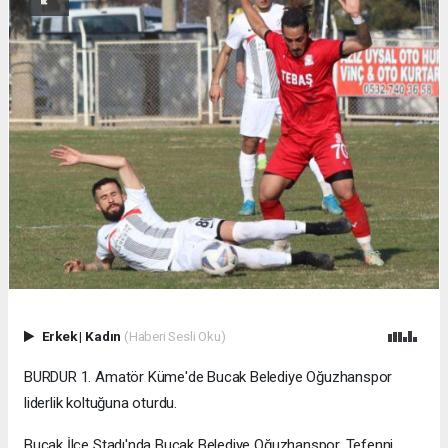
Erkek
|
Kadın
(Haberi Sesli Oku)
BURDUR 1. Amatör Küme'de Bucak Belediye Oğuzhanspor
liderlik koltuğuna oturdu.
Bucak İlçe Stadı'nda Bucak Belediye Oğuzhanspor, Tefenni