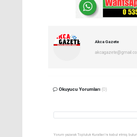
Akca Gazete
akcagazete@gmail.c
Okuyucu Yorumları
(0)
Yorum yazarak Topluluk Kuralları’nı kabul etmiş bulu