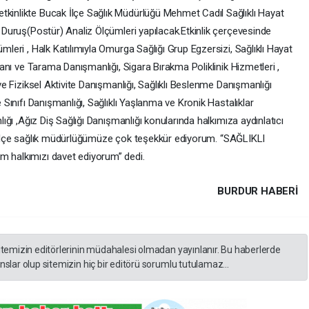
inlikte Bucak İlçe Sağlık Müdürlüğü Mehmet Cadıl Sağlıklı Hayat
 Duruş(Postür) Analiz Ölçümleri yapılacak.Etkinlik çerçevesinde
eri , Halk Katılımıyla Omurga Sağlığı Grup Egzersizi, Sağlıklı Hayat
anı ve Tarama Danışmanlığı, Sigara Bırakma Poliklinik Hizmetleri ,
ve Fiziksel Aktivite Danışmanlığı, Sağlıklı Beslenme Danışmanlığı
Sınıfı Danışmanlığı, Sağlıklı Yaşlanma ve Kronik Hastalıklar
ığı ,Ağız Diş Sağlığı Danışmanlığı konularında halkımıza aydınlatıcı
 ve ilçe sağlık müdürlüğümüze çok teşekkür ediyorum. “SAĞLIKLI
 halkımızı davet ediyorum” dedi.
BURDUR HABERİ
itemizin editörlerinin müdahalesi olmadan yayınlanır. Bu haberlerde
slar olup sitemizin hiç bir editörü sorumlu tutulamaz...