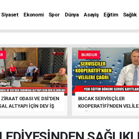
Siyaset
Ekonomi
Spor
Dünya
Asayiş
Eğitim
Sağlık
nat
UR
BURDUR
ZİRAAT ODASI VE DSİ'DEN
BUCAK SERVİSÇİLER
AL ALTYAPI İÇİN DEV İŞ
KOOPERATİFİ’NDEN VELİL
İ
ÇAĞRI
LEDİYESİNDEN SAĞLIKL