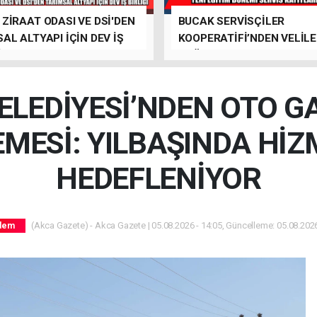
ZİRAAT ODASI VE DSİ'DEN
BUCAK SERVİSÇİLER
AL ALTYAPI İÇİN DEV İŞ
KOOPERATİFİ’NDEN VELİL
İ
ÇAĞRI
LEDİYESİ’NDEN OTO G
EMESİ: YILBAŞINDA Hİ
HEDEFLENİYOR
(Akca Gazete) - Akca Gazete | 05.08.2026 - 14:05, Güncelleme: 05.08.2026
dem