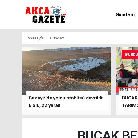
Gündem
Kültür-Sa
Anasayfa
Gündem
BURD
Cezayir'de yolcu otobüsü devrildi:
BUCAK 
6 ölü, 22 yaralı
TARIMS
BİRLİĞ
BUCAK BE