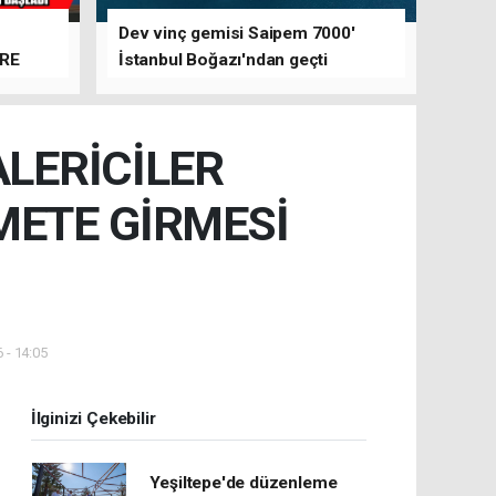
Dev vinç gemisi Saipem 7000'
ERE
İstanbul Boğazı'ndan geçti
ALERİCİLER
ZMETE GİRMESİ
 - 14:05
İlginizi Çekebilir
Yeşiltepe'de düzenleme