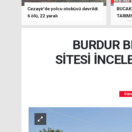
Cezayir'de yolcu otobüsü devrildi:
BUCAK 
6 ölü, 22 yaralı
TARIMS
BİRLİĞ
BURDUR BE
SİTESİ İNCEL
Gün