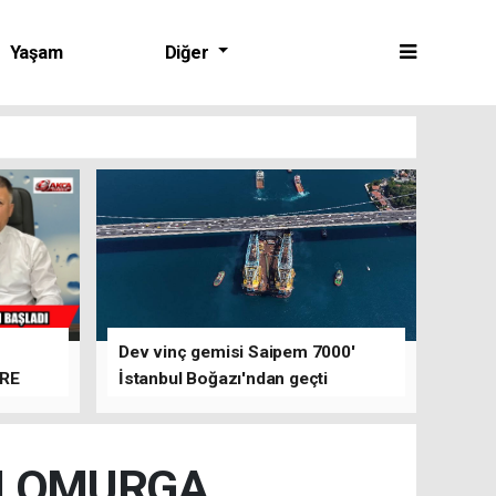
Yaşam
Diğer
Dev vinç gemisi Saipem 7000'
ERE
İstanbul Boğazı'ndan geçti
I OMURGA,