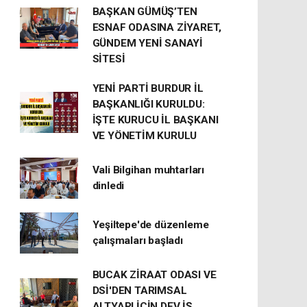
BAŞKAN GÜMÜŞ’TEN
ESNAF ODASINA ZİYARET,
GÜNDEM YENİ SANAYİ
SİTESİ
YENİ PARTİ BURDUR İL
BAŞKANLIĞI KURULDU:
İŞTE KURUCU İL BAŞKANI
VE YÖNETİM KURULU
Vali Bilgihan muhtarları
dinledi
Yeşiltepe'de düzenleme
çalışmaları başladı
BUCAK ZİRAAT ODASI VE
DSİ'DEN TARIMSAL
ALTYAPI İÇİN DEV İŞ