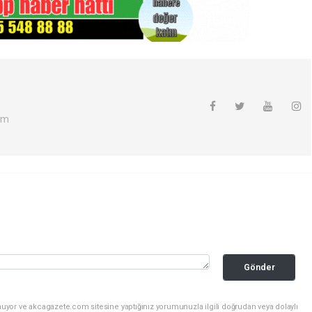
om
Gönder
nuyor ve akcagazete.com sitesine yaptığınız yorumunuzla ilgili doğrudan veya dolaylı