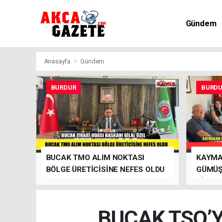
Gündem
Kültür-Sa
Anasayfa
Gündem
BURDUR
BURD
BUCAK TMO ALIM NOKTASI
KAYMA
BÖLGE ÜRETİCİSİNE NEFES OLDU
GÜMÜŞ
ZİYARE
SİTESİ
BUCAK TSO’YA