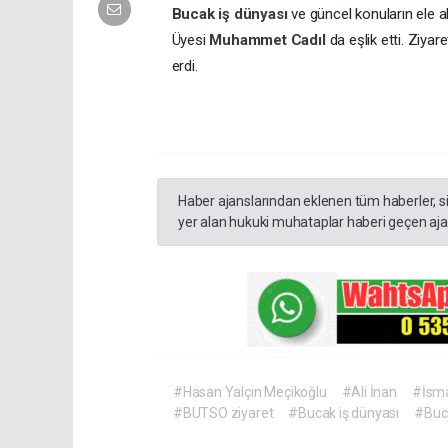
Bucak iş dünyası
ve güncel konuların ele al
Üyesi
Muhammet Cadıl
da eşlik etti. Ziya
erdi.
Haber ajanslarından eklenen tüm haberler, s
yer alan hukuki muhataplar haberi geçen ajan
#Hasan Yalçın Meçikoğlu
#Ali İnan
#İsma
#BUTSO ziyaret
#Bucak iş dünyası
#Buca