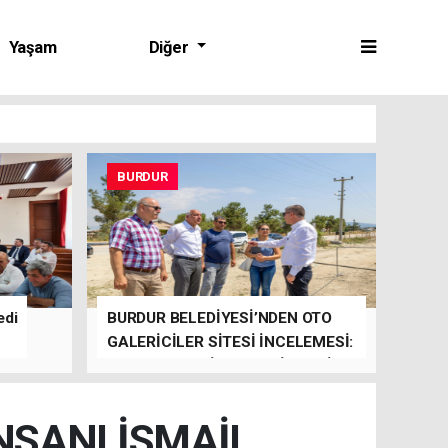
Yaşam
Diğer
BURDUR
edi
BURDUR BELEDİYESİ’NDEN OTO
GALERİCİLER SİTESİ İNCELEMESİ:
YILBAŞINDA HİZMETE GİRMESİ
HEDEFLENİYOR
İNSANI İSMAİL