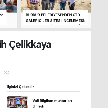
edi
BURDUR BELEDİYESİ’NDEN OTO
GALERİCİLER SİTESİ İNCELEMESİ:
YILBAŞINDA HİZMETE GİRMESİ
HEDEFLENİYOR
ih Çelikkaya
- 10:20
İlginizi Çekebilir
Vali Bilgihan muhtarları
dinledi