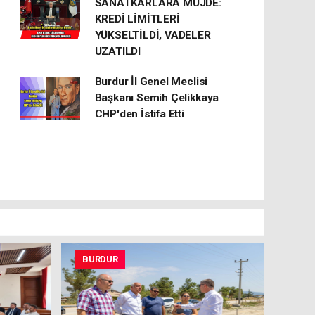
SANATKÂRLARA MÜJDE:
KREDİ LİMİTLERİ
YÜKSELTİLDİ, VADELER
UZATILDI
Burdur İl Genel Meclisi
Başkanı Semih Çelikkaya
CHP'den İstifa Etti
BURDUR