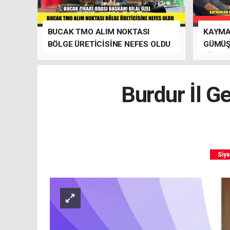
BUCAK TMO ALIM NOKTASI
KAYMA
BÖLGE ÜRETİCİSİNE NEFES OLDU
GÜMÜŞ
ZİYARE
SİTESİ
Burdur İl G
Siya