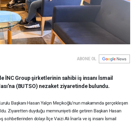
ABONE OL
e İNC Group şirketlerinin sahibi iş insanı İsmail
dası’na (BUTSO) nezaket ziyaretinde bulundu.
urulu Başkanı Hasan Yalçın Meçikoğlu’nun makamında gerçekleşen
lunuldu. Ziyaretten duyduğu memnuniyeti dile getiren Başkan Hasan
ş sohbetlerinden dolayı İlçe Vaizi Ali İnan’a ve iş insanı İsmail