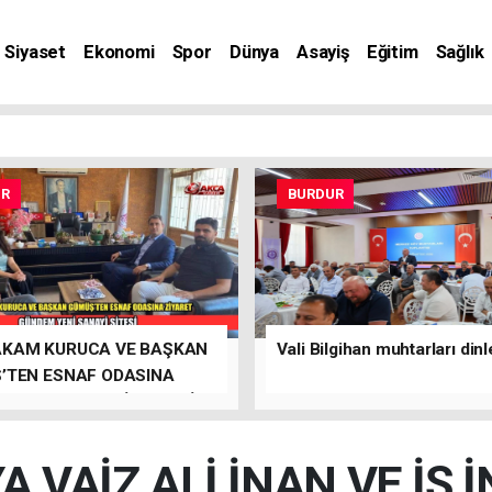
Siyaset
Ekonomi
Spor
Dünya
Asayiş
Eğitim
Sağlık
nat
UR
BURDUR
KAM KURUCA VE BAŞKAN
Vali Bilgihan muhtarları dinl
’TEN ESNAF ODASINA
T, GÜNDEM YENİ SANAYİ
 VAİZ ALİ İNAN VE İŞ 