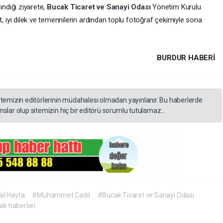
ındığı ziyarete,
Bucak Ticaret ve Sanayi Odası
Yönetim Kurulu
ret, iyi dilek ve temennilerin ardından toplu fotoğraf çekimiyle sona
BURDUR HABERİ
itemizin editörlerinin müdahalesi olmadan yayınlanır. Bu haberlerde
slar olup sitemizin hiç bir editörü sorumlu tutulamaz...
il Hayta
#Muhammet Cadıl
#Bucak Ticaret ve Sanayi Odası
k haberleri.