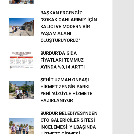
BAŞKAN ERCENGİZ:
"SOKAK CANLARIMIZ İÇİN
KALICI VE MODERN BİR
YAŞAM ALANI
OLUŞTURUYORUZ"
BURDUR’DA GIDA
FİYATLARI TEMMUZ
AYINDA %0,14 ARTTI
ŞEHİT UZMAN ONBAŞI
HİKMET ZENGİN PARKI
YENİ YÜZÜYLE HİZMETE
HAZIRLANIYOR
BURDUR BELEDİYESİ’NDEN
OTO GALERİCİLER SİTESİ
İNCELEMESİ: YILBAŞINDA
HİZMETE GİRMESİ