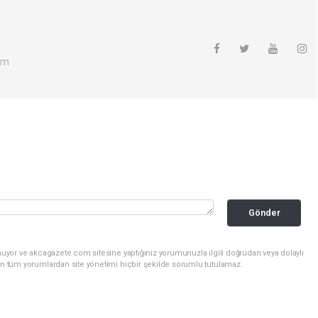
om
Gönder
nuyor ve akcagazete.com sitesine yaptığınız yorumunuzla ilgili doğrudan veya dolaylı
an tüm yorumlardan site yönetimi hiçbir şekilde sorumlu tutulamaz.