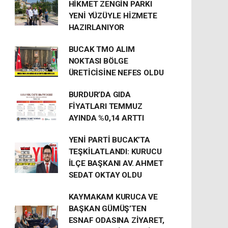
HİKMET ZENGİN PARKI
YENİ YÜZÜYLE HİZMETE
HAZIRLANIYOR
BUCAK TMO ALIM
NOKTASI BÖLGE
ÜRETİCİSİNE NEFES OLDU
BURDUR’DA GIDA
FİYATLARI TEMMUZ
AYINDA %0,14 ARTTI
YENİ PARTİ BUCAK’TA
TEŞKİLATLANDI: KURUCU
İLÇE BAŞKANI AV. AHMET
SEDAT OKTAY OLDU
KAYMAKAM KURUCA VE
BAŞKAN GÜMÜŞ’TEN
ESNAF ODASINA ZİYARET,