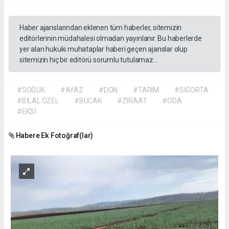
Haber ajanslarından eklenen tüm haberler, sitemizin
editörlerinin müdahalesi olmadan yayınlanır. Bu haberlerde
yer alan hukuki muhataplar haberi geçen ajanslar olup
sitemizin hiç bir editörü sorumlu tutulamaz...
#SOĞUK
#AYAZ
#DON
#TARIM
#SİGORTA
#BİLAL ÖZEL
#BUCAK
#ZİRAAT
#ODA
#EKSİ
Habere Ek Fotoğraf(lar)