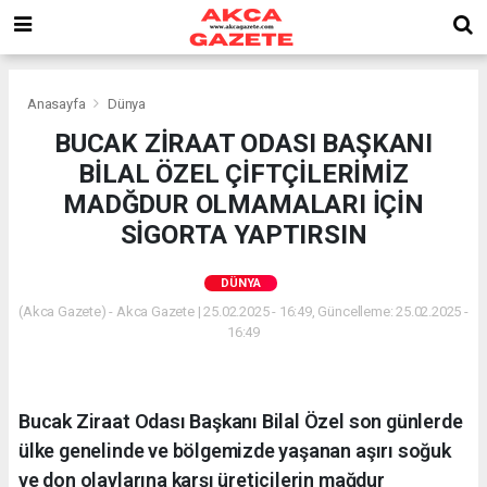
Anasayfa
Dünya
BUCAK ZİRAAT ODASI BAŞKANI
BİLAL ÖZEL ÇİFTÇİLERİMİZ
MADĞDUR OLMAMALARI İÇİN
SİGORTA YAPTIRSIN
DÜNYA
(Akca Gazete) - Akca Gazete | 25.02.2025 - 16:49, Güncelleme: 25.02.2025 -
16:49
Bucak Ziraat Odası Başkanı Bilal Özel son günlerde
ülke genelinde ve bölgemizde yaşanan aşırı soğuk
ve don olaylarına karşı üreticilerin mağdur