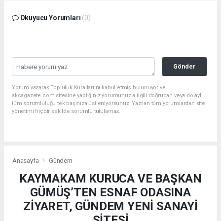
Okuyucu Yorumları
(0)
Gönder
Yorum yazarak Topluluk Kuralları’nı kabul etmiş bulunuyor ve
akcagazete.com sitesine yaptığınız yorumunuzla ilgili doğrudan veya dolaylı
tüm sorumluluğu tek başınıza üstleniyorsunuz. Yazılan tüm yorumlardan site
yönetimi hiçbir şekilde sorumlu tutulamaz.
Anasayfa
Gündem
KAYMAKAM KURUCA VE BAŞKAN
GÜMÜŞ’TEN ESNAF ODASINA
ZİYARET, GÜNDEM YENİ SANAYİ
SİTESİ