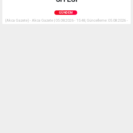
GÜNDEM
(Akca Gazete) - Akca Gazete | 05.08.2026 - 15:48, Güncelleme: 05.08.2026 -
17:21
BUCAK – Bucak Kaymakamı Can Kazım Kuruca ve
Bucak Belediye Başkanı Hülya Gümüş, Bucak Esnaf
ve Sanatkarlar Odası’na nezaket ziyaretinde
bulundu. İlçedeki esnafın taleplerinin masaya
yatırıldığı görüşmede, mevcut Sanayi Sitesi’nin
durumu ile yeni bir Sanayi Sitesi’nin gerekliliği ve
yapım süreçleri detaylıca ele alındı.
ABONE OL