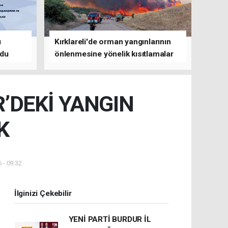
ü
Kırklareli'de orman yangınlarının
ldu
önlenmesine yönelik kısıtlamalar
getirildi
’DEKİ YANGIN
K
 - 09:32
İlginizi Çekebilir
YENİ PARTİ BURDUR İL