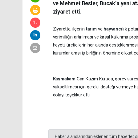
ve Mehmet Besler, Bucak’a yeni 
ziyaret etti.
Ziyarette, ilçenin
tarım
ve
hayvancılık
potan
verimliliğin artırılması ve kırsal kalkınma pr
heyeti, üreticilerin her alanda desteklenmesi v
kurumlar arası iş birliğinin önemine dikkat çe
Kaymakam
Can Kazım Kuruca, görev süresi 
yükseltilmesi için gerekli desteği vermeye h
dolayı teşekkür etti.
Haber ajanslarından eklenen tüm haberler, s