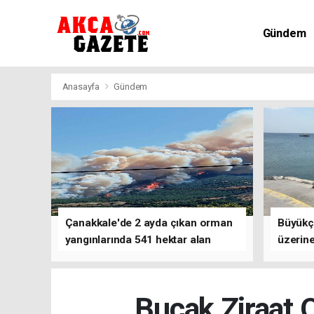
Gündem
Kültür-Sa
Anasayfa
Gündem
Çanakkale'de 2 ayda çıkan orman
Büyükç
yangınlarında 541 hektar alan
üzerine
zarar gördü
çalışm
Bucak Ziraat 