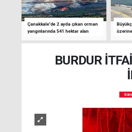
Çanakkale'de 2 ayda çıkan orman
Büyükç
yangınlarında 541 hektar alan
üzerine
zarar gördü
çalışm
BURDUR İTFA
Gün