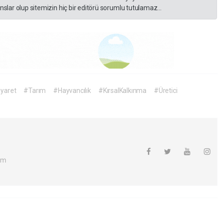
slar olup sitemizin hiç bir editörü sorumlu tutulamaz...
yaret
#Tarım
#Hayvancılık
#KırsalKalkınma
#Üretici
om