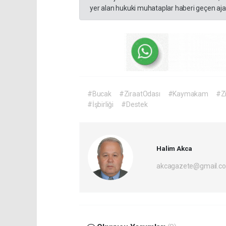
yer alan hukuki muhataplar haberi geçen ajan
#Bucak
#ZiraatOdası
#Kaymakam
#Zi
#İşbirliği
#Destek
Halim Akca
akcagazete@gmail.c