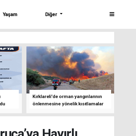
Yaşam
Diğer
ü
Kırklareli'de orman yangınlarının
ldu
önlenmesine yönelik kısıtlamalar
getirildi
uca’ya Hayırlı