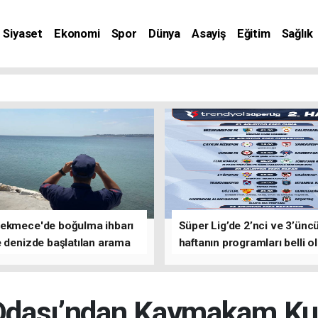
Siyaset
Ekonomi
Spor
Dünya
Asayiş
Eğitim
Sağlık
nat
ekmece'de boğulma ihbarı
Süper Lig’de 2’nci ve 3’ünc
 denizde başlatılan arama
haftanın programları belli o
asına devam edildi
Odası’ndan Kaymakam Kur