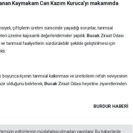
atanan Kaymakam Can Kazım Kuruca’yı makamında
siyeli, çiftçilerin üretim sürecinde yaşadığı sorunlar, tarımsal
ojeleri üzerine kapsamlı değerlendirmeler yapıldı.
Bucak
Ziraat Odası
e tarımsal faaliyetlerin sürdürülebilir şekilde geliştirilmesi için
kti.
boyunca ilçenin tarımsal kalkınması ve üreticilerin refah seviyesinin
azır olduğunu belirterek,
Bucak
Ziraat Odası heyetine ziyaretlerinden
BURDUR HABERİ
itemizin editörlerinin müdahalesi olmadan yayınlanır. Bu haberlerde