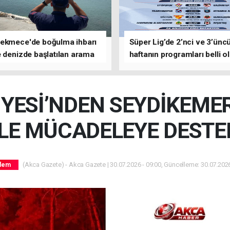
ekmece'de boğulma ihbarı
Süper Lig’de 2’nci ve 3’ünc
 denizde başlatılan arama
haftanın programları belli o
asına devam edildi
İYESİ’NDEN SEYDİKEMER
İLE MÜCADELEYE DESTE
(Akca Gazete) - Akca Gazete | 30.07.2026 - 09:00, Güncelleme: 30.07.2026
dem