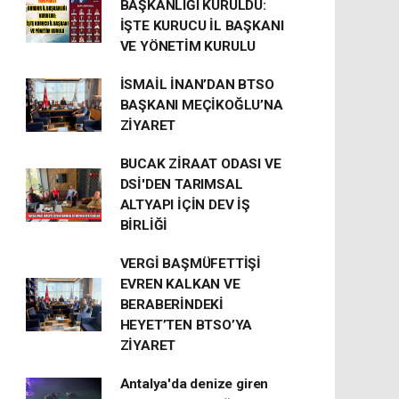
BAŞKANLIĞI KURULDU:
İŞTE KURUCU İL BAŞKANI
VE YÖNETİM KURULU
İSMAİL İNAN’DAN BTSO
BAŞKANI MEÇİKOĞLU’NA
ZİYARET
BUCAK ZİRAAT ODASI VE
DSİ'DEN TARIMSAL
ALTYAPI İÇİN DEV İŞ
BİRLİĞİ
VERGİ BAŞMÜFETTİŞİ
EVREN KALKAN VE
BERABERİNDEKİ
HEYET’TEN BTSO’YA
ZİYARET
Antalya'da denize giren