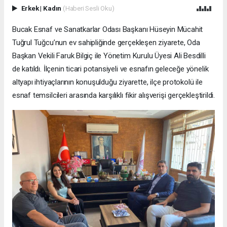
Erkek
|
Kadın
(Haberi Sesli Oku)
Bucak Esnaf ve Sanatkarlar Odası Başkanı Hüseyin Mücahit
Tuğrul Tuğcu’nun ev sahipliğinde gerçekleşen ziyarete, Oda
Başkan Vekili Faruk Bilgiç ile Yönetim Kurulu Üyesi Ali Besdilli
de katıldı. İlçenin ticari potansiyeli ve esnafın geleceğe yönelik
altyapı ihtiyaçlarının konuşulduğu ziyarette, ilçe protokolü ile
esnaf temsilcileri arasında karşılıklı fikir alışverişi gerçekleştirildi.