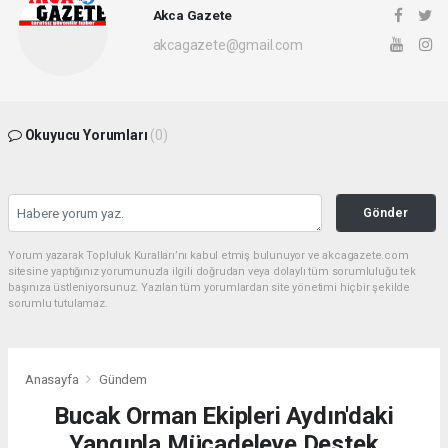
Akca Gazete
akcagazete@gmail.com
Okuyucu Yorumları
(0)
Gönder
Yorum yazarak Topluluk Kuralları’nı kabul etmiş bulunuyor ve akcagazete.com
sitesine yaptığınız yorumunuzla ilgili doğrudan veya dolaylı tüm sorumluluğu tek
başınıza üstleniyorsunuz. Yazılan tüm yorumlardan site yönetimi hiçbir şekilde
sorumlu tutulamaz.
Anasayfa
Gündem
Bucak Orman Ekipleri Aydın'daki
Yangınla Mücadeleye Destek