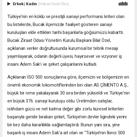
Erkek
|
Kadın
(Haberi Sesli Oku)
Türkiye'nin en köklü ve prestijli sanayi performans kriteri olan
bu listelerde, Bucak ilçemizde faaliyet gösteren sanayi
kuruluşları elde ettikleri tarihi başarılarla göğsümüzü kabarttı.
Bucak Ziraat Odası Yönetim Kurulu Başkanı Bilal Özel,
açıklanan veriler doğrultusunda kurumsal bir tebrik mesajı
yayımlayarak, odanın değerli üyesi, hayırsever ve vizyoner iş
insanı Adem Sak’ı ve şirket çalışanlarını kutladı.
Açıklanan İSO 500 sonuçlarına göre, ilçemizin ve bölgemizin en
önemli ekonomik lokomotiflerinden biri olan AS ÇİMENTO A.Ş.,
büyük bir ivme yakalayarak 30 sıra birden yükseldi ve Türkiye'nin
en büyük 376. sanayi kuruluşu oldu. Üretimden satışlar,
istihdam gücü ve net katma değer gibi zorlu küresel kriterleri
başarıyla geride bırakan şirket, Türkiye’nin devler ligindeki yerini
bir kez daha kararlılıkla sağlamlaştırdı. Bunun yanı sıra, yine
başarılı iş insanı Adem Sak’a ait olan ve "Türkiye’nin İkinci 500