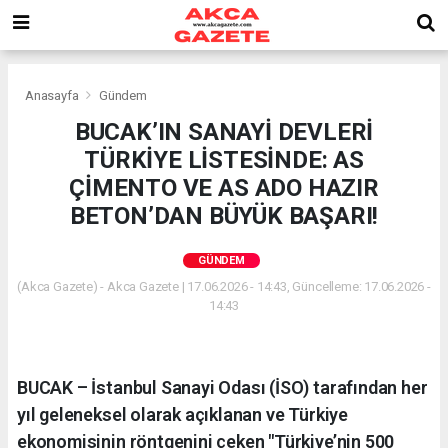
Anasayfa
Gündem
BUCAK’IN SANAYİ DEVLERİ
TÜRKİYE LİSTESİNDE: AS
ÇİMENTO VE AS ADO HAZIR
BETON’DAN BÜYÜK BAŞARI!
GÜNDEM
(Akca Gazete) - Akca Gazete | 17.06.2026 - 14:43, Güncelleme: 17.06.2026 -
14:43
BUCAK – İstanbul Sanayi Odası (İSO) tarafından her
yıl geleneksel olarak açıklanan ve Türkiye
ekonomisinin röntgenini çeken "Türkiye’nin 500