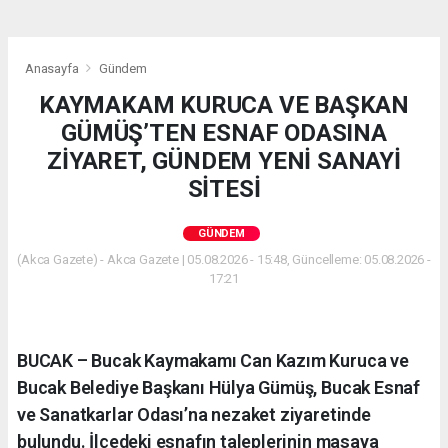
Anasayfa
Gündem
KAYMAKAM KURUCA VE BAŞKAN
GÜMÜŞ’TEN ESNAF ODASINA
ZİYARET, GÜNDEM YENİ SANAYİ
SİTESİ
GÜNDEM
(Akca Gazete) - Akca Gazete | 05.08.2026 - 15:48, Güncelleme: 05.08.2026 -
17:21
BUCAK – Bucak Kaymakamı Can Kazım Kuruca ve
Bucak Belediye Başkanı Hülya Gümüş, Bucak Esnaf
ve Sanatkarlar Odası’na nezaket ziyaretinde
bulundu. İlçedeki esnafın taleplerinin masaya