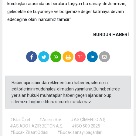
kuruluşları arasında üst sıralara taşıyan bu sanayi devlerimizin,
gelecekte de büyümeye ve bölgemize değer katmaya devam
edeceğine olan inancımız tamdır."
BURDUR HABERİ
Haber ajanslarından eklenen tüm haberler, sitemizin
editörlerinin müdahalesi olmadan yayınlanır. Bu haberlerde
yer alan hukuki muhataplar haberi geçen ajanslar olup
sitemizin hiç bir editörü sorumlu tutulamaz...
#Bilal Özel
#Adem Sak
#AS ÇİMENTO A.Ş.
#AS ADO HAZIR BETON A.Ş.
#İSO 500 2025
#Bucak Ziraat Odası
#Bucak sanayi başarıları