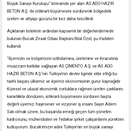
Büyük Sanayi Kuruluşu" listesinde yer alan AS ADO HAZIR
BETON A.Ş. de istikrarlı büyümesini sürdürerek bölgedeki
üretim ve altyapı gücünü bir kez daha tescilledi.
Açıklanan listelerin ardından kapsamlı bir değerlendirmede
bulunan Bucak Ziraat Odası Başkanı Bilal Özel, şu ifadeleri
kullandı:
"İlçemizin ve bölgemizin istihdamına, üretimine ve ihracatına
muazzam katkılar sağlayan AS ÇİMENTO A.Ş. ve AS ADO
HAZIR BETON A.Ş.’nin Türkiye’nin devler liginde elde ettiği bu
tarihi başarı, ülkemiz ve ilçemiz ekonomisinin gurur kaynağıdır.
Küresel ve ulusal ekonomik zorluklara rağmen üretim çarklarını
kararlılıkla döndüren, istikrarlı büyümesini sürdüren başta
değerli üyemiz, hayırsever ve vizyoner iş insanı Sayın Adem
Sak olmak üzere, bu başarıda emeği geçen tüm yönetim
kadrosunu, mühendisleri ve fedakar şirket çalışanlarını yürekten
kutluyorum. Bucak’ımızın adını Türkiye’nin en büyük sanayi