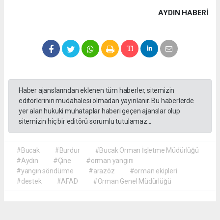
AYDIN HABERİ
Haber ajanslarından eklenen tüm haberler, sitemizin
editörlerinin müdahalesi olmadan yayınlanır. Bu haberlerde
yer alan hukuki muhataplar haberi geçen ajanslar olup
sitemizin hiç bir editörü sorumlu tutulamaz...
#Bucak
#Burdur
#Bucak Orman İşletme Müdürlüğü
#Aydın
#Çine
#orman yangını
#yangın söndürme
#arazöz
#orman ekipleri
#destek
#AFAD
#Orman Genel Müdürlüğü