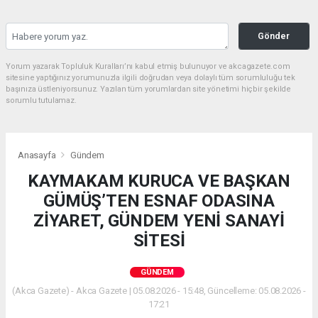
Gönder
Yorum yazarak Topluluk Kuralları’nı kabul etmiş bulunuyor ve akcagazete.com
sitesine yaptığınız yorumunuzla ilgili doğrudan veya dolaylı tüm sorumluluğu tek
başınıza üstleniyorsunuz. Yazılan tüm yorumlardan site yönetimi hiçbir şekilde
sorumlu tutulamaz.
Anasayfa
Gündem
KAYMAKAM KURUCA VE BAŞKAN
GÜMÜŞ’TEN ESNAF ODASINA
ZİYARET, GÜNDEM YENİ SANAYİ
SİTESİ
GÜNDEM
(Akca Gazete) - Akca Gazete | 05.08.2026 - 15:48, Güncelleme: 05.08.2026 -
17:21