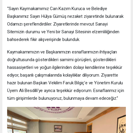
“Sayın Kaymakamımız Can Kazım Kuruca ve Belediye
Başkanımız Sayın Hülya Gümüş nezaket ziyaretinde bulunarak
Odamızı şereflendirdiler. Ziyaretlerinde mevcut Sanayi
Sitemizin durumu ve Yeni bir Sanayi Sitesinin elzemliliğinden
bahsederek fikir alışverişinde bulunduk.
Kaymakamımızın ve Başkanımızın esnaflarımızın ihtiyaçları
doğrultusunda gösterdikleri samimi görüşleri, gösterdikleri
hassasiyetleri ve yoğun ilgilerinden dolayı kendilerine teşekkür
ediyor, başarılı çalışmalarında kolaylıklar diliyorum. Ziyarette
hazır bulunan Başkan Vekilim Faruk Bilgiç’e ve Yönetim Kurulu
Üyem Ali Besdilli’ye ayrıca teşekkür ediyorum. Esnaflarımız için
tüm girişimlerde bulunuyoruz, bulunmaya devam edeceğiz.”