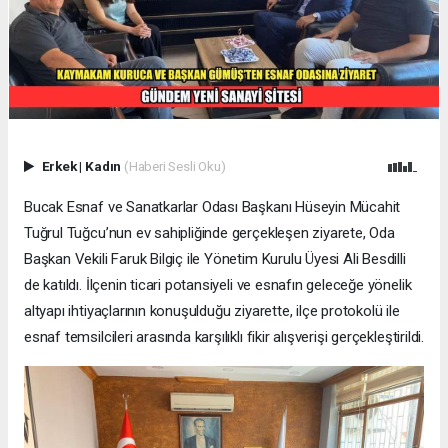
Erkek
|
Kadın
(Haberi Sesli Oku)
Bucak Esnaf ve Sanatkarlar Odası Başkanı Hüseyin Mücahit
Tuğrul Tuğcu’nun ev sahipliğinde gerçekleşen ziyarete, Oda
Başkan Vekili Faruk Bilgiç ile Yönetim Kurulu Üyesi Ali Besdilli
de katıldı. İlçenin ticari potansiyeli ve esnafın geleceğe yönelik
altyapı ihtiyaçlarının konuşulduğu ziyarette, ilçe protokolü ile
esnaf temsilcileri arasında karşılıklı fikir alışverişi gerçekleştirildi.