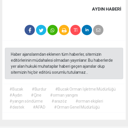
AYDIN HABERİ
Haber ajanslarından eklenen tüm haberler, sitemizin
editörlerinin müdahalesi olmadan yayınlanır. Bu haberlerde
yer alan hukuki muhataplar haberi geçen ajanslar olup
sitemizin hiç bir editörü sorumlu tutulamaz...
#Bucak
#Burdur
#Bucak Orman İşletme Müdürlüğü
#Aydın
#Çine
#orman yangını
#yangın söndürme
#arazöz
#orman ekipleri
#destek
#AFAD
#Orman Genel Müdürlüğü