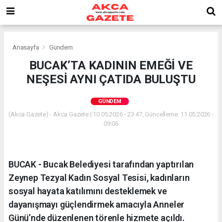
Anasayfa
Gündem
BUCAK’TA KADININ EMEĞİ VE
NEŞESİ AYNI ÇATIDA BULUŞTU
GÜNDEM
(Akca Gazete) - Akca Gazete | 10.05.2026 - 23:47, Güncelleme: 11.05.2026 -
09:06
BUCAK - Bucak Belediyesi tarafından yaptırılan
Zeynep Tezyal Kadın Sosyal Tesisi, kadınların
sosyal hayata katılımını desteklemek ve
dayanışmayı güçlendirmek amacıyla Anneler
Günü’nde düzenlenen törenle hizmete açıldı.