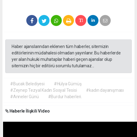
Haber ajanslarından eklenen tüm haberler, sitemizin
editörlerinin müdahalesi olmadan yayınlanır. Bu haberlerde
yer alan hukuki muhataplar haberi geçen ajanslar olup
sitemizin hiç bir editörü sorumlu tutulamaz...
#Bucak Belediyesi
#Hülya Gümüş
#Zeynep Tezyal Kadın Sosyal Tesisi
#kadın dayanışması
#Anneler Günü
#Burdur haberleri.
Haberle İlişkili Video