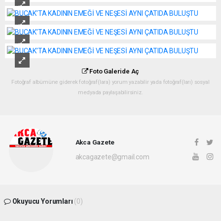
Foto Galeride Aç
Fotoğraf albümüne giderek fotoğraf(lara) yorum yazabilir yada fotoğraf(ları) sosyal
medyada paylaşabilirsiniz.
Akca Gazete
akcagazete@gmail.com
Okuyucu Yorumları
(0)