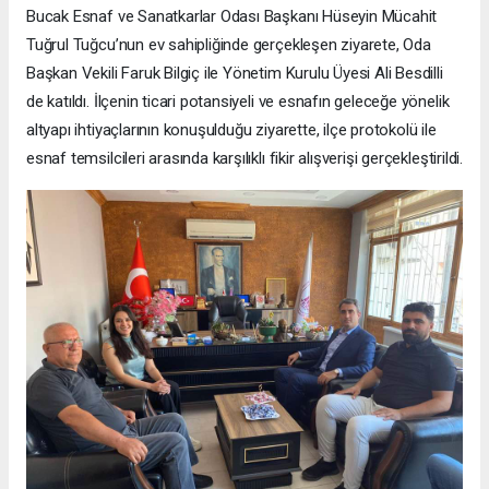
Bucak Esnaf ve Sanatkarlar Odası Başkanı Hüseyin Mücahit
Tuğrul Tuğcu’nun ev sahipliğinde gerçekleşen ziyarete, Oda
Başkan Vekili Faruk Bilgiç ile Yönetim Kurulu Üyesi Ali Besdilli
de katıldı. İlçenin ticari potansiyeli ve esnafın geleceğe yönelik
altyapı ihtiyaçlarının konuşulduğu ziyarette, ilçe protokolü ile
esnaf temsilcileri arasında karşılıklı fikir alışverişi gerçekleştirildi.