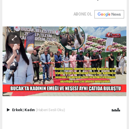
ABONE OL
Erkek
|
Kadın
(Haberi Sesli Oku)