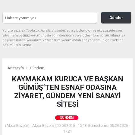
Gönder
Yorum yazarak Topluluk Kuralları’nı kabul etmiş bulunuyor ve akcagazete.com
sitesine yaptığınız yorumunuzla ilgili doğrudan veya dolaylı tüm sorumluluğu tek
başınıza üstleniyorsunuz. Yazılan tüm yorumlardan site yönetimi hiçbir şekilde
sorumlu tutulamaz.
Anasayfa
Gündem
KAYMAKAM KURUCA VE BAŞKAN
GÜMÜŞ’TEN ESNAF ODASINA
ZİYARET, GÜNDEM YENİ SANAYİ
SİTESİ
GÜNDEM
(Akca Gazete) - Akca Gazete | 05.08.2026 - 15:48, Güncelleme: 05.08.2026 -
17:21