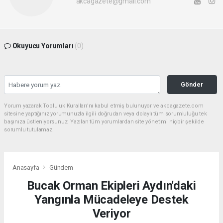
akcagazete@gmail.com
Okuyucu Yorumları
(0)
Gönder
Yorum yazarak Topluluk Kuralları’nı kabul etmiş bulunuyor ve akcagazete.com
sitesine yaptığınız yorumunuzla ilgili doğrudan veya dolaylı tüm sorumluluğu tek
başınıza üstleniyorsunuz. Yazılan tüm yorumlardan site yönetimi hiçbir şekilde
sorumlu tutulamaz.
Anasayfa
Gündem
Bucak Orman Ekipleri Aydın'daki
Yangınla Mücadeleye Destek
Veriyor