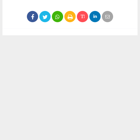
Haber ajanslarından eklenen tüm haberler, sitemizin
editörlerinin müdahalesi olmadan yayınlanır. Bu haberlerde
yer alan hukuki muhataplar haberi geçen ajanslar olup
sitemizin hiç bir editörü sorumlu tutulamaz...
Akca Gazete
akcagazete@gmail.com