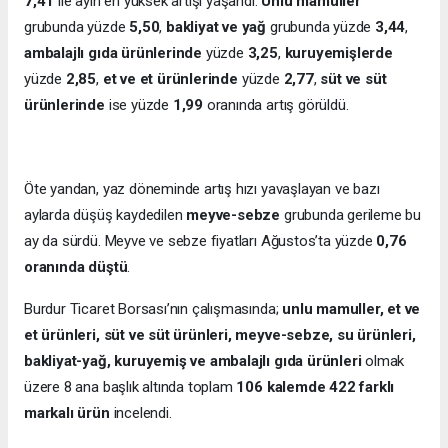
7,41
ile ayın en yüksek artışı yaşandı.
Unlu mamuller
grubunda yüzde
5,50
,
bakliyat ve yağ
grubunda yüzde
3,44
,
ambalajlı gıda ürünlerinde
yüzde
3,25
,
kuruyemişlerde
yüzde
2,85
,
et ve et ürünlerinde
yüzde
2,77
,
süt ve süt
ürünlerinde
ise yüzde
1,99
oranında artış görüldü.
Öte yandan, yaz döneminde artış hızı yavaşlayan ve bazı
aylarda düşüş kaydedilen
meyve-sebze
grubunda gerileme bu
ay da sürdü. Meyve ve sebze fiyatları Ağustos’ta yüzde
0,76
oranında düştü
.
Burdur Ticaret Borsası’nın çalışmasında;
unlu mamuller, et ve
et ürünleri, süt ve süt ürünleri, meyve-sebze, su ürünleri,
bakliyat-yağ, kuruyemiş ve ambalajlı gıda ürünleri
olmak
üzere 8 ana başlık altında toplam
106 kalemde 422 farklı
markalı ürün
incelendi.