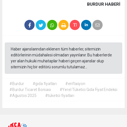
BURDUR HABERİ
Haber ajanslarından eklenen tüm haberler, sitemizin
editörlerinin müdahalesi olmadan yayınlanır. Bu haberlerde
yer alan hukuki muhataplar haberi geçen ajanslar olup
sitemizin hiç bir editörü sorumlu tutulamaz...
#Burdur
#gıda fiyatları
#enflasyon
#Burdur Ticaret Borsası
#Yerel Tüketici Gıda Fiyat Endeksi
#Ağustos 2025
#tüketici fiyatları