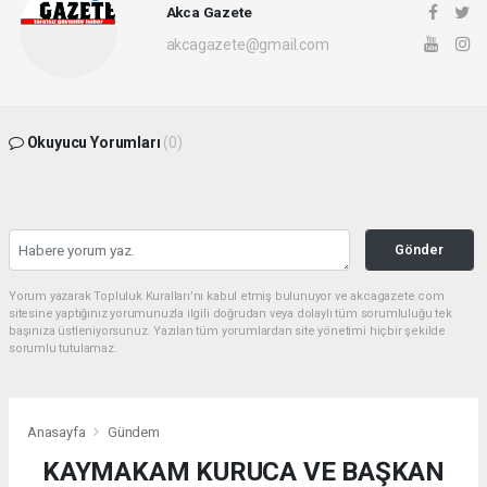
Akca Gazete
akcagazete@gmail.com
Okuyucu Yorumları
(0)
Gönder
Yorum yazarak Topluluk Kuralları’nı kabul etmiş bulunuyor ve akcagazete.com
sitesine yaptığınız yorumunuzla ilgili doğrudan veya dolaylı tüm sorumluluğu tek
başınıza üstleniyorsunuz. Yazılan tüm yorumlardan site yönetimi hiçbir şekilde
sorumlu tutulamaz.
Anasayfa
Gündem
KAYMAKAM KURUCA VE BAŞKAN