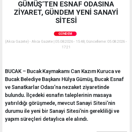
GÜMÜŞ’TEN ESNAF ODASINA
ZİYARET, GÜNDEM YENİ SANAYİ
SİTESİ
GÜNDEM
(Akca Gazete) - Akca Gazete | 05.08.2026 - 15:48, Güncelleme: 05.08.2026 -
17:21
BUCAK – Bucak Kaymakamı Can Kazım Kuruca ve
Bucak Belediye Başkanı Hülya Gümüş, Bucak Esnaf
ve Sanatkarlar Odası’na nezaket ziyaretinde
bulundu. İlçedeki esnafın taleplerinin masaya
yatırıldığı görüşmede, mevcut Sanayi Sitesi’nin
durumu ile yeni bir Sanayi Sitesi’nin gerekliliği ve
yapım süreçleri detaylıca ele alındı.