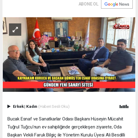
ABONE OL
Erkek
|
Kadın
(Haberi Sesli Oku)
Bucak Esnaf ve Sanatkarlar Odası Başkanı Hüseyin Mücahit
Tuğrul Tuğcu’nun ev sahipliğinde gerçekleşen ziyarete, Oda
Başkan Vekili Faruk Bilgiç ile Yönetim Kurulu Üyesi Ali Besdilli