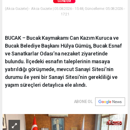
GÜNDEM
(Akca Gazete) - Akca Gazete | 05.08.2026 - 15:48, Güncelleme: 05.08.2026 -
17:21
BUCAK – Bucak Kaymakamı Can Kazım Kuruca ve
Bucak Belediye Başkanı Hülya Gümüş, Bucak Esnaf
ve Sanatkarlar Odası’na nezaket ziyaretinde
bulundu. İlçedeki esnafın taleplerinin masaya
yatırıldığı görüşmede, mevcut Sanayi Sitesi’nin
durumu ile yeni bir Sanayi Sitesi’nin gerekliliği ve
yapım süreçleri detaylıca ele alındı.
ABONE OL