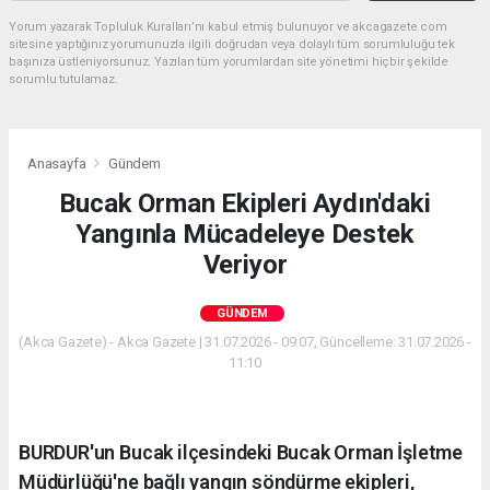
Yorum yazarak Topluluk Kuralları’nı kabul etmiş bulunuyor ve akcagazete.com
sitesine yaptığınız yorumunuzla ilgili doğrudan veya dolaylı tüm sorumluluğu tek
başınıza üstleniyorsunuz. Yazılan tüm yorumlardan site yönetimi hiçbir şekilde
sorumlu tutulamaz.
Anasayfa
Gündem
Bucak Orman Ekipleri Aydın'daki
Yangınla Mücadeleye Destek
Veriyor
GÜNDEM
(Akca Gazete) - Akca Gazete | 31.07.2026 - 09:07, Güncelleme: 31.07.2026 -
11:10
BURDUR'un Bucak ilçesindeki Bucak Orman İşletme
Müdürlüğü'ne bağlı yangın söndürme ekipleri,