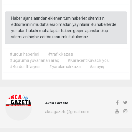
Haber ajanslarından eklenen tüm haberler, sitemizin
editörlerinin müdahalesi olmadan yayınlanır. Bu haberlerde
yer alan hukuki muhataplar haberi geçen ajanslar olup
sitemizin hiç bir editörü sorumlu tutulamaz...
#urdur haberleri
#trafik kazası
#uçuruma yuvarlanan araç
#Karakent Kavacık yolu
#Burdur İtfaiyesi
#yaralamalı kaza
#asayiş.
Akca Gazete
akcagazete@gmail.com