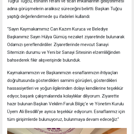
Tuğrul Tuğcu, esnafın refahı ve ticari imkânlarının geliştirilmesi
adına görüşmelerin aralıksız süreceğini belirtti. Başkan Tuğcu
yaptığı değerlendirmede şu ifadeleri kullandı:
“Sayın Kaymakamımız Can Kazım Kuruca ve Belediye
Başkanımız Sayın Hülya Gümüş nezaket ziyaretinde bulunarak
Odamızı şereflendirdiler. Ziyaretlerinde mevcut Sanayi
Sitemizin durumu ve Yeni bir Sanayi Sitesinin elzemliliğinden
bahsederek fikir alışverişinde bulunduk.
Kaymakamımızın ve Başkanımızın esnaflarımızın ihtiyaçları
doğrultusunda gösterdikleri samimi görüşleri, gösterdikleri
hassasiyetleri ve yoğun ilgilerinden dolayı kendilerine teşekkür
ediyor, başarılı çalışmalarında kolaylıklar diliyorum. Ziyarette
hazır bulunan Başkan Vekilim Faruk Bilgiç’e ve Yönetim Kurulu
Üyem Ali Besdilli’ye ayrıca teşekkür ediyorum. Esnaflarımız için
tüm girişimlerde bulunuyoruz, bulunmaya devam edeceğiz.”