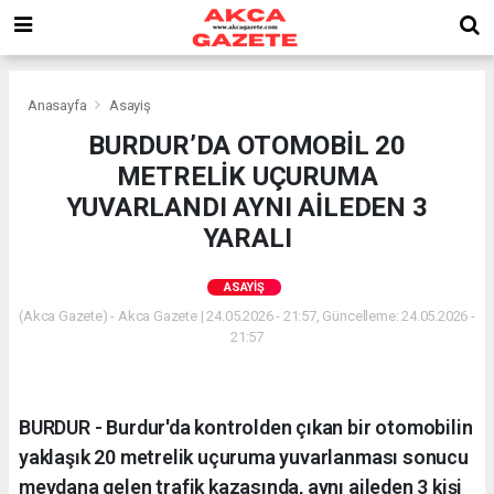
Anasayfa
Asayiş
BURDUR’DA OTOMOBİL 20
METRELİK UÇURUMA
YUVARLANDI AYNI AİLEDEN 3
YARALI
ASAYIŞ
(Akca Gazete) - Akca Gazete | 24.05.2026 - 21:57, Güncelleme: 24.05.2026 -
21:57
BURDUR - Burdur'da kontrolden çıkan bir otomobilin
yaklaşık 20 metrelik uçuruma yuvarlanması sonucu
meydana gelen trafik kazasında, aynı aileden 3 kişi