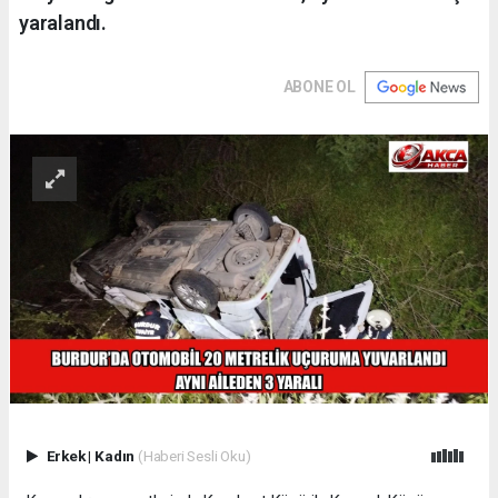
yaralandı.
ABONE OL
Erkek
|
Kadın
(Haberi Sesli Oku)