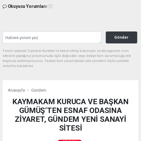
Okuyucu Yorumları
(0)
Gönder
Yorum yazarak Topluluk Kuralları’nı kabul etmiş bulunuyor ve akcagazete.com
sitesine yaptığınız yorumunuzla ilgili doğrudan veya dolaylı tüm sorumluluğu tek
başınıza üstleniyorsunuz. Yazılan tüm yorumlardan site yönetimi hiçbir şekilde
sorumlu tutulamaz.
Anasayfa
Gündem
KAYMAKAM KURUCA VE BAŞKAN
GÜMÜŞ’TEN ESNAF ODASINA
ZİYARET, GÜNDEM YENİ SANAYİ
SİTESİ