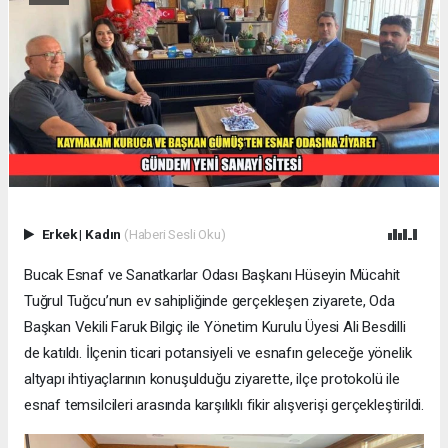
Erkek
|
Kadın
(Haberi Sesli Oku)
Bucak Esnaf ve Sanatkarlar Odası Başkanı Hüseyin Mücahit
Tuğrul Tuğcu’nun ev sahipliğinde gerçekleşen ziyarete, Oda
Başkan Vekili Faruk Bilgiç ile Yönetim Kurulu Üyesi Ali Besdilli
de katıldı. İlçenin ticari potansiyeli ve esnafın geleceğe yönelik
altyapı ihtiyaçlarının konuşulduğu ziyarette, ilçe protokolü ile
esnaf temsilcileri arasında karşılıklı fikir alışverişi gerçekleştirildi.