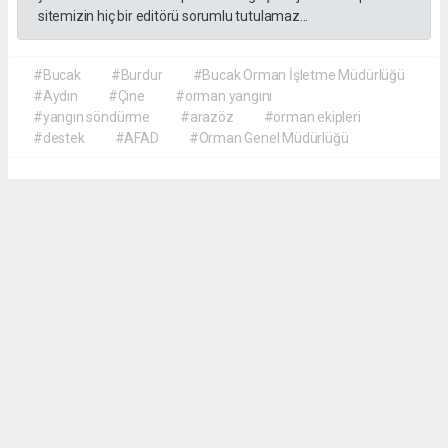
sitemizin hiç bir editörü sorumlu tutulamaz...
#Bucak
#Burdur
#Bucak Orman İşletme Müdürlüğü
#Aydın
#Çine
#orman yangını
#yangın söndürme
#arazöz
#orman ekipleri
#destek
#AFAD
#Orman Genel Müdürlüğü
Akca Gazete
akcagazete@gmail.com
Okuyucu Yorumları
(0)