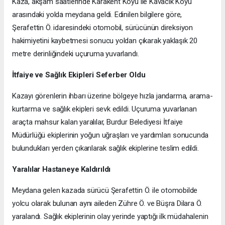
Kaza, akşam saatlerinde Karakent Köyü ile Kavacık Köyü
arasındaki yolda meydana geldi. Edinilen bilgilere göre,
Şerafettin Ö. idaresindeki otomobil, sürücünün direksiyon
hakimiyetini kaybetmesi sonucu yoldan çıkarak yaklaşık 20
metre derinliğindeki uçuruma yuvarlandı.
İtfaiye ve Sağlık Ekipleri Seferber Oldu
Kazayı görenlerin ihbarı üzerine bölgeye hızla jandarma, arama-
kurtarma ve sağlık ekipleri sevk edildi. Uçuruma yuvarlanan
araçta mahsur kalan yaralılar, Burdur Belediyesi İtfaiye
Müdürlüğü ekiplerinin yoğun uğraşları ve yardımları sonucunda
bulundukları yerden çıkarılarak sağlık ekiplerine teslim edildi.
Yaralılar Hastaneye Kaldırıldı
Meydana gelen kazada sürücü Şerafettin Ö. ile otomobilde
yolcu olarak bulunan aynı aileden Zühre Ö. ve Büşra Dilara Ö.
yaralandı. Sağlık ekiplerinin olay yerinde yaptığı ilk müdahalenin