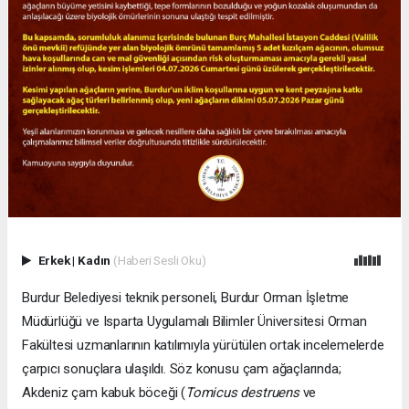
Erkek
|
Kadın
(Haberi Sesli Oku)
Burdur Belediyesi teknik personeli, Burdur Orman İşletme
Müdürlüğü ve Isparta Uygulamalı Bilimler Üniversitesi Orman
Fakültesi uzmanlarının katılımıyla yürütülen ortak incelemelerde
çarpıcı sonuçlara ulaşıldı. Söz konusu çam ağaçlarında;
Akdeniz çam kabuk böceği (
Tomicus destruens
ve