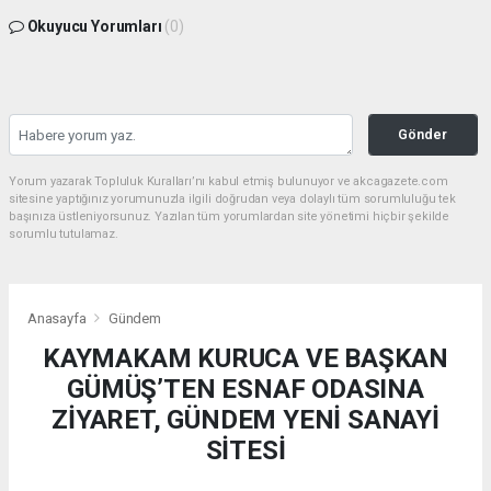
Okuyucu Yorumları
(0)
Gönder
Yorum yazarak Topluluk Kuralları’nı kabul etmiş bulunuyor ve akcagazete.com
sitesine yaptığınız yorumunuzla ilgili doğrudan veya dolaylı tüm sorumluluğu tek
başınıza üstleniyorsunuz. Yazılan tüm yorumlardan site yönetimi hiçbir şekilde
sorumlu tutulamaz.
Anasayfa
Gündem
KAYMAKAM KURUCA VE BAŞKAN
GÜMÜŞ’TEN ESNAF ODASINA
ZİYARET, GÜNDEM YENİ SANAYİ
SİTESİ