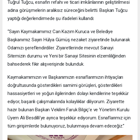
Tuğrul Tuğcu, esnafın refahı ve ticari imkânlarının geliştirilmesi
adına görüşmelerin aralıksız süreceğini belirtti. Başkan Tuğcu
yaptığı değerlendirmede şu ifadeleri kullandı:
“Sayın Kaymakamımız Can Kazım Kuruca ve Belediye
Başkanımız Sayın Hülya Gümüş nezaket ziyaretinde bulunarak
Odamızı şereflendirdiler. Ziyaretlerinde mevcut Sanayi
Sitemizin durumu ve Yeni bir Sanayi Sitesinin elzemliliğinden
bahsederek fikir alışverişinde bulunduk.
Kaymakamımızın ve Başkanımızın esnaflarımızın ihtiyaçları
doğrultusunda gösterdikleri samimi görüşleri, gösterdikleri
hassasiyetleri ve yoğun ilgilerinden dolayı kendilerine teşekkür
ediyor, başarılı çalışmalarında kolaylıklar diliyorum. Ziyarette
hazır bulunan Başkan Vekilim Faruk Bilgiç’e ve Yönetim Kurulu
Üyem Ali Besdilli’ye ayrıca teşekkür ediyorum. Esnaflarımız için
tüm girişimlerde bulunuyoruz, bulunmaya devam edeceğiz.”