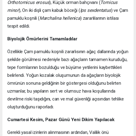
Orthotomicus erosus
), Küçük orman bahçıvanı (
Tomicus
minor
), On iki dişli çam kabuk böceği (
Ips sexdentatus
) ve Çam
pamuklu koşnili (
Marchalina hellenica
) zararlılarının istilası
tespit edildi.
Biyolojik Ömürlerini Tamamladılar
Özellikle Çam pamuklu koşnili zararlısının ağaç dallarında yoğun
şekilde görülmesi nedeniyle bazı ağaçların tamamen kuruduğu,
tepe formlarının bozulduğu ve büyüme yetilerini kaybettikleri
belirlendi. Yoğun kozalak oluşumunun da ağaçların biyolojik
ömrünün sonuna geldiğinin bir göstergesi olduğunu belirten
uzmanlar, bu yapıların sert ve olumsuz hava koşullarında
devrilme riski taşıdığını, can ve mal güvenliği açısından tehlike
oluşturduğunu raporladı.
Cumartesi Kesim, Pazar Günü Yeni Dikim Yapılacak
Gerekli yasal izinlerin alınmasının ardından, Valilik önü