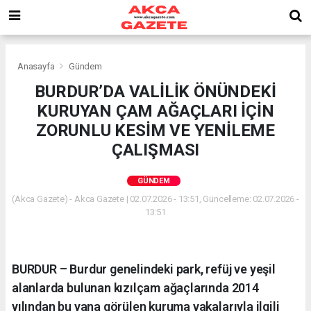
Anasayfa
Gündem
BURDUR’DA VALİLİK ÖNÜNDEKİ
KURUYAN ÇAM AĞAÇLARI İÇİN
ZORUNLU KESİM VE YENİLEME
ÇALIŞMASI
GÜNDEM
(Akca Gazete) - Akca Gazete | 02.07.2026 - 13:51, Güncelleme: 02.07.2026 -
13:51
BURDUR – Burdur genelindeki park, refüj ve yeşil
alanlarda bulunan kızılçam ağaçlarında 2014
yılından bu yana görülen kuruma vakalarıyla ilgili