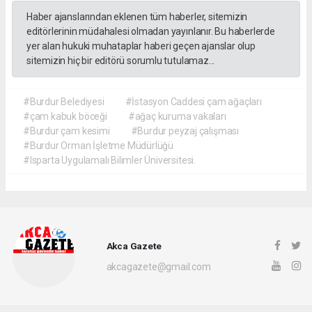
Haber ajanslarından eklenen tüm haberler, sitemizin
editörlerinin müdahalesi olmadan yayınlanır. Bu haberlerde
yer alan hukuki muhataplar haberi geçen ajanslar olup
sitemizin hiç bir editörü sorumlu tutulamaz...
#Burdur Belediyesi
#İstasyon Caddesi çam ağaçları
#çam kabuk böceği
#ağaç kuruma vakaları
#Burdur çam kesimi
#Burdur peyzaj çalışması
#Burdur Orman İşletme Müdürlüğü
#Isparta Uygulamalı Bilimler Üniversitesi.
Akca Gazete
akcagazete@gmail.com