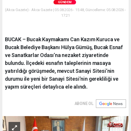
GÜNDEM
(Akca Gazete) - Akca Gazete | 05.08.2026 - 15:48, Güncelleme: 05.08.2026 -
17:21
BUCAK – Bucak Kaymakamı Can Kazım Kuruca ve
Bucak Belediye Başkanı Hülya Gümüş, Bucak Esnaf
ve Sanatkarlar Odası’na nezaket ziyaretinde
bulundu. İlçedeki esnafın taleplerinin masaya
yatırıldığı görüşmede, mevcut Sanayi Sitesi’nin
durumu ile yeni bir Sanayi Sitesi’nin gerekliliği ve
yapım süreçleri detaylıca ele alındı.
ABONE OL