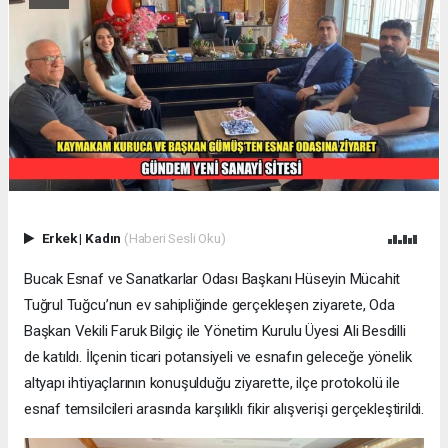
Erkek
|
Kadın
(Haberi Sesli Oku)
Bucak Esnaf ve Sanatkarlar Odası Başkanı Hüseyin Mücahit
Tuğrul Tuğcu’nun ev sahipliğinde gerçekleşen ziyarete, Oda
Başkan Vekili Faruk Bilgiç ile Yönetim Kurulu Üyesi Ali Besdilli
de katıldı. İlçenin ticari potansiyeli ve esnafın geleceğe yönelik
altyapı ihtiyaçlarının konuşulduğu ziyarette, ilçe protokolü ile
esnaf temsilcileri arasında karşılıklı fikir alışverişi gerçekleştirildi.