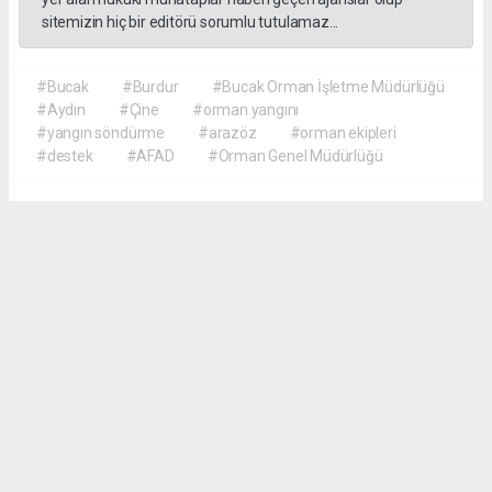
sitemizin hiç bir editörü sorumlu tutulamaz...
#Bucak
#Burdur
#Bucak Orman İşletme Müdürlüğü
#Aydın
#Çine
#orman yangını
#yangın söndürme
#arazöz
#orman ekipleri
#destek
#AFAD
#Orman Genel Müdürlüğü
Akca Gazete
akcagazete@gmail.com
Okuyucu Yorumları
(0)