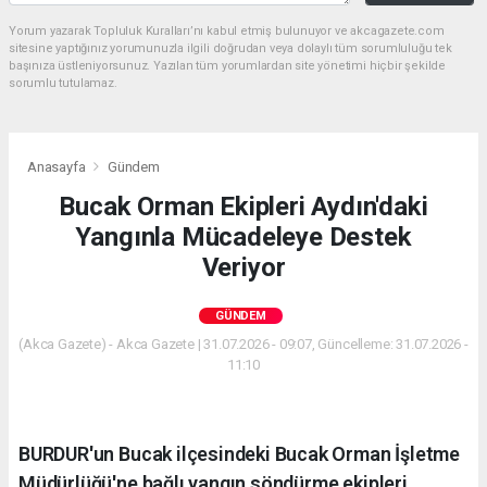
Yorum yazarak Topluluk Kuralları’nı kabul etmiş bulunuyor ve akcagazete.com
sitesine yaptığınız yorumunuzla ilgili doğrudan veya dolaylı tüm sorumluluğu tek
başınıza üstleniyorsunuz. Yazılan tüm yorumlardan site yönetimi hiçbir şekilde
sorumlu tutulamaz.
Anasayfa
Gündem
Bucak Orman Ekipleri Aydın'daki
Yangınla Mücadeleye Destek
Veriyor
GÜNDEM
(Akca Gazete) - Akca Gazete | 31.07.2026 - 09:07, Güncelleme: 31.07.2026 -
11:10
BURDUR'un Bucak ilçesindeki Bucak Orman İşletme
Müdürlüğü'ne bağlı yangın söndürme ekipleri,