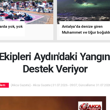
arda yok, yok
Antalya'da denize giren
Muhammet ve Uğur boğuld
kipleri Aydın'daki Yangı
Destek Veriyor
(Akca Gazete) - Akca Gazete | 31.07.2026 - 09:07, Güncelleme: 31.07.2026
dem