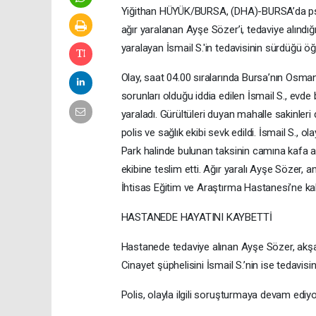
Yiğithan HÜYÜK/BURSA, (DHA)-BURSA’da psiko
ağır yaralanan Ayşe Sözer’i, tedaviye alındığ
yaralayan İsmail S.'in tedavisinin sürdüğü öğ
Olay, saat 04.00 sıralarında Bursa’nın Osman
sorunları olduğu iddia edilen İsmail S., evde
yaraladı. Gürültüleri duyan mahalle sakinleri
polis ve sağlık ekibi sevk edildi. İsmail S., ol
Park halinde bulunan taksinin camına kafa atan
ekibine teslim etti. Ağır yaralı Ayşe Sözer,
İhtisas Eğitim ve Araştırma Hastanesi’ne kald
HASTANEDE HAYATINI KAYBETTİ
Hastanede tedaviye alınan Ayşe Sözer, akş
Cinayet şüphelisini İsmail S.’nin ise tedavisini
Polis, olayla ilgili soruşturmaya devam ediy