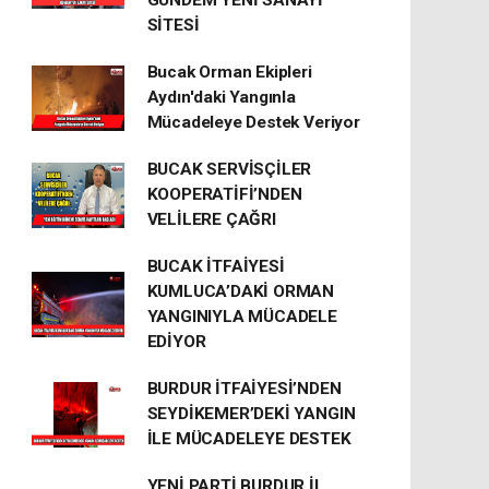
GÜNDEM YENİ SANAYİ
SİTESİ
Bucak Orman Ekipleri
Aydın'daki Yangınla
Mücadeleye Destek Veriyor
BUCAK SERVİSÇİLER
KOOPERATİFİ’NDEN
VELİLERE ÇAĞRI
BUCAK İTFAİYESİ
KUMLUCA’DAKİ ORMAN
YANGINIYLA MÜCADELE
EDİYOR
BURDUR İTFAİYESİ’NDEN
SEYDİKEMER’DEKİ YANGIN
İLE MÜCADELEYE DESTEK
YENİ PARTİ BURDUR İL