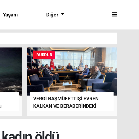
Yaşam
Diğer
BURDUR
VERGİ BAŞMÜFETTİŞİ EVREN
u
KALKAN VE BERABERİNDEKİ
HEYET’TEN BTSO’YA ZİYARET
 kadın öldü