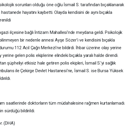
lojik sorunları olduğu öne oğlu İsmail S. tarafından bıçaklanarak
ı hastanede hayatını kaybetti. Olayda kendisini de aynı bıçakla
renildi
gazi ilçesine bağlı İntizam Mahallesi’nde meydana geldi. Psikolojik
 bilinmeyen bir nedenle annesi Ayşe Sözer’i ve kendisini bıçakla
 durumu 112 Acil Çağrı Merkezi’ne bildirdi. İhbar üzerine olay yerine
ay yerine gelen polis ekiplerine elindeki bıçakla yaralı halde direndi.
 şüpheliyi etkisiz hale getiren polis ekipleri, İsmail S.’yi sağlık
 ambulans ile Çekirge Devlet Hastanesi’ne, İsmail S. ise Bursa Yüksek
ırıldı.
am saatlerinde doktorların tüm müdahalesine rağmen kurtarılamadı.
n sürdüğü bildirildi.
or. (DHA)