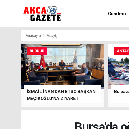
Gündem
Kültür-Sa
Anasayfa
Asayiş
BURDUR
ANTAL
İSMAİL İNAN’DAN BTSO BAŞKANI
Bu paz
MEÇİKOĞLU’NA ZİYARET
Bursa'da o