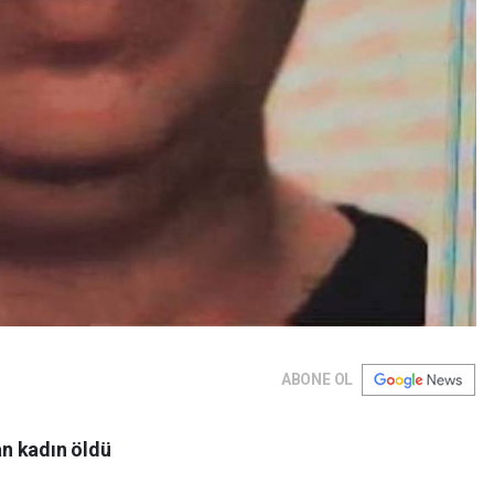
ABONE OL
an kadın öldü