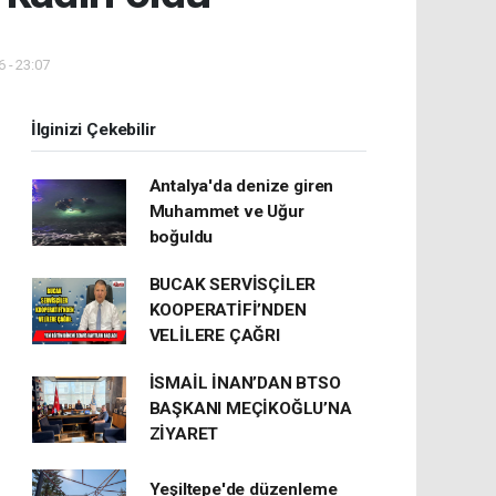
 - 23:07
İlginizi Çekebilir
Antalya'da denize giren
Muhammet ve Uğur
boğuldu
BUCAK SERVİSÇİLER
KOOPERATİFİ’NDEN
VELİLERE ÇAĞRI
İSMAİL İNAN’DAN BTSO
BAŞKANI MEÇİKOĞLU’NA
ZİYARET
Yeşiltepe'de düzenleme