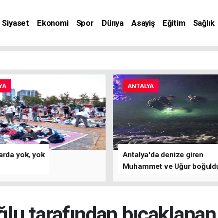
Siyaset
Ekonomi
Spor
Dünya
Asayiş
Eğitim
Sağlık
nat
YA
ANTALYA
arda yok, yok
Antalya'da denize giren
Muhammet ve Uğur boğuld
ğlu tarafından bıçaklanan