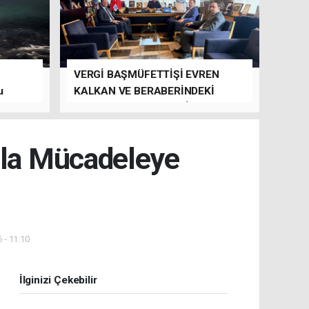
VERGİ BAŞMÜFETTİŞİ EVREN
u
KALKAN VE BERABERİNDEKİ
HEYET’TEN BTSO’YA ZİYARET
nla Mücadeleye
 - 11:10
İlginizi Çekebilir