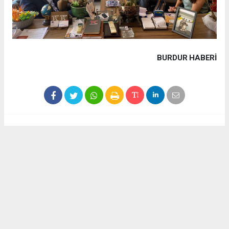
BURDUR HABERİ
Haber ajanslarından eklenen tüm haberler, sitemizin
editörlerinin müdahalesi olmadan yayınlanır. Bu haberlerde
yer alan hukuki muhataplar haberi geçen ajanslar olup
sitemizin hiç bir editörü sorumlu tutulamaz...