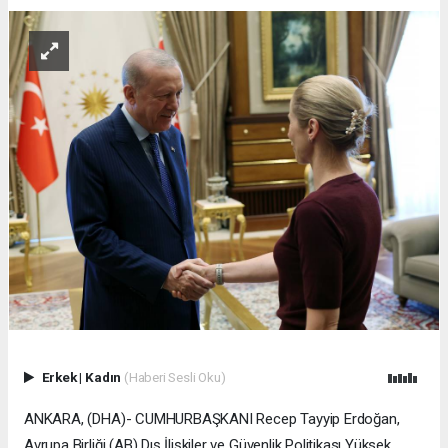
Erkek
|
Kadın
(Haberi Sesli Oku)
ANKARA, (DHA)- CUMHURBAŞKANI Recep Tayyip Erdoğan,
Avrupa Birliği (AB) Dış İlişkiler ve Güvenlik Politikası Yüksek