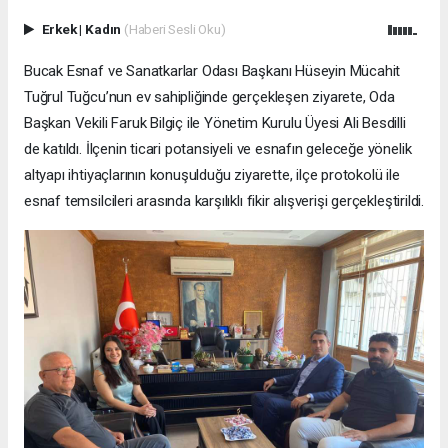
Erkek
|
Kadın
(Haberi Sesli Oku)
Bucak Esnaf ve Sanatkarlar Odası Başkanı Hüseyin Mücahit
Tuğrul Tuğcu’nun ev sahipliğinde gerçekleşen ziyarete, Oda
Başkan Vekili Faruk Bilgiç ile Yönetim Kurulu Üyesi Ali Besdilli
de katıldı. İlçenin ticari potansiyeli ve esnafın geleceğe yönelik
altyapı ihtiyaçlarının konuşulduğu ziyarette, ilçe protokolü ile
esnaf temsilcileri arasında karşılıklı fikir alışverişi gerçekleştirildi.