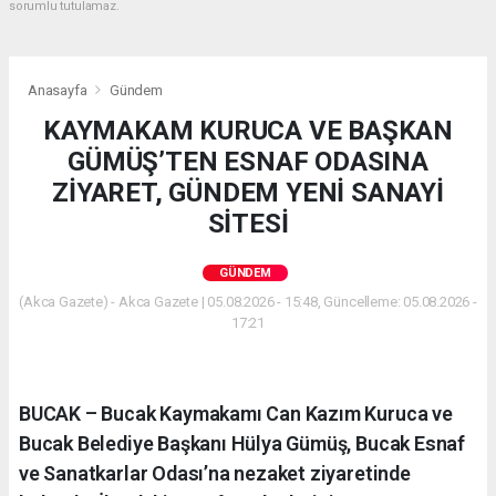
sorumlu tutulamaz.
Anasayfa
Gündem
KAYMAKAM KURUCA VE BAŞKAN
GÜMÜŞ’TEN ESNAF ODASINA
ZİYARET, GÜNDEM YENİ SANAYİ
SİTESİ
GÜNDEM
(Akca Gazete) - Akca Gazete | 05.08.2026 - 15:48, Güncelleme: 05.08.2026 -
17:21
BUCAK – Bucak Kaymakamı Can Kazım Kuruca ve
Bucak Belediye Başkanı Hülya Gümüş, Bucak Esnaf
ve Sanatkarlar Odası’na nezaket ziyaretinde