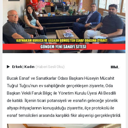
Erkek
|
Kadın
(Haberi Sesli Oku)
Bucak Esnaf ve Sanatkarlar Odası Başkanı Hüseyin Mücahit
Tuğrul Tuğcu’nun ev sahipliğinde gerçekleşen ziyarete, Oda
Başkan Vekili Faruk Bilgiç ile Yönetim Kurulu Üyesi Ali Besdilli
de katıldı. İlçenin ticari potansiyeli ve esnafın geleceğe yönelik
altyapı ihtiyaçlarının konuşulduğu ziyarette, ilçe protokolü ile
esnaf temsilcileri arasında karşılıklı fikir alışverişi gerçekleştirildi.