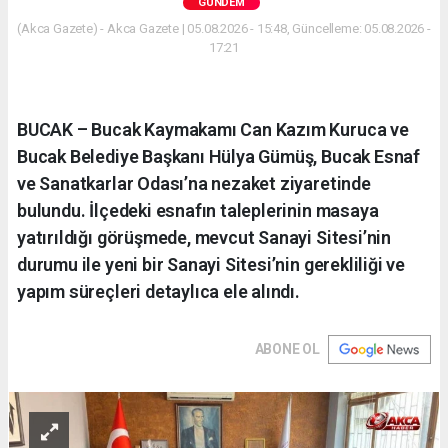
GÜNDEM
(Akca Gazete) - Akca Gazete | 05.08.2026 - 15:48, Güncelleme: 05.08.2026 -
17:21
BUCAK – Bucak Kaymakamı Can Kazım Kuruca ve
Bucak Belediye Başkanı Hülya Gümüş, Bucak Esnaf
ve Sanatkarlar Odası’na nezaket ziyaretinde
bulundu. İlçedeki esnafın taleplerinin masaya
yatırıldığı görüşmede, mevcut Sanayi Sitesi’nin
durumu ile yeni bir Sanayi Sitesi’nin gerekliliği ve
yapım süreçleri detaylıca ele alındı.
ABONE OL