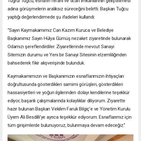
Tuğrul Tuğcu, esnafın refahı ve ticari imkânlarının geliştirilmesi
adına görüşmelerin aralıksız süreceğini belirtti. Başkan Tuğcu
yaptığı değerlendirmede şu ifadeleri kullandı:
“Sayın Kaymakamımız Can Kazım Kuruca ve Belediye
Başkanımız Sayın Hülya Gümüş nezaket ziyaretinde bulunarak
Odamızı şereflendirdiler. Ziyaretlerinde mevcut Sanayi
Sitemizin durumu ve Yeni bir Sanayi Sitesinin elzemliliğinden
bahsederek fikir alışverişinde bulunduk.
Kaymakamımızın ve Başkanımızın esnaflarımızın ihtiyaçları
doğrultusunda gösterdikleri samimi görüşleri, gösterdikleri
hassasiyetleri ve yoğun ilgilerinden dolayı kendilerine teşekkür
ediyor, başarılı çalışmalarında kolaylıklar diliyorum. Ziyarette
hazır bulunan Başkan Vekilim Faruk Bilgiç’e ve Yönetim Kurulu
Üyem Ali Besdilli’ye ayrıca teşekkür ediyorum. Esnaflarımız için
tüm girişimlerde bulunuyoruz, bulunmaya devam edeceğiz.”