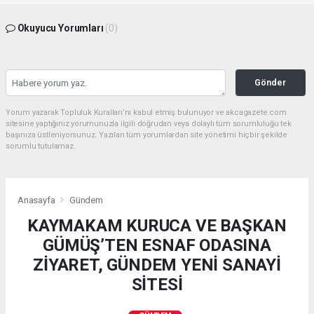
Okuyucu Yorumları
(0)
Gönder
Yorum yazarak Topluluk Kuralları’nı kabul etmiş bulunuyor ve akcagazete.com
sitesine yaptığınız yorumunuzla ilgili doğrudan veya dolaylı tüm sorumluluğu tek
başınıza üstleniyorsunuz. Yazılan tüm yorumlardan site yönetimi hiçbir şekilde
sorumlu tutulamaz.
Anasayfa
Gündem
KAYMAKAM KURUCA VE BAŞKAN
GÜMÜŞ’TEN ESNAF ODASINA
ZİYARET, GÜNDEM YENİ SANAYİ
SİTESİ